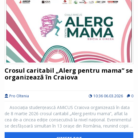
nu mai lasă niciun fel de interpretare. Palmaresul a fost și va
rămâne la FCU. Conducerea lui FCU Craiova a publicat pe pagina
oficială de facebook motivarea Curții de Apel de la Timișoara.
Mai jos vă prezentrăm câteva paragrafe foarte improtante din
motivarea respectivă, scrie în numărul de astăzi cotidianul
craiovean Ediție Specoală.
Crosul caritabil „Alerg pentru mama” se
organizează în Craiova
Pro Oltenia
10:36 06.03.2026
0
Asociația studențească AMiCUS Craiova organizează în data
de 8 martie 2026 crosul caritabil „Alerg pentru mama”, aflat la
cea de-a cincea ediție consecutivă la nivel național. Evenimentul
se desfășoară simultan în 13 orașe din România, reunind copii și
adulți care aleargă în sprijinul victimelor violenței domestice și