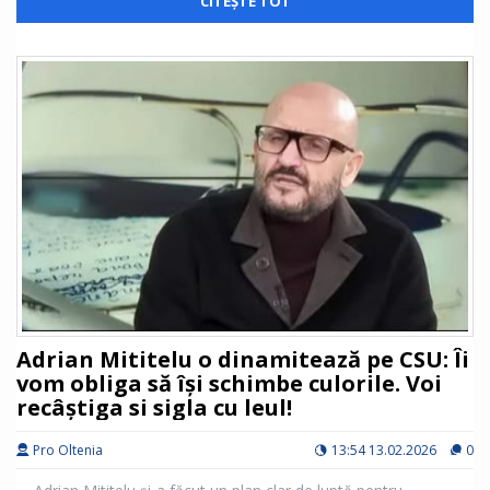
promovează, totodată, un stil de viață sănătos prin practicarea
CITEȘTE TOT
sportului.
În orașul Craiova, evenimentul va debuta în Piața William
Shakespeare, la Teatrul Național începând cu ora 10. Înscrierile
se realizează online, pe site-ul www.amicus.ro, prin completarea
formularului de participare și achitarea unei taxe, care reprezintă
o donație pentru cauza umanitară susținută.
Adrian Mititelu o dinamitează pe CSU: Îi
vom obliga să își schimbe culorile. Voi
recâștiga si sigla cu leul!
Pro Oltenia
13:54 13.02.2026
0