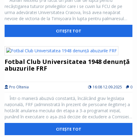
Adrian Mititelu și-a făcut un plan clar de luptă pentru
recâștigarea tuturor privilegiilor care i se cuvin lui FCU de pe
urma adevăratei Universitatea Craiova, însă avea neapărat
nevoie de victoria de la Timișoara în lupta pentru palmaresul
Universității Craiova.
CITEȘTE TOT
Iar cum această victorie a venit datorită muncii depuse de
avocații Dan Idita și Tudor Chiuariu, în strânsă colaborare cu
patronul lui FCU, Adrian Mititelu este pe cale să dinamiteze cu
adevărat CSU în următoarele luni. Convins că foarte mulți
Fotbal Club Universitatea 1948 denunță
suporteri au plecat de lângă FCU din cauza faptului că Știința
abuzurile FRF
adevărată rămăsese fără palmares, acesta fiind recâștigat între
în urmă cu câteva zile la Curtea de Apel de la Timișoara, situația
se va întoarce în următoarele luni în favoarea lui FCU la 180 de
grade.
Pro Oltenia
16:08 12.09.2025
0
Într-o manieră abuzivă constantă, încălcând grav legislația
națională, FRF (administrată în prezent de persoane ilegitime) a
hotărât anularea meciului din etapa a 3-a programat inițial,
punând în executare o așa-zisă decizie de excludere a Comisiei
de Disciplina din cadrul Federației.
Conform legislației naționale, dar și potrivit recentei decizii
CITEȘTE TOT
CJUE din 1 august 2025, orice hotărâre/decizie a Federațiilor