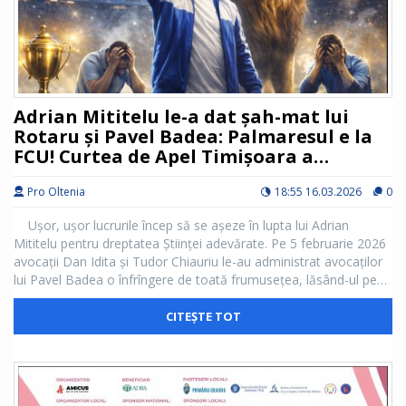
Adrian Mititelu le-a dat șah-mat lui
Rotaru și Pavel Badea: Palmaresul e la
FCU! Curtea de Apel Timișoara a
publicat motivația
Pro Oltenia
18:55 16.03.2026
0
Ușor, ușor lucrurile încep să se așeze în lupta lui Adrian
Mititelu pentru dreptatea Științei adevărate. Pe 5 februarie 2026
avocații Dan Idita și Tudor Chiauriu le-au administrat avocaților
lui Pavel Badea o înfrîngere de toată frumusețea, lăsând-ul pe
aceștia cu buza umflată.
CITEȘTE TOT
Curtea de Apel Timișoara a decis că Clubul Sportiv de Drept
Public Universitatea Craiova, cel care este condus de Pavel
Badea nu are nicio legătură cu palmaresul Științei de până în
1991. Iar motivarea judecătorilor de la Curtea de Apel Timișoara