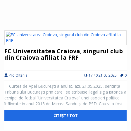
FC Universitatea Craiova, singurul club
din Craiova afiliat la FRF
Pro Oltenia
17:40 21.05.2025
0
Curtea de Apel București a anulat, azi, 21.05.2025, sentința
Tribunalului București prin care i se atribuise ilegal sigla istorică a
echipei de fotbal ”Universitatea Craiova” unei asocieri politice
înființate în anul 2013 de Mircea Sandu și de PSD. Cauza a fost
trimisă spre rejudecare Tribunalului București.
Suntem încrezători că, într-un final, toate abuzurile vor fi
CITEȘTE TOT
anulate de justiție.