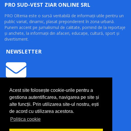
PRO SUD-VEST ZIAR ONLINE SRL
PRO Oltenia este o sursă veritabilă de informaţii utile pentru un
public variat, dinamic, plasat preponderent în zona urbană.
Punem accent pe jurnalismul de calitate, pornind de la reportaje
şi anchete, la informaţii din afaceri, educaţie, cultură, sport şi
divertisment.
NEWSLETTER
INFORMAȚII UTILE
Acest site folosește cookie-urile pentru a
Termeni și condiții
gestiona autentificarea, navigarea pe site și
alte funcții. Prin utilizarea site-ul nostru, ești
Politică de confidențialitate
de acord cu utilizarea acestora.
Politică cookie
Contact
Politica cookie
Trimite o știre