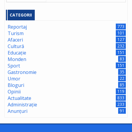
CATEGORII
Reportaj
773
Turism
101
Afaceri
127
Cultură
232
Educație
151
Monden
83
Sport
151
Gastronomie
35
Umor
22
Bloguri
85
Opinii
119
Actualitate
833
Administrație
233
Anunțuri
91