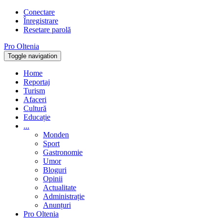
Conectare
Înregistrare
Resetare parolă
Pro Oltenia
Toggle navigation
Home
Reportaj
Turism
Afaceri
Cultură
Educație
...
Monden
Sport
Gastronomie
Umor
Bloguri
Opinii
Actualitate
Administrație
Anunțuri
Pro Oltenia