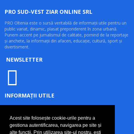
PRO SUD-VEST ZIAR ONLINE SRL
PRO Oltenia este o sursă veritabilă de informaţii utile pentru un
public variat, dinamic, plasat preponderent în zona urbană.
Punem accent pe jurnalismul de calitate, pornind de la reportaje
şi anchete, la informaţii din afaceri, educaţie, cultură, sport şi
divertisment.
NEWSLETTER
INFORMAȚII UTILE
Termeni și condiții
Politică de confidențialitate
Acest site folosește cookie-urile pentru a
Politică cookie
gestiona autentificarea, navigarea pe site și
Contact
alte funcții. Prin utilizarea site-ul nostru, ești