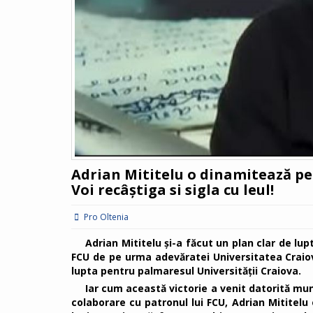
Adrian Mititelu o dinamitează pe C
Voi recâștiga si sigla cu leul!
Pro Oltenia
Adrian Mititelu și-a făcut un plan clar de lupt
FCU de pe urma adevăratei Universitatea Craiov
lupta pentru palmaresul Universității Craiova.
Iar cum această victorie a venit datorită mun
colaborare cu patronul lui FCU, Adrian Mititel