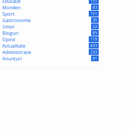
Educație
151
Monden
83
Sport
151
Gastronomie
35
Umor
22
Bloguri
85
Opinii
119
Actualitate
833
Administrație
233
Anunțuri
91