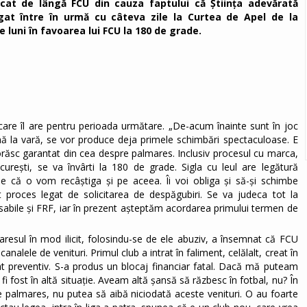
ecat de lângă FCU din cauza faptului că Știința adevărată
gat între în urmă cu câteva zile la Curtea de Apel de la
 luni în favoarea lui FCU la 180 de grade.
e care îl are pentru perioada următare. „De-acum înainte sunt în joc
ână la vară, se vor produce deja primele schimbări spectaculoase. E
zvorăsc garantat din cea despre palmares. Inclusiv procesul cu marca,
urești, se va învârti la 180 de grade. Sigla cu leul are legătură
ie că o vom recâștiga și pe aceea. Îi voi obliga și să-și schimbe
t proces legat de solicitarea de despăgubiri. Se va judeca tot la
nsabile și FRF, iar în prezent așteptăm acordarea primului termen de
resul în mod ilicit, folosindu-se de ele abuziv, a însemnat că FCU
analele de venituri. Primul club a intrat în faliment, celălalt, creat în
at preventiv. S-a produs un blocaj financiar fatal. Dacă mă puteam
 fi fost în altă situație. Aveam altă șansă să răzbesc în fotbal, nu? În
 palmares, nu putea să aibă niciodată aceste venituri. O au foarte