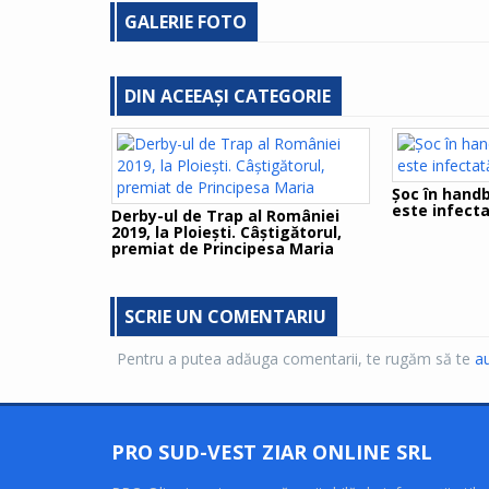
GALERIE FOTO
DIN ACEEAȘI CATEGORIE
Șoc în handb
este infect
Derby-ul de Trap al României
2019, la Ploiești. Câștigătorul,
premiat de Principesa Maria
SCRIE UN COMENTARIU
Pentru a putea adăuga comentarii, te rugăm să te
au
PRO SUD-VEST ZIAR ONLINE SRL