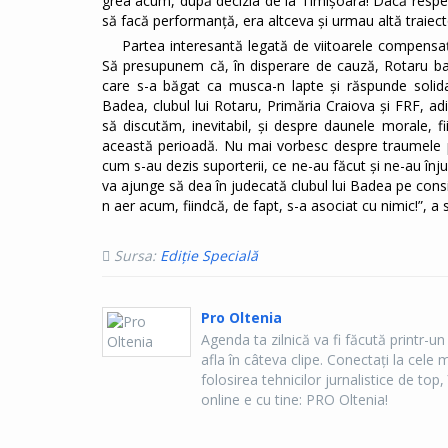
grea acum, după decizia de la Timișoara! Dacă respect
să facă performanță, era altceva și urmau altă traiect
Partea interesantă legată de viitoarele compensa
Să presupunem că, în disperare de cauză, Rotaru bag
care s-a băgat ca musca-n lapte și răspunde solidar 
Badea, clubul lui Rotaru, Primăria Craiova și FRF, ad
să discutăm, inevitabil, și despre daunele morale, 
această perioadă. Nu mai vorbesc despre traumele p
cum s-au dezis suporterii, ce ne-au făcut și ne-au înj
va ajunge să dea în judecată clubul lui Badea pe consi
n aer acum, fiindcă, de fapt, s-a asociat cu nimic!”, a 
Sursa:
Ediție Specială
Pro Oltenia
Agenda ta zilnică va fi făcută printr-un
afla în câteva clipe. Conectaţi la cel
folosirea tehnicilor jurnalistice de top, 
online e cu tine: PRO Oltenia!