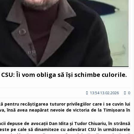
SU: Îi vom obliga să își schimbe culorile.
13:54 13.02.2026
0
ă pentru recâștigarea tuturor privilegiilor care i se cuvin lui
a, însă avea neapărat nevoie de victoria de la Timișoara în
cii depuse de avocații Dan Idita și Tudor Chiuariu, în strânsă
u este pe cale să dinamiteze cu adevărat CSU în următoarele