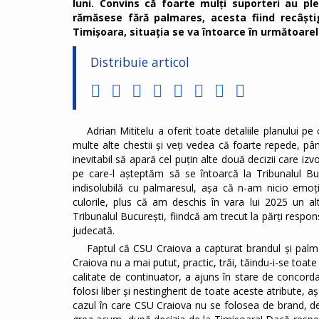
luni. Convins că foarte mulți suporteri au pl
rămăsese fără palmares, acesta fiind recâști
Timișoara, situația se va întoarce în următoarele
Distribuie articol
Adrian Mititelu a oferit toate detaliile planului p
multe alte chestii și veți vedea că foarte repede, p
inevitabil să apară cel puțin alte două decizii care i
pe care-l așteptăm să se întoarcă la Tribunalul Buc
indisolubilă cu palmaresul, așa că n-am nicio emoț
culorile, plus că am deschis în vara lui 2025 un al
Tribunalul București, fiindcă am trecut la părți respo
judecată.
Faptul că CSU Craiova a capturat brandul și palma
Craiova nu a mai putut, practic, trăi, tăindu-i-se toate c
calitate de continuator, a ajuns în stare de concord
folosi liber și nestingherit de toate aceste atribute, aș
cazul în care CSU Craiova nu se folosea de brand, de