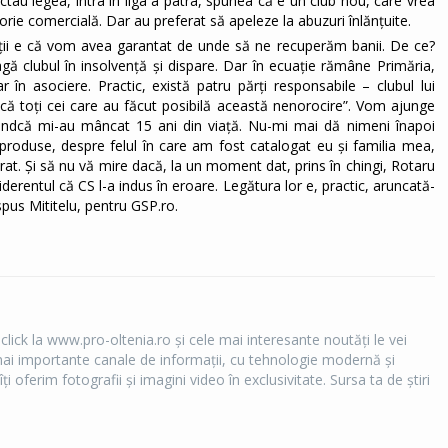
au legea, intra în liga a patra, spunea că e un club nou, care vrea
orie comercială. Dar au preferat să apeleze la abuzuri înlănțuite.
ții e că vom avea garantat de unde să ne recuperăm banii. De ce?
ă clubul în insolvență și dispare. Dar în ecuație rămâne Primăria,
în asociere. Practic, există patru părți responsabile – clubul lui
ică toți cei care au făcut posibilă această nenorocire”. Vom ajunge
fiindcă mi-au mâncat 15 ani din viață. Nu-mi mai dă nimeni înapoi
roduse, despre felul în care am fost catalogat eu și familia mea,
urat. Și să nu vă mire dacă, la un moment dat, prins în chingi, Rotaru
derentul că CS l-a indus în eroare. Legătura lor e, practic, aruncată-
spus Mititelu, pentru GSP.ro.
 click la www.pro-oltenia.ro şi cele mai interesante noutăţi le vei
e mai importante canale de informaţii, cu tehnologie modernă şi
îţi oferim fotografii şi imagini video în exclusivitate. Sursa ta de ştiri