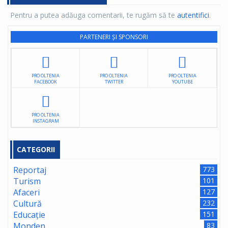
Pentru a putea adăuga comentarii, te rugăm să te
autentifici
.
PARTENERI ȘI SPONSORI
PRO OLTENIA
PRO OLTENIA
PRO OLTENIA
FACEBOOK
TWITTER
YOUTUBE
PRO OLTENIA
INSTAGRAM
CATEGORII
Reportaj
773
Turism
101
Afaceri
127
Cultură
232
Educație
151
Monden
83