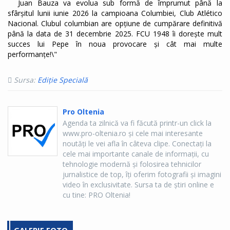
Juan Bauza va evolua sub formă de împrumut până la
sfârșitul lunii iunie 2026 la campioana Columbiei, Club Atlético
Nacional. Clubul columbian are opțiune de cumpărare definitivă
până la data de 31 decembrie 2025. FCU 1948 îi dorește mult
succes lui Pepe în noua provocare și cât mai multe
performanțe!\"
Sursa:
Ediție Specială
Pro Oltenia
Agenda ta zilnică va fi făcută printr-un click la
www.pro-oltenia.ro şi cele mai interesante
noutăţi le vei afla în câteva clipe. Conectaţi la
cele mai importante canale de informaţii, cu
tehnologie modernă şi folosirea tehnicilor
jurnalistice de top, îţi oferim fotografii şi imagini
video în exclusivitate. Sursa ta de ştiri online e
cu tine: PRO Oltenia!