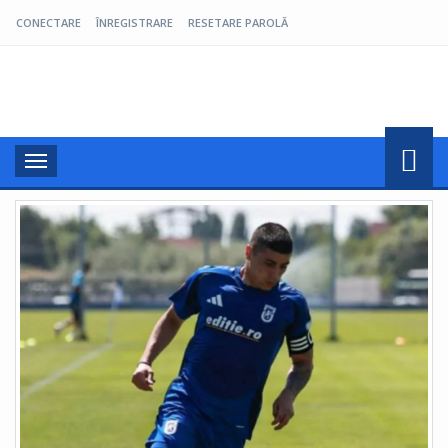
CONECTARE
ÎNREGISTRARE
RESETARE PAROLĂ
Pro Oltenia
Toggle
navigation