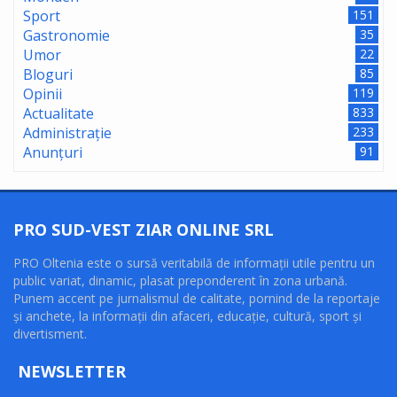
Sport
151
Gastronomie
35
Umor
22
Bloguri
85
Opinii
119
Actualitate
833
Administrație
233
Anunțuri
91
PRO SUD-VEST ZIAR ONLINE SRL
PRO Oltenia este o sursă veritabilă de informaţii utile pentru un
public variat, dinamic, plasat preponderent în zona urbană.
Punem accent pe jurnalismul de calitate, pornind de la reportaje
şi anchete, la informaţii din afaceri, educaţie, cultură, sport şi
divertisment.
NEWSLETTER