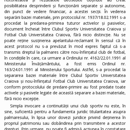
posibilitatea desprinderii și funcționării separate și autonome,
din punct de vedere financiar, a acestei secții. În vederea
separării bazei materiale, prin protocolul nr. 1937/18.02.1991 s-a
procedat la predarea-primirea tuturor activelor și pasivelor,
document încheiat între Clubul Sportiv Universitatea Craiova și
Fotbal Club Universitatea Craiova, fără nicio distincție. Nu se
poate reține susținerea apelantului-reclamant în sensul că în
acest protocol nu s-a prevăzut în mod expres faptul că s-a
transmis dreptul la palmares către nou-înființatul club de fotbal,
în condițiile în care, ca urmare a Ordinului nr. 4162/22.01.1991 al
Ministerului Învățământului, a fost emis Ordinul nr.
163/24.01.1991 al Ministerului Sportului. Astfel, s-a procedat la
separarea bazei materiale între Clubul Sportiv Universitatea
Craiova și nou-înființatul Fotbal Club Universitatea Craiova, iar
conform protocolului de predare-primire au fost predate toate
activele și pasivele legate de această separare a bazei materiale,
fără nicio excepție.
Simpla invocare a continuității unui club sportiv nu este, în
sine, suficientă pentru a fundamenta juridic titularitatea asupra
palmaresului, în lipsa unor dovezi juridice privind deținerea în
propriul patrimoniu sau dobândirea prin transmitere a acestor
drepturi. Prin urmare, nu poate fi admisă acțiunea în constatare