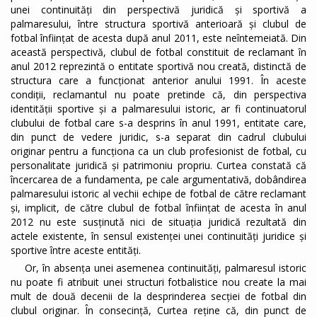
unei continuități din perspectivă juridică și sportivă a
palmaresului, între structura sportivă anterioară și clubul de
fotbal înființat de acesta după anul 2011, este neîntemeiată. Din
această perspectivă, clubul de fotbal constituit de reclamant în
anul 2012 reprezintă o entitate sportivă nou creată, distinctă de
structura care a funcționat anterior anului 1991. În aceste
condiții, reclamantul nu poate pretinde că, din perspectiva
identității sportive și a palmaresului istoric, ar fi continuatorul
clubului de fotbal care s-a desprins în anul 1991, entitate care,
din punct de vedere juridic, s-a separat din cadrul clubului
originar pentru a funcționa ca un club profesionist de fotbal, cu
personalitate juridică și patrimoniu propriu. Curtea constată că
încercarea de a fundamenta, pe cale argumentativă, dobândirea
palmaresului istoric al vechii echipe de fotbal de către reclamant
și, implicit, de către clubul de fotbal înființat de acesta în anul
2012 nu este susținută nici de situația juridică rezultată din
actele existente, în sensul existenței unei continuități juridice și
sportive între aceste entități.
Or, în absența unei asemenea continuități, palmaresul istoric
nu poate fi atribuit unei structuri fotbalistice nou create la mai
mult de două decenii de la desprinderea secției de fotbal din
clubul originar. În consecință, Curtea reține că, din punct de