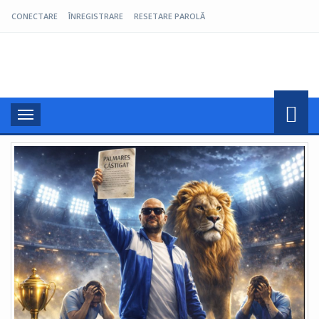
CONECTARE
ÎNREGISTRARE
RESETARE PAROLĂ
Pro Oltenia
Toggle
navigation