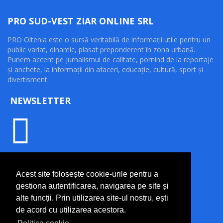
PRO SUD-VEST ZIAR ONLINE SRL
PRO Oltenia este o sursă veritabilă de informaţii utile pentru un
public variat, dinamic, plasat preponderent în zona urbană.
Punem accent pe jurnalismul de calitate, pornind de la reportaje
şi anchete, la informaţii din afaceri, educaţie, cultură, sport şi
divertisment.
NEWSLETTER
INFORMAȚII UTILE
Acest site folosește cookie-urile pentru a
Termeni și condiții
gestiona autentificarea, navigarea pe site și
Politică de confidențialitate
alte funcții. Prin utilizarea site-ul nostru, ești
Politică cookie
de acord cu utilizarea acestora.
Contact