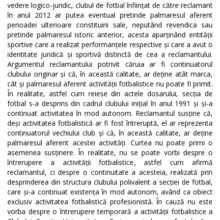
vedere logico-juridic, clubul de fotbal înființat de către reclamant
în anul 2012 ar putea eventual pretinde palmaresul aferent
perioadei ulterioare constituirii sale, neputând revendica sau
pretinde palmaresul istoric anterior, acesta aparținând entității
sportive care a realizat performanțele respective și care a avut o
identitate juridică și sportivă distinctă de cea a reclamantului.
Argumentul reclamantului potrivit căruia ar fi continuatorul
clubului originar și că, în această calitate, ar deține atât marca,
cât și palmaresul aferent activității fotbalistice nu poate fi primit.
În realitate, astfel cum reiese din actele dosarului, secția de
fotbal s-a desprins din cadrul clubului inițial în anul 1991 și și-a
continuat activitatea în mod autonom. Reclamantul susține că,
deși activitatea fotbalistică ar fi fost întreruptă, el ar reprezenta
continuatorul vechiului club și că, în această calitate, ar deține
palmaresul aferent acestei activități. Curtea nu poate primi o
asemenea susținere. În realitate, nu se poate vorbi despre o
întrerupere a activității fotbalistice, astfel cum afirmă
reclamantul, ci despre o continuitate a acesteia, realizată prin
desprinderea din structura clubului polivalent a secției de fotbal,
care și-a continuat existența în mod autonom, având ca obiect
exclusiv activitatea fotbalistică profesionistă. În cauză nu este
vorba despre o întrerupere temporară a activității fotbalistice a