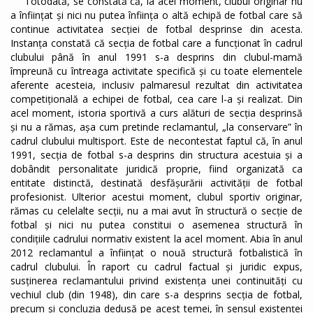
Totodată, se constată că, la acel moment, clubul originar nu
a înființat și nici nu putea înființa o altă echipă de fotbal care să
continue activitatea secției de fotbal desprinse din acesta.
Instanța constată că secția de fotbal care a funcționat în cadrul
clubului până în anul 1991 s-a desprins din clubul-mamă
împreună cu întreaga activitate specifică și cu toate elementele
aferente acesteia, inclusiv palmaresul rezultat din activitatea
competițională a echipei de fotbal, cea care l-a și realizat. Din
acel moment, istoria sportivă a curs alături de secția desprinsă
și nu a rămas, așa cum pretinde reclamantul, „la conservare” în
cadrul clubului multisport. Este de necontestat faptul că, în anul
1991, secția de fotbal s-a desprins din structura acestuia și a
dobândit personalitate juridică proprie, fiind organizată ca
entitate distinctă, destinată desfășurării activității de fotbal
profesionist. Ulterior acestui moment, clubul sportiv originar,
rămas cu celelalte secții, nu a mai avut în structură o secție de
fotbal și nici nu putea constitui o asemenea structură în
condițiile cadrului normativ existent la acel moment. Abia în anul
2012 reclamantul a înființat o nouă structură fotbalistică în
cadrul clubului. În raport cu cadrul factual și juridic expus,
susținerea reclamantului privind existența unei continuități cu
vechiul club (din 1948), din care s-a desprins secția de fotbal,
precum și concluzia dedusă pe acest temei, în sensul existenței