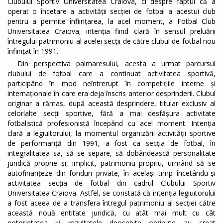
Clubului Sportiv Universitatea Craiova, ci despre faptul că a
operat o încetare a activității secției de fotbal a acestui club
pentru a permite înființarea, la acel moment, a Fotbal Club
Universitatea Craiova, intenția fiind clară în sensul preluării
întregului patrimoniu al acelei secții de către clubul de fotbal nou
înființat în 1991.
Din perspectiva palmaresului, acesta a urmat parcursul
clubului de fotbal care a continuat activitatea sportivă,
participând în mod neîntrerupt în competițiile interne și
internaționale în care era deja înscris anterior desprinderii. Clubul
originar a rămas, după această desprindere, titular exclusiv al
celorlalte secții sportive, fără a mai desfășura activitate
fotbalistică profesionistă începând cu acel moment. Intenția
clară a legiuitorului, la momentul organizării activității sportive
de performanță din 1991, a fost ca secția de fotbal, în
integralitatea sa, să se separe, să dobândească personalitate
juridică proprie și, implicit, patrimoniu propriu, urmând să se
autofinanțeze din fonduri private, în același timp încetându-și
activitatea secția de fotbal din cadrul Clubului Sportiv
Universitatea Craiova. Astfel, se constată că intenția legiuitorului
a fost aceea de a transfera întregul patrimoniu al secției către
această nouă entitate juridică, cu atât mai mult cu cât
notorietatea și rezultatele deosebite obținute au creat