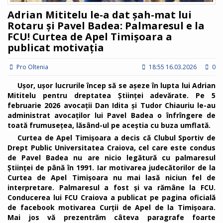
Adrian Mititelu le-a dat șah-mat lui
Rotaru și Pavel Badea: Palmaresul e la
FCU! Curtea de Apel Timișoara a
publicat motivația
Pro Oltenia
18:55 16.03.2026
0
Ușor, ușor lucrurile încep să se așeze în lupta lui Adrian
Mititelu pentru dreptatea Științei adevărate. Pe 5
februarie 2026 avocații Dan Idita și Tudor Chiauriu le-au
administrat avocaților lui Pavel Badea o înfrîngere de
toată frumusețea, lăsând-ul pe aceștia cu buza umflată.
Curtea de Apel Timișoara a decis că Clubul Sportiv de
Drept Public Universitatea Craiova, cel care este condus
de Pavel Badea nu are nicio legătură cu palmaresul
Științei de până în 1991. Iar motivarea judecătorilor de la
Curtea de Apel Timișoara nu mai lasă niciun fel de
interpretare. Palmaresul a fost și va rămâne la FCU.
Conducerea lui FCU Craiova a publicat pe pagina oficială
de facebook motivarea Curții de Apel de la Timișoara.
Mai jos vă prezentrăm câteva paragrafe foarte