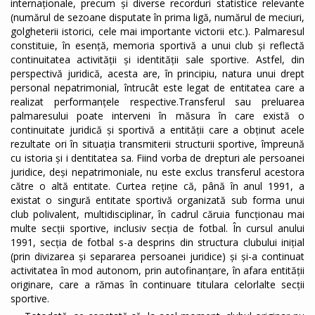
internaționale, precum și diverse recorduri statistice relevante
(numărul de sezoane disputate în prima ligă, numărul de meciuri,
golgheterii istorici, cele mai importante victorii etc.). Palmaresul
constituie, în esență, memoria sportivă a unui club și reflectă
continuitatea activității și identității sale sportive. Astfel, din
perspectivă juridică, acesta are, în principiu, natura unui drept
personal nepatrimonial, întrucât este legat de entitatea care a
realizat performanțele respective.Transferul sau preluarea
palmaresului poate interveni în măsura în care există o
continuitate juridică și sportivă a entității care a obținut acele
rezultate ori în situația transmiterii structurii sportive, împreună
cu istoria și i dentitatea sa. Fiind vorba de drepturi ale persoanei
juridice, deși nepatrimoniale, nu este exclus transferul acestora
către o altă entitate. Curtea reține că, până în anul 1991, a
existat o singură entitate sportivă organizată sub forma unui
club polivalent, multidisciplinar, în cadrul căruia funcționau mai
multe secții sportive, inclusiv secția de fotbal. În cursul anului
1991, secția de fotbal s-a desprins din structura clubului inițial
(prin divizarea și separarea persoanei juridice) și și-a continuat
activitatea în mod autonom, prin autofinanțare, în afara entității
originare, care a rămas în continuare titulara celorlalte secții
sportive.