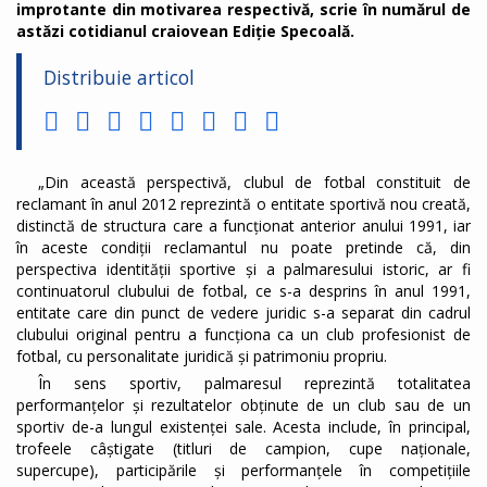
improtante din motivarea respectivă, scrie în numărul de
astăzi cotidianul craiovean Ediție Specoală.
Distribuie articol
„Din această perspectivă, clubul de fotbal constituit de
reclamant în anul 2012 reprezintă o entitate sportivă nou creată,
distinctă de structura care a funcționat anterior anului 1991, iar
în aceste condiții reclamantul nu poate pretinde că, din
perspectiva identității sportive și a palmaresului istoric, ar fi
continuatorul clubului de fotbal, ce s-a desprins în anul 1991,
entitate care din punct de vedere juridic s-a separat din cadrul
clubului original pentru a funcționa ca un club profesionist de
fotbal, cu personalitate juridică și patrimoniu propriu.
În sens sportiv, palmaresul reprezintă totalitatea
performanțelor și rezultatelor obținute de un club sau de un
sportiv de-a lungul existenței sale. Acesta include, în principal,
trofeele câștigate (titluri de campion, cupe naționale,
supercupe), participările și performanțele în competițiile