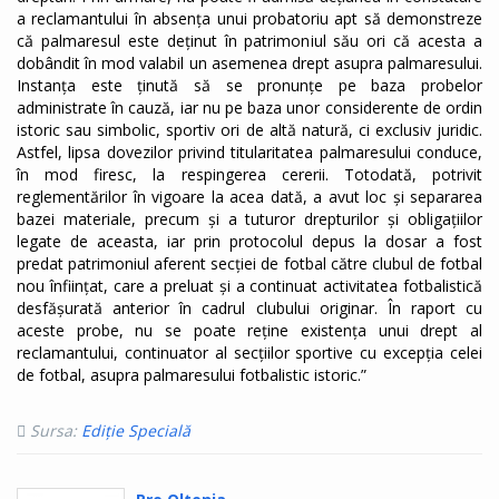
a reclamantului în absența unui probatoriu apt să demonstreze
că palmaresul este deținut în patrimoniul său ori că acesta a
dobândit în mod valabil un asemenea drept asupra palmaresului.
Instanța este ținută să se pronunțe pe baza probelor
administrate în cauză, iar nu pe baza unor considerente de ordin
istoric sau simbolic, sportiv ori de altă natură, ci exclusiv juridic.
Astfel, lipsa dovezilor privind titularitatea palmaresului conduce,
în mod firesc, la respingerea cererii. Totodată, potrivit
reglementărilor în vigoare la acea dată, a avut loc și separarea
bazei materiale, precum și a tuturor drepturilor și obligațiilor
legate de aceasta, iar prin protocolul depus la dosar a fost
predat patrimoniul aferent secției de fotbal către clubul de fotbal
nou înființat, care a preluat și a continuat activitatea fotbalistică
desfășurată anterior în cadrul clubului originar. În raport cu
aceste probe, nu se poate reține existența unui drept al
reclamantului, continuator al secțiilor sportive cu excepția celei
de fotbal, asupra palmaresului fotbalistic istoric.”
Sursa:
Ediție Specială