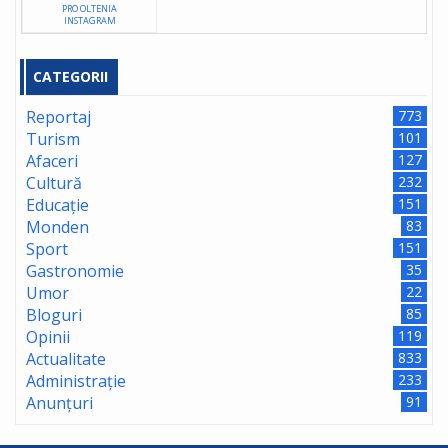
PRO OLTENIA
INSTAGRAM
CATEGORII
Reportaj
773
Turism
101
Afaceri
127
Cultură
232
Educație
151
Monden
83
Sport
151
Gastronomie
35
Umor
22
Bloguri
85
Opinii
119
Actualitate
833
Administrație
233
Anunțuri
91