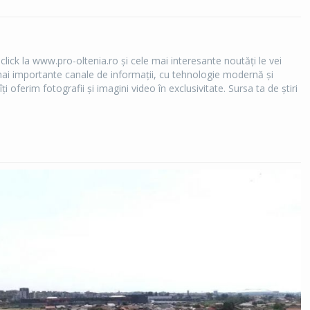
 click la www.pro-oltenia.ro şi cele mai interesante noutăţi le vei
e mai importante canale de informaţii, cu tehnologie modernă şi
îţi oferim fotografii şi imagini video în exclusivitate. Sursa ta de ştiri