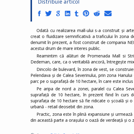
Distribuie articol
Odată cu realizarea mall-ului s-a construit și ar
creat o fluidizare semnificativă a traficului în zona
denumit în prezent, a fost construit de compania NEPI 
acestui drum de mare interes public.
Reamintim că alături de Promenada Mall si Strip 
Dedeman, care, ca o veritabilă ancoră, întregește mixu
Dincolo de bulevard, în zona de vest, se construie
Pelendava și de Calea Severinului, prin zona Hanului
parc pe o suprafață de 10 hectare, în care este inclus
Pe aripa de nord a zonei, paralel cu Calea Seve
suprafață de 10 hectare, în prezent fiind în curs de
suprafața de 10 hectare să fie ridicate o școală și o
urbană - retail deosebit din zona.
Practic, zona este în plină expansiune și urmează s
din această parte a orașului o oază de verdeață și o zo