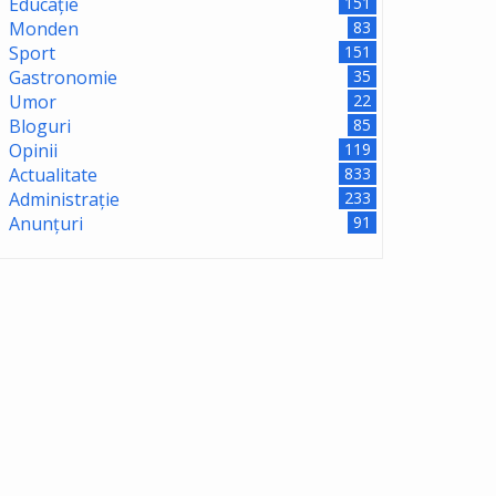
Educație
151
Monden
83
Sport
151
Gastronomie
35
Umor
22
Bloguri
85
Opinii
119
Actualitate
833
Administrație
233
Anunțuri
91