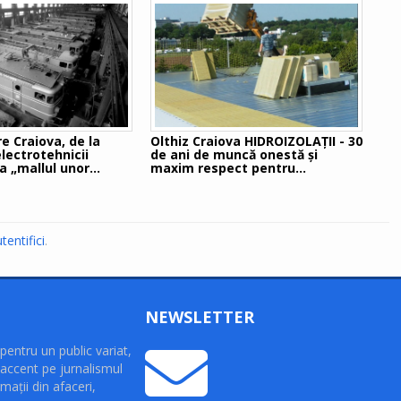
e Craiova, de la
Olthiz Craiova HIDROIZOLAȚII - 30
electrotehnicii
de ani de muncă onestă și
a „mallul unor
maxim respect pentru
ale”
parteneri!
tentifici
.
NEWSLETTER
pentru un public variat,
accent pe jurnalismul
maţii din afaceri,