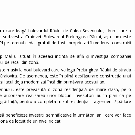
tera care leagă bulevardul Râului de Calea Severinului, drum care a
 de sud-vest a Craiovei. Bulevardul Prelungirea Râului, așa cum este
pe terenul cedat gratuit de foștii proprietari în vederea construirii
Mall-ul situat în aceeași incintă se află și investiția companiei
l de retail din zonă.
ște masiv la noul bulevard care va lega Prelungirea Râului de strada
 Craiovița. De asemenea, este în plină desfășurare construcția unui
 și lacul deja modernizat încă din primăvara acestui an.
rinului, este prevăzută o zonă rezidențială de mare clasă, pe o
 autorizare realizarea unor blocuri. Investitorii au în plan ca pe
 grădiniță, pentru a completa mixul rezidențial - agrement / pădure
ă beneficieze investiții semnificative în următorii ani, care vor face
nă de locuit de un nivel ridicat.