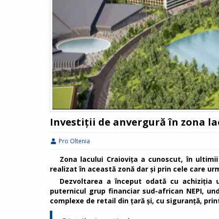
Investiții de anvergură în zona la
Pro Oltenia
Zona lacului Craiovița a cunoscut, în ultimii
realizat în această zonă dar și prin cele care ur
Dezvoltarea a început odată cu achiziția 
puternicul grup financiar sud-african NEPI, un
complexe de retail din țară și, cu siguranță, pr