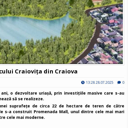
cului Craiovița din Craiova
13:28 28.07.2025
0
 ani, o dezvoltare uriașă, prin investițiile masive care s-au
mează să se realizeze.
unei suprafețe de circa 22 de hectare de teren de către
de s-a construit Promenada Mall, unul dintre cele mai mari
intre cele mai moderne.