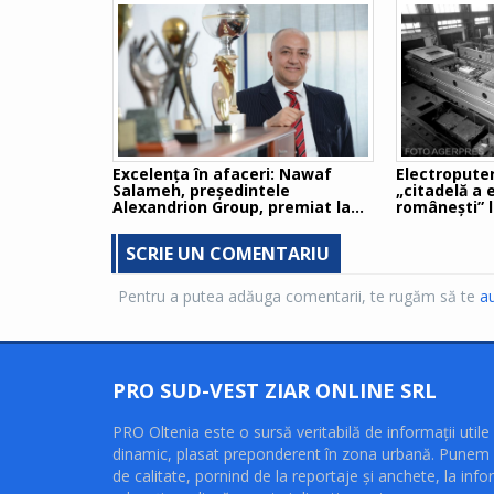
Excelența în afaceri: Nawaf
Electroputer
Salameh, președintele
„citadelă a 
Alexandrion Group, premiat la
româneşti” l
Total Business – Global Business
multinațion
Awards 2019
SCRIE UN COMENTARIU
Pentru a putea adăuga comentarii, te rugăm să te
au
PRO SUD-VEST ZIAR ONLINE SRL
PRO Oltenia este o sursă veritabilă de informaţii utile 
dinamic, plasat preponderent în zona urbană. Punem 
de calitate, pornind de la reportaje şi anchete, la infor