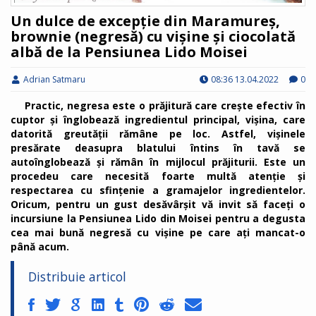
Un dulce de excepție din Maramureș,
brownie (negresă) cu vișine și ciocolată
albă de la Pensiunea Lido Moisei
Adrian Satmaru
08:36 13.04.2022
0
Practic, negresa este o prăjitură care crește efectiv în
cuptor și înglobează ingredientul principal, vișina, care
datorită greutății rămâne pe loc. Astfel, vișinele
presărate deasupra blatului întins în tavă se
autoînglobează și rămân în mijlocul prăjiturii. Este un
procedeu care necesită foarte multă atenție și
respectarea cu sfințenie a gramajelor ingredientelor.
Oricum, pentru un gust desăvârșit vă invit să faceți o
incursiune la Pensiunea Lido din Moisei pentru a degusta
cea mai bună negresă cu vișine pe care ați mancat-o
până acum.
Distribuie articol