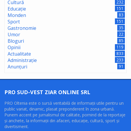
Cultură
232
Educație
151
Monden
83
Sport
151
Gastronomie
35
Umor
22
Bloguri
85
Opinii
119
Actualitate
833
Administrație
233
Anunțuri
91
PRO SUD-VEST ZIAR ONLINE SRL
PRO Oltenia este o sursă veritabilă de informaţii utile pentru un
public variat, dinamic, plasat preponderent în zona urbană.
Punem accent pe jurnalismul de calitate, pornind de la reportaje
şi anchete, la informaţii din afaceri, educaţie, cultură, sport şi
divertisment.