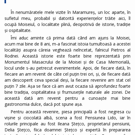
În nenumăratele mele vizite în Maramureș, un loc aparte, în
sufletul meu, probabil și datorită experiențelor trăite aici, îl
ocupă Moiseiul, o localitate plină, deopotrivă de istorie, tradiție
și ospitalitate.
Îmi aduc aminte că prima dată când am ajuns la Moisei,
acum mai bine de 8 ani, m-a fascinat istoia tumultoasă a acestei
localități asupra căreia veghează neîncetat, falnicul Pietros al
Rodnei. Această istorie este foarte bine reprezentată prin
Monumentul Masacrului de la Moisei și de Casa Memorială,
locul unde s-au petrecut evenimentele. Apoi, de fiecare dată, în
fiecare an am revenit de câte cel puțin trei ori, și, de fiecare dată
am descoperit ceva special deși, la fiecare revenire am stat cel
puțin 7 zile. Așa se face că am avut ocazia să aprofundez foarte
bine tradiția, ospitalitatea și frumusețile naturale ale zonei. De
această dată am revenit pentru a cunoaște mai bine
gastronomia dulce, dacă pot spune așa.
Pentru această revenire, piesa principală a fost negresa cu
vișine și ciocolată albă, scena a fost Pensiunea Lido, iar în
rolurile principale au fost Ileana Ștețco, proprietarul pensiunii,
Delia Ștețco, fiica doamnei Ștețco și expertă în prepararea