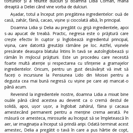
torturilor și a felurite dulciuri și doamna Lidia Coman, mâna
dreaptă a Deliei când vine vorba de dulciuri.
Așadar, totul a început prin pregătirea ingredientelor: ouă de
casă, zahăr, făină, cacao, vișine și ciocolată albă, în principal.
Doamna Lidia și Delia au pregătit cu grijă ingredientele, apoi
s-au apucat de treabă. Practic, negresa este o prăjitură care
crește efectiv în cuptor și înglobează ingredientul principal,
vișina, care datorită greutății rămâne pe loc. Astfel, vișinele
presărate deasupra blatului întins în tavă se autoînglobează și
rămân în mijlocul prăjiturii. Este un procedeu care necesită
foarte multă atenție și respectarea cu sfințenie a gramajelor
ingredientelor. Oricum, pentru un gust desăvârșit vă invit să
faceți o incursiune la Pensiunea Lido din Moisei pentru a
degusta cea mai bună negresă cu vișine pe care ați mancat-o
până acum.
Revenind la ingredientele nostre, doamna Lidia a mixat bine
ouăle până când acestea au devenit ca o cremă destul de
solidă, apoi, ușor ușor, a înglobat zahărul, făina și cacaua
amestecând permanent pentru a menține crema aerată. Pe
măsură ce amesteca, mirosurile au început să se împletească în
aer, iar imaginația a început să prindă aripi. Odată terminat acest
amestec, Delia a pregătit o tavă în care a pus hârtie de copt,