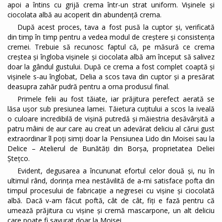
apoi a întins cu grijă crema într-un strat uniform. Vișinele și
ciocolata albă au acoperit din abundență crema.
După acest proces, tava a fost pusă la cuptor și, verificată
din timp în timp pentru a vedea modul de creștere și consistența
cremei. Trebuie să recunosc faptul că, pe măsură ce crema
creștea și îngloba vișinele și ciocolata albă am început să salivez
doar la gândul gustului. După ce crema a fost complet coaptă și
vișinele s-au înglobat, Delia a scos tava din cuptor și a presărat
deasupra zahăr pudră pentru a orna produsul final.
Primele felii au fost tăiate, iar prăjitura perefect aerată se
lăsa ușor sub presiunea lamei. Tăietura cuțitului a scos la iveală
o culoare incredibilă de vișină putredă și măiestria desăvârșită a
patru mâini de aur care au creat un adevărat deliciu al cărui gust
extraordinar îl poți simți doar la Pensiunea Lido din Moisei sau la
Delice – Atelierul de Bunătăți din Borșa, proprietatea Deliei
Ștețco.
Evident, degusarea a încununat efortul celor două și, nu în
ultimul rând, dorința mea nestăvilită de a-mi satisface pofta din
timpul procesului de fabricație a negresei cu vișine și ciocolată
albă. Dacă v-am făcut poftă, cât de cât, fiți e fază pentru că
umează prăjitura cu vișine și cremă mascarpone, un alt deliciu
care poate fi savurat doar la Moisei.