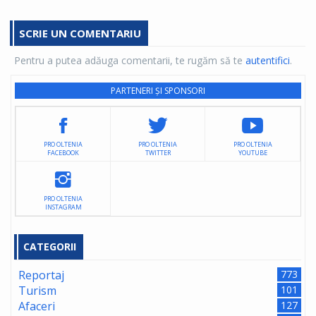
SCRIE UN COMENTARIU
Pentru a putea adăuga comentarii, te rugăm să te
autentifici
.
PARTENERI ȘI SPONSORI
PRO OLTENIA
PRO OLTENIA
PRO OLTENIA
FACEBOOK
TWITTER
YOUTUBE
PRO OLTENIA
INSTAGRAM
CATEGORII
Reportaj
773
Turism
101
Afaceri
127