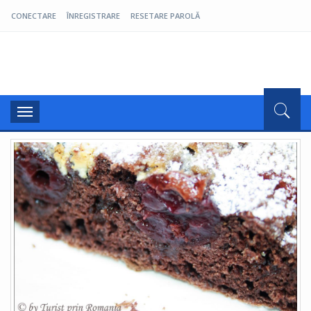
CONECTARE
ÎNREGISTRARE
RESETARE PAROLĂ
Pro Oltenia
Toggle
navigation