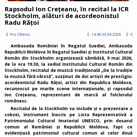
Rapsodul Ion Crețeanu, în recital la ICR
Stockholm, alături de acordeonistul
Radu Rățoi
Pro Oltenia
14:46 30.04.2026
0
Ambasada României în Regatul Suediei, Ambasada
Republicii Moldova în Regatul Suediei și Institutul Cultural
Român din Stockholm organizează sâmbătă, 9 mai 2026,
de la ora 19.30, la sediul Institutului Cultural Român din
Stockholm, recitalul de muzică tradițională „De la tradiție
la muzică fără vârstă”, susținut de doi artiști de prestigiu:
acordeonistul Radu Rățoi, artist din Republica Moldova,
recunoscut pe marile scene internaționale, și rapsodul
Ion Crețeanu, reprezentant de marcă al folclorului
românesc.
Recitalul de la Stockholm va include și o prezentare a
cobzei, instrument înscris pe Lista Reprezentativă a
Patrimoniului Cultural Imaterial UNESCO, prin dosarul
comun al României și Republicii Moldova, fapt ce
evidențiază patrimoniul cultural comun al celor două