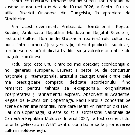
Pentru comunitatea românească din Suedia, Ion Crețeanu va
susține un nou recital în data de 10 mai 2026, la Centrul Cultural
afiliat Bisericii Ortodoxe din Tungelsta, în apropiere de
Stockholm.
Prin acest eveniment, Ambasada României în Regatul
Suediei, Ambasada Republicii Moldova în Regatul Suediei și
Institutul Cultural Român din Stockholm reafirmă rolul culturii ca
punte între comunități și generații, oferind publicului suedez și
românesc o seară dedicată tradiției vii și valorilor autentice ale
spațiului românesc.
Radu Rățoi este unul dintre cei mai apreciați acordeoniști ai
noii generații europene. Laureat a peste 60 de concursuri
naționale și internaționale, artistul a câștigat unele dintre cele
mai prestigioase competiții dedicate acordeonului, fiind
remarcat pentru tehnica sa excepțională, originalitatea
interpretativă și rafinamentul expresiv. Absolvent al Academiei
Regale de Muzică din Copenhaga, Radu Rățoi a concertat pe
scene de renume mondial, între care Berlin Philharmonic și Tivoli
Hall din Copenhaga, și este solist al Orchestrei Naționale de
Cameră a Republicii Moldova. În anul 2022, i-a fost conferit titlul
onorific „Maestru în Artă” pentru contribuția sa la promovarea
culturii moldovenești.