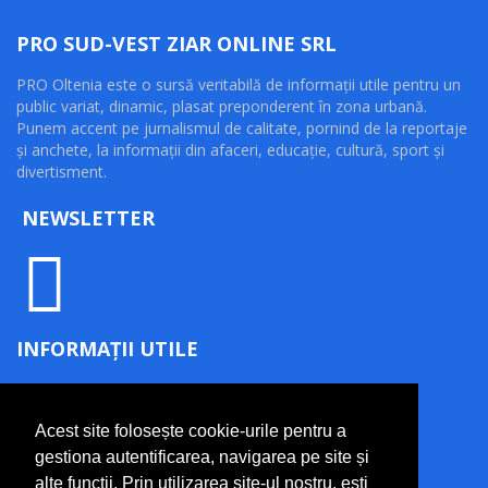
PRO SUD-VEST ZIAR ONLINE SRL
PRO Oltenia este o sursă veritabilă de informaţii utile pentru un
public variat, dinamic, plasat preponderent în zona urbană.
Punem accent pe jurnalismul de calitate, pornind de la reportaje
şi anchete, la informaţii din afaceri, educaţie, cultură, sport şi
divertisment.
NEWSLETTER
INFORMAȚII UTILE
Termeni și condiții
Politică de confidențialitate
Acest site folosește cookie-urile pentru a
Politică cookie
gestiona autentificarea, navigarea pe site și
Contact
alte funcții. Prin utilizarea site-ul nostru, ești