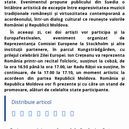
state. Evenimentul propune publicului din Suedia o
întâlnire artistică de excepție între expresivitatea muzicii
tradiționale românești și virtuozitatea contemporană a
acordeonului, într-un dialog cultural ce reunește valorile
României și Republicii Moldova.
În aceeași zi, cei doi artiști vor participa și la
Europafestivalen, eveniment organizat de
Reprezentanța Comisiei Europene la Stockholm și alte
instituții partenere, în parcul Kungsträdgården, cu
prilejul celebrării Zilei Europei. Ion Crețeanu va reprezenta
România printr-un recital folcloric, susținut la cobză, de
la ora 16.50 până la ora 17.00, iar Radu Rățoi va susține, în
continuare, de la 17.00 la 17.10, un moment artistic la
acordeon din partea Republicii Moldova. România și
Republica Moldova vor fi prezente și cu câte un stand de
promovare, alături de celelalte state participante.
Distribuie articol