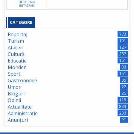
PRO OLTENIA
INSTAGRAM
CATEGORII
Reportaj
773
Turism
101
Afaceri
127
Cultură
232
Educație
151
Monden
83
Sport
151
Gastronomie
35
Umor
22
Bloguri
85
Opinii
119
Actualitate
833
Administrație
233
Anunțuri
91