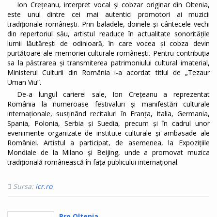
Ion Crețeanu, interpret vocal și cobzar originar din Oltenia,
este unul dintre cei mai autentici promotori ai muzicii
tradiționale românești. Prin baladele, doinele și cântecele vechi
din repertoriul său, artistul readuce în actualitate sonoritățile
lumii lăutărești de odinioară, în care vocea și cobza devin
purtătoare ale memoriei culturale românești. Pentru contribuția
sa la păstrarea și transmiterea patrimoniului cultural imaterial,
Ministerul Culturii din România i-a acordat titlul de „Tezaur
Uman Viu”.
De-a lungul carierei sale, Ion Crețeanu a reprezentat
România la numeroase festivaluri și manifestări culturale
internaționale, susținând recitaluri în Franța, Italia, Germania,
Spania, Polonia, Serbia și Suedia, precum și în cadrul unor
evenimente organizate de institute culturale și ambasade ale
României. Artistul a participat, de asemenea, la Expozițiile
Mondiale de la Milano și Beijing, unde a promovat muzica
tradițională românească în fața publicului internațional.
Sursa:
icr.ro
Pro Oltenia