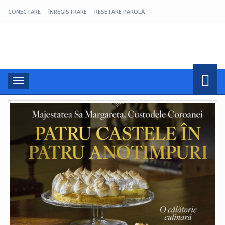
CONECTARE
ÎNREGISTRARE
RESETARE PAROLĂ
Pro Oltenia
Toggle
navigation