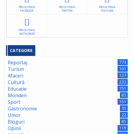
PRO OLTENIA
PRO OLTENIA
PRO OLTENIA
FACEBOOK
TWITTER
YOUTUBE
PRO OLTENIA
INSTAGRAM
CATEGORII
Reportaj
773
Turism
101
Afaceri
127
Cultură
232
Educație
151
Monden
83
Sport
151
Gastronomie
35
Umor
22
Bloguri
85
Opinii
119