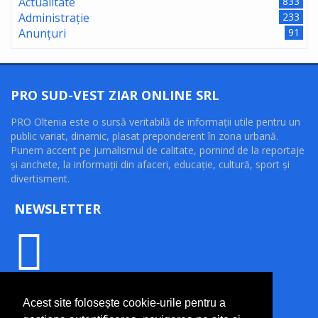
Actualitate
833
Administrație
233
Anunțuri
91
PRO SUD-VEST ZIAR ONLINE SRL
PRO Oltenia este o sursă veritabilă de informaţii utile pentru un
public variat, dinamic, plasat preponderent în zona urbană.
Punem accent pe jurnalismul de calitate, pornind de la reportaje
şi anchete, la informaţii din afaceri, educaţie, cultură, sport şi
divertisment.
NEWSLETTER
INFORMAȚII UTILE
Acest site folosește cookie-urile pentru a