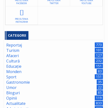
PRO OLTENIA
PRO OLTENIA
PRO OLTENIA
FACEBOOK
TWITTER
YOUTUBE
PRO OLTENIA
INSTAGRAM
CATEGORII
Reportaj
773
Turism
101
Afaceri
127
Cultură
232
Educație
151
Monden
83
Sport
151
Gastronomie
35
Umor
22
Bloguri
85
Opinii
119
Actualitate
833