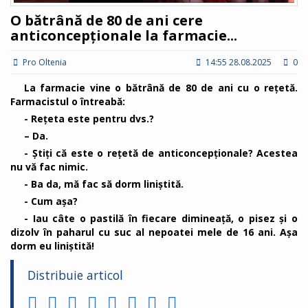
O bătrână de 80 de ani cere
anticoncepționale la farmacie...
Pro Oltenia
14:55 28.08.2025
0
La farmacie vine o bătrână de 80 de ani cu o reţetă.
Farmacistul o întreabă:
- Reţeta este pentru dvs.?
– Da.
- Ştiţi că este o reţetă de anticoncepţionale? Acestea
nu vă fac nimic.
- Ba da, mă fac să dorm liniştită.
- Cum aşa?
- Iau câte o pastilă în fiecare dimineaţă, o pisez şi o
dizolv în paharul cu suc al nepoatei mele de 16 ani. Aşa
dorm eu liniştită!
Distribuie articol