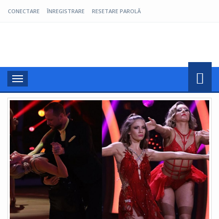
CONECTARE
ÎNREGISTRARE
RESETARE PAROLĂ
Pro Oltenia
Toggle
navigation