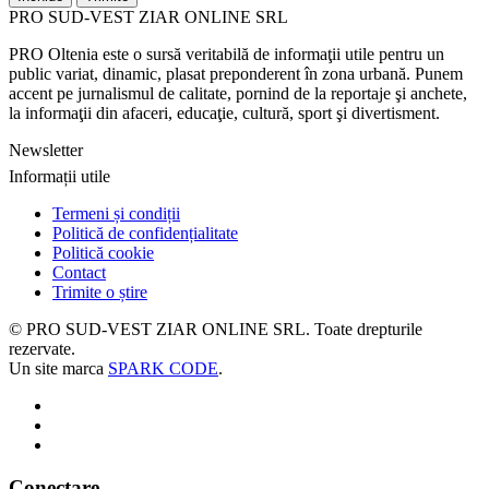
PRO SUD-VEST ZIAR ONLINE SRL
PRO Oltenia este o sursă veritabilă de informaţii utile pentru un
public variat, dinamic, plasat preponderent în zona urbană. Punem
accent pe jurnalismul de calitate, pornind de la reportaje şi anchete,
la informaţii din afaceri, educaţie, cultură, sport şi divertisment.
Newsletter
Informații utile
Termeni și condiții
Politică de confidențialitate
Politică cookie
Contact
Trimite o știre
© PRO SUD-VEST ZIAR ONLINE SRL.
Toate drepturile
rezervate.
Un site marca
SPARK CODE
.
Conectare