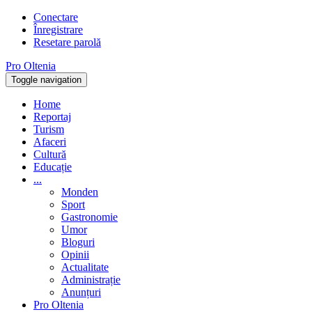
Conectare
Înregistrare
Resetare parolă
Pro Oltenia
Toggle navigation
Home
Reportaj
Turism
Afaceri
Cultură
Educație
...
Monden
Sport
Gastronomie
Umor
Bloguri
Opinii
Actualitate
Administrație
Anunțuri
Pro Oltenia