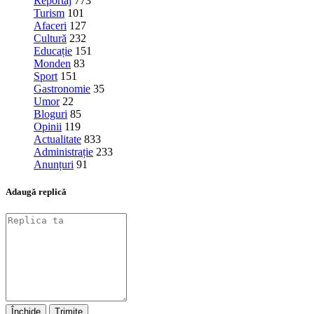
Reportaj
773
Turism
101
Afaceri
127
Cultură
232
Educație
151
Monden
83
Sport
151
Gastronomie
35
Umor
22
Bloguri
85
Opinii
119
Actualitate
833
Administrație
233
Anunțuri
91
Adaugă replică
Închide
Trimite