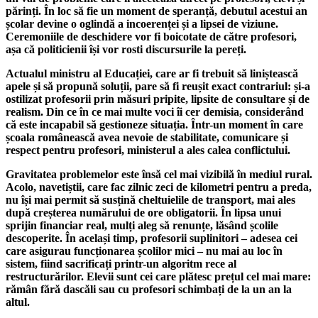
părinți. În loc să fie un moment de speranță, debutul acestui an
școlar devine o oglindă a incoerenței și a lipsei de viziune.
Ceremoniile de deschidere vor fi boicotate de către profesori,
așa că politicienii își vor rosti discursurile la pereți.
Actualul ministru al Educației, care ar fi trebuit să liniștească
apele și să propună soluții, pare să fi reușit exact contrariul: și-a
ostilizat profesorii prin măsuri pripite, lipsite de consultare și de
realism. Din ce în ce mai multe voci îi cer demisia, considerând
că este incapabil să gestioneze situația. Într-un moment în care
școala românească avea nevoie de stabilitate, comunicare și
respect pentru profesori, ministerul a ales calea conflictului.
Gravitatea problemelor este însă cel mai vizibilă în mediul rural.
Acolo, navetiștii, care fac zilnic zeci de kilometri pentru a preda,
nu își mai permit să susțină cheltuielile de transport, mai ales
după creșterea numărului de ore obligatorii. În lipsa unui
sprijin financiar real, mulți aleg să renunțe, lăsând școlile
descoperite. În același timp, profesorii suplinitori – adesea cei
care asigurau funcționarea școlilor mici – nu mai au loc în
sistem, fiind sacrificați printr-un algoritm rece al
restructurărilor. Elevii sunt cei care plătesc prețul cel mai mare:
rămân fără dascăli sau cu profesori schimbați de la un an la
altul.