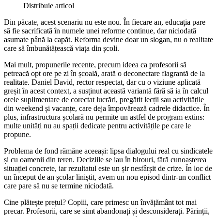
Distribuie articol
Din păcate, acest scenariu nu este nou. În fiecare an, educația pare
să fie sacrificată în numele unei reforme continue, dar niciodată
asumate până la capăt. Reforma devine doar un slogan, nu o realitate
care să îmbunătățească viața din școli.
Mai mult, propunerile recente, precum ideea ca profesorii să
petreacă opt ore pe zi în școală, arată o deconectare flagrantă de la
realitate. Daniel David, rector respectat, dar cu o viziune aplicată
greșit în acest context, a susținut această variantă fără să ia în calcul
orele suplimentare de corectat lucrări, pregătit lecții sau activitățile
din weekend și vacanțe, care deja împovărează cadrele didactice. În
plus, infrastructura școlară nu permite un astfel de program extins:
multe unități nu au spații dedicate pentru activitățile pe care le
propune.
Problema de fond rămâne aceeași: lipsa dialogului real cu sindicatele
și cu oamenii din teren. Deciziile se iau în birouri, fără cunoașterea
situației concrete, iar rezultatul este un șir nesfârșit de crize. În loc de
un început de an școlar liniștit, avem un nou episod dintr-un conflict
care pare să nu se termine niciodată.
Cine plătește prețul? Copiii, care primesc un învățământ tot mai
precar. Profesorii, care se simt abandonați și desconsiderați. Părinții,