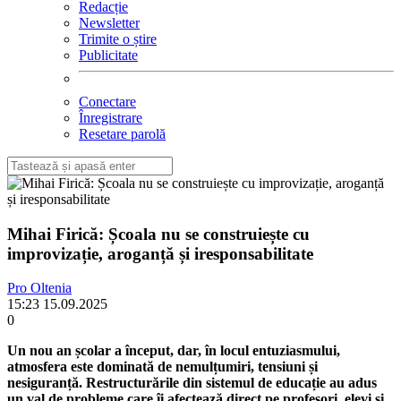
Redacție
Newsletter
Trimite o știre
Publicitate
Conectare
Înregistrare
Resetare parolă
Mihai Firică: Școala nu se construiește cu
improvizație, aroganță și iresponsabilitate
Pro Oltenia
15:23 15.09.2025
0
Un nou an școlar a început, dar, în locul entuziasmului,
atmosfera este dominată de nemulțumiri, tensiuni și
nesiguranță. Restructurările din sistemul de educație au adus
un val de probleme care îi afectează direct pe profesori, elevi și