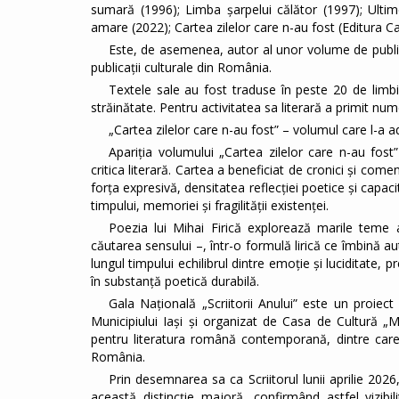
sumară (1996); Limba șarpelui călător (1997); Ulti
amare (2022); Cartea zilelor care n-au fost (Editura
Este, de asemenea, autor al unor volume de publici
publicații culturale din România.
Textele sale au fost traduse în peste 20 de limbi 
străinătate. Pentru activitatea sa literară a primit nume
„Cartea zilelor care n-au fost” – volumul care l-a ad
Apariția volumului „Cartea zilelor care n-au fos
critica literară. Cartea a beneficiat de cronici și comen
forța expresivă, densitatea reflecției poetice și capa
timpului, memoriei și fragilității existenței.
Poezia lui Mihai Firică explorează marile teme a
căutarea sensului –, într-o formulă lirică ce îmbină au
lungul timpului echilibrul dintre emoție și luciditate
în substanță poetică durabilă.
Gala Națională „Scriitorii Anului” este un proiect
Municipiului Iași și organizat de Casa de Cultură „M
pentru literatura română contemporană, dintre care va 
România.
Prin desemnarea sa ca Scriitorul lunii aprilie 202
această distincție majoră, confirmând astfel vizibil