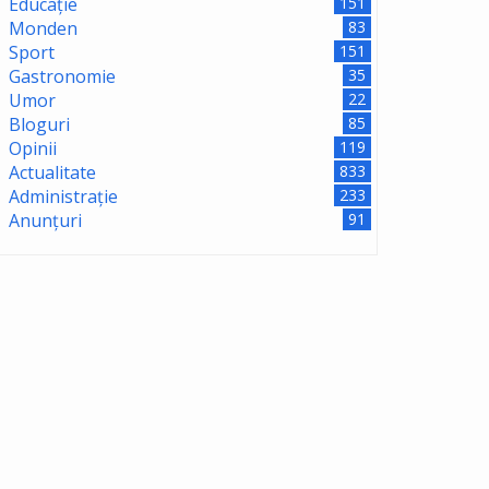
Educație
151
Monden
83
Sport
151
Gastronomie
35
Umor
22
Bloguri
85
Opinii
119
Actualitate
833
Administrație
233
Anunțuri
91