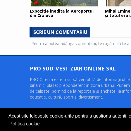
Expoziţie inedită la Aeroportul
Mihai Eminescu: Unul e
din Craiova
și totul era
SCRIE UN COMENTARIU
Pentru a putea adăuga comentarii, te rugăm să te
au
PRO SUD-VEST ZIAR ONLINE SRL
PRO Oltenia este o sursă veritabilă de informaţii utile 
dinamic, plasat preponderent în zona urbană. Punem 
de calitate, pornind de la reportaje şi anchete, la infor
educaţie, cultură, sport şi divertisment.
Acest site folosește cookie-urile pentru a gestiona autentifica
Politica cookie
© PRO SUD-VEST ZIAR ONLINE SRL.
Toate drepturile