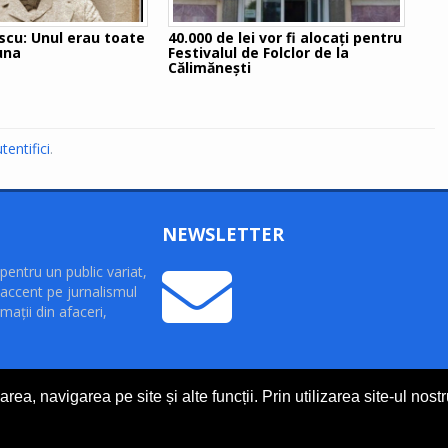
rau toate
40.000 de lei vor fi alocaţi pentru
 una
Festivalul de Folclor de la
Călimăneşti
tentifici
.
NEWSLETTER
pentru un public variat,
accent pe jurnalismul
maţii din afaceri,
rea, navigarea pe site și alte funcții. Prin utilizarea site-ul nost
 rezervate.