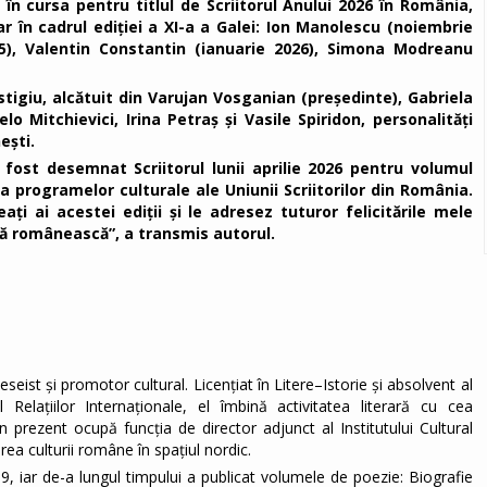
 în cursa pentru titlul de Scriitorul Anului 2026 în România,
ar în cadrul ediției a XI-a a Galei: Ion Manolescu (noiembrie
), Valentin Constantin (ianuarie 2026), Simona Modreanu
stigiu, alcătuit din Varujan Vosganian (președinte), Gabriela
o Mitchievici, Irina Petraș și Vasile Spiridon, personalități
ești.
fost desemnat Scriitorul lunii aprilie 2026 pentru volumul
ea programelor culturale ale Uniunii Scriitorilor din România.
ați ai acestei ediții și le adresez tuturor felicitările mele
rală românească”, a transmis autorul.
seist și promotor cultural. Licențiat în Litere–Istorie și absolvent al
 Relațiilor Internaționale, el îmbină activitatea literară cu cea
În prezent ocupă funcția de director adjunct al Institutului Cultural
a culturii române în spațiul nordic.
89, iar de-a lungul timpului a publicat volumele de poezie: Biografie