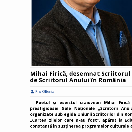
Mihai Firică, desemnat Scriitorul l
de Scriitorul Anului în România
Pro Oltenia
Poetul și eseistul craiovean Mihai Firică
prestigioasei Gale Naționale „Scriitorii Anu
organizate sub egida Uniunii Scriitorilor din R
„Cartea zilelor care n-au fost”, apărut la E
constantă în susținerea programelor culturale al