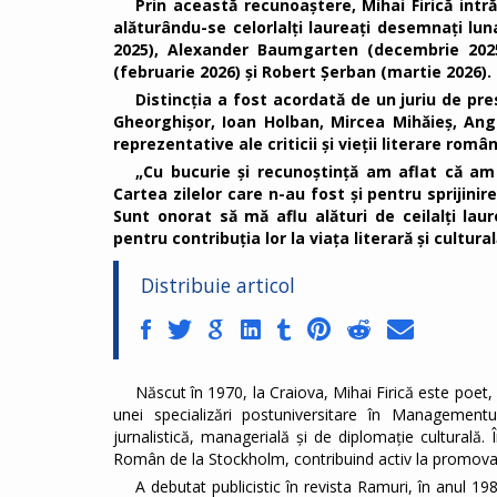
Prin această recunoaștere, Mihai Firică intră
alăturându-se celorlalți laureați desemnați lun
2025), Alexander Baumgarten (decembrie 2025
(februarie 2026) și Robert Șerban (martie 2026).
Distincția a fost acordată de un juriu de pre
Gheorghișor, Ioan Holban, Mircea Mihăieș, Angel
reprezentative ale criticii și vieții literare român
„Cu bucurie și recunoștință am aflat că am 
Cartea zilelor care n-au fost și pentru sprijinir
Sunt onorat să mă aflu alături de ceilalți laure
pentru contribuția lor la viața literară și cultu
Distribuie articol
Născut în 1970, la Craiova, Mihai Firică este poet, e
unei specializări postuniversitare în Managementul
jurnalistică, managerială și de diplomație culturală. 
Român de la Stockholm, contribuind activ la promovare
A debutat publicistic în revista Ramuri, în anul 19