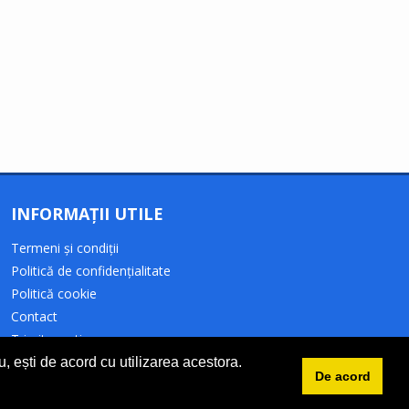
INFORMAȚII UTILE
Termeni și condiții
Politică de confidențialitate
Politică cookie
Contact
Trimite o știre
ru, ești de acord cu utilizarea acestora.
De acord
Un site marca
SPARK CODE
.