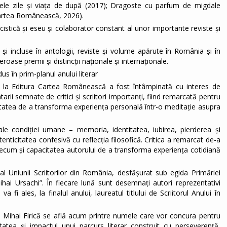
mele zile și viața de după (2017); Dragoste cu parfum de migdale
 Cartea Românească, 2026).
stică și eseu și colaborator constant al unor importante reviste și
și incluse în antologii, reviste și volume apărute în România și în
roase premii și distincții naționale și internaționale.
us în prim-planul anului literar
t” la Editura Cartea Românească a fost întâmpinată cu interes de
tarii semnate de critici și scriitori importanți, fiind remarcată pentru
citatea de a transforma experiența personală într-o meditație asupra
le condiției umane – memoria, identitatea, iubirea, pierderea și
tenticitatea confesivă cu reflecția filosofică. Critica a remarcat de-a
, precum și capacitatea autorului de a transforma experiența cotidiană
 al Uniunii Scriitorilor din România, desfășurat sub egida Primăriei
ihai Ursachi”. În fiecare lună sunt desemnați autori reprezentativi
fi ales, la finalul anului, laureatul titlului de Scriitorul Anului în
6, Mihai Firică se află acum printre numele care vor concura pentru
itatea și impactul unui parcurs literar construit cu perseverență,