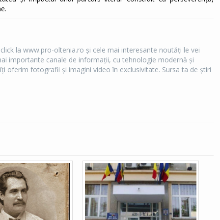
ne.
 click la www.pro-oltenia.ro şi cele mai interesante noutăţi le vei
e mai importante canale de informaţii, cu tehnologie modernă şi
îţi oferim fotografii şi imagini video în exclusivitate. Sursa ta de ştiri