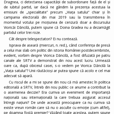
Dragnea, ci detectarea capacității de subordonare față de el și
de iubitul partid, iar dacă ne gândim la prezența acestuia la
emisiuni de „specialitate” precum „Viața satului“ chiar și în
campania electorală din mai 2019 sau la transmiterea în
momentul votului pe moțiunea de cenzură doar a discursului
Vioricăi Dăncilă, putem spune că Doina Gradea nu a dezamăgit
partidul celor trei roze.
Cât despre telespectatori? Ei nu contează.
Isprava de aseară (miercuri, n. red.), când conferința de presă
a celui mai slab om politic din istoria României postdecembriste,
evident, vorbim despre Viorica Dăncilă, a fost difuzată pe patru
canale ale SRTV a demonstrat din nou acest lucru. Urmează
oare ca, după obiceiul casei, s-o vedem pe Viorica Dăncilă la
„Viața satului“? Unii răutăcioși ar putea spune că acolo e cel mai
adecvat să apară.
Cu riscul de a mi se spune din nou că mă amestec în politica
editorială a SRTV, întreb din nou public: ce anume a contribuit la
o asemenea decizie? Era cumva un eveniment de importanță
națională sau internațională la care trebuia asigurat accesul
întregii națiuni? De unde această preocupare ca nu cumva să
existe vreun român care să nu o asculte cu emoție (cum altfel),
pe doamna fostă premier? Văzând toate acestea, putem spune