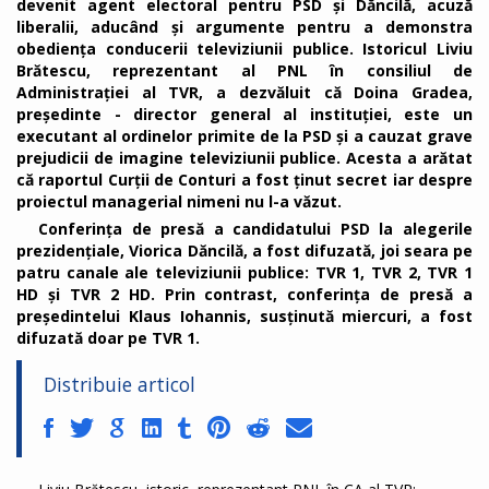
devenit agent electoral pentru PSD și Dăncilă, acuză
liberalii, aducând și argumente pentru a demonstra
obediența conducerii televiziunii publice. Istoricul Liviu
Brătescu, reprezentant al PNL în consiliul de
Administrației al TVR, a dezvăluit că Doina Gradea,
președinte - director general al instituției, este un
executant al ordinelor primite de la PSD și a cauzat grave
prejudicii de imagine televiziunii publice. Acesta a arătat
că raportul Curții de Conturi a fost ținut secret iar despre
proiectul managerial nimeni nu l-a văzut.
Conferința de presă a candidatului PSD la alegerile
prezidențiale, Viorica Dăncilă, a fost difuzată, joi seara pe
patru canale ale televiziunii publice: TVR 1, TVR 2, TVR 1
HD și TVR 2 HD. Prin contrast, conferința de presă a
președintelui Klaus Iohannis, susținută miercuri, a fost
difuzată doar pe TVR 1.
Distribuie articol