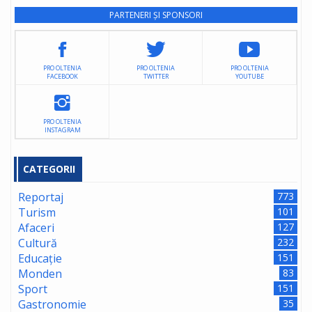
PARTENERI ȘI SPONSORI
PRO OLTENIA
PRO OLTENIA
PRO OLTENIA
FACEBOOK
TWITTER
YOUTUBE
PRO OLTENIA
INSTAGRAM
CATEGORII
Reportaj
773
Turism
101
Afaceri
127
Cultură
232
Educație
151
Monden
83
Sport
151
Gastronomie
35