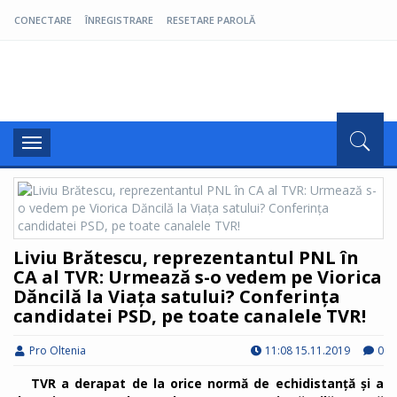
CONECTARE
ÎNREGISTRARE
RESETARE PAROLĂ
Pro Oltenia
Toggle
navigation
Liviu Brătescu, reprezentantul PNL în
CA al TVR: Urmează s-o vedem pe Viorica
Dăncilă la Viața satului? Conferința
candidatei PSD, pe toate canalele TVR!
Pro Oltenia
11:08 15.11.2019
0
TVR a derapat de la orice normă de echidistanță și a