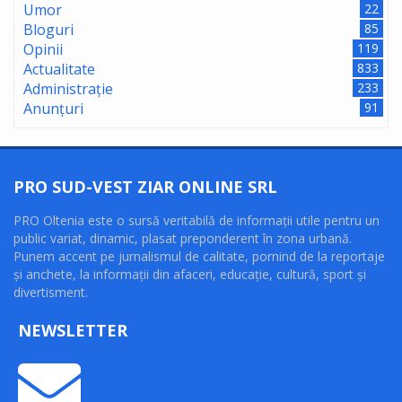
Umor
22
Bloguri
85
Opinii
119
Actualitate
833
Administrație
233
Anunțuri
91
PRO SUD-VEST ZIAR ONLINE SRL
PRO Oltenia este o sursă veritabilă de informaţii utile pentru un
public variat, dinamic, plasat preponderent în zona urbană.
Punem accent pe jurnalismul de calitate, pornind de la reportaje
şi anchete, la informaţii din afaceri, educaţie, cultură, sport şi
divertisment.
NEWSLETTER