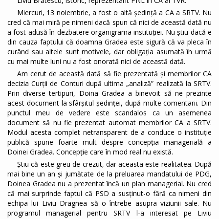
Liviu Brătescu, istoric, reprezentant PNL în CA al TVR:
Miercuri, 13 noiembrie, a fost o altă ședință a CA a SRTV. Nu
cred că mai miră pe nimeni dacă spun că nici de această dată nu
a fost adusă în dezbatere organigrama instituției. Nu știu dacă e
din cauza faptului că doamna Gradea este sigură că va pleca în
curând sau altele sunt motivele, dar obligația asumată în urmă
cu mai multe luni nu a fost onorată nici de această dată.
Am cerut de această dată să fie prezentată și membrilor CA
decizia Curții de Conturi după ultima „analiză” realizată la SRTV.
Prin diverse tertipuri, Doina Gradea a binevoit să ne prezinte
acest document la sfârșitul ședinței, după multe comentarii. Din
punctul meu de vedere este scandalos ca un asemenea
document să nu fie prezentat automat membrilor CA a SRTV.
Modul acesta complet netransparent de a conduce o instituție
publică spune foarte mult despre concepția managerială a
Doinei Gradea. Concepție care în mod real nu există.
Știu că este greu de crezut, dar aceasta este realitatea. După
mai bine un an și jumătate de la preluarea mandatului de PDG,
Doinea Gradea nu a prezentat încă un plan managerial. Nu cred
că mai surprinde faptul că PSD a susținut-o fără ca nimeni din
echipa lui Liviu Dragnea să o întrebe asupra viziunii sale. Nu
programul managerial pentru SRTV l-a interesat pe Liviu