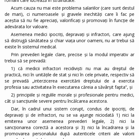
români care lucrează în străinătate.
Acum cauza nu mai este problema salariilor (care sunt destul
de mari), ci numeroasele și gravele inechități care îi fac pe
aceștia să nu fie apreciați, valorificați și promovați în funcție de
adevărata lor valoare.
Asemenea medici ipocriți, depravați și infractori, care ajung
să distrugă sănătatea și chiar viața unor oameni, nu ar trebui să
existe în sistemul medical.
Prin prevederi legale clare, precise și la modul imperativ ar
trebui să se prevadă:
1) că medicii infractori recidiviști nu mai au dreptul de
practică, nici în unitățile de stat și nici în cele private, respectiv să
se prevadă „interzicerea exercitării dreptului de a exercita
profesia sau activitatea în executarea căreia a săvârşit fapta”, și
2) principiile şi regulile morale şi profesionale pentru medici,
cât și sancțiunile severe pentru încălcarea acestora.
Dar, în cadrul unui sistem corupt, condus de ipocriți, de
depravați și de infractori, nu se va ajunge niciodată 1) nici la
emiterea unor asemenea prevederi legale, 2) nici la
sancționarea corectă a acestora și 3) nici la încadrarea și la
promovarea personalului după autenticele criterii ale valorii