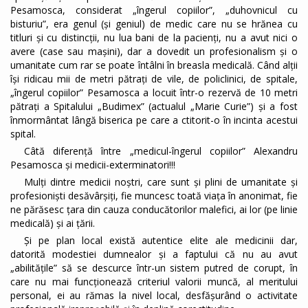
Pesamosca, considerat „îngerul copiilor”, „duhovnicul cu
bisturiu”, era genul (și geniul) de medic care nu se hrănea cu
titluri şi cu distincţii, nu lua bani de la pacienţi, nu a avut nici o
avere (case sau maşini), dar a dovedit un profesionalism și o
umanitate cum rar se poate întâlni în breasla medicală. Când alții
își ridicau mii de metri pătrați de vile, de policlinici, de spitale,
„îngerul copiilor” Pesamosca a locuit într-o rezervă de 10 metri
pătraţi a Spitalului „Budimex” (actualul „Marie Curie”) și a fost
înmormântat lângă biserica pe care a ctitorit-o în incinta acestui
spital.
Câtă diferență între „medicul-îngerul copiilor” Alexandru
Pesamosca și medicii-exterminatori!!!
Mulți dintre medicii noștri, care sunt și plini de umanitate și
profesioniști desăvârșiți, fie muncesc toată viața în anonimat, fie
ne părăsesc țara din cauza conducătorilor malefici, ai lor (pe linie
medicală) și ai țării.
Și pe plan local există autentice elite ale medicinii dar,
datorită modestiei dumnealor și a faptului că nu au avut
„abilitățile” să se descurce într-un sistem putred de corupt, în
care nu mai funcționează criteriul valorii muncă, al meritului
personal, ei au rămas la nivel local, desfășurând o activitate