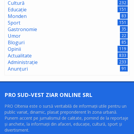
Cultură
232
Educație
151
Monden
83
Sport
151
Gastronomie
35
Umor
22
Bloguri
85
Opinii
119
Actualitate
833
Administrație
233
Anunțuri
91
PRO SUD-VEST ZIAR ONLINE SRL
PRO Oltenia este o sursă veritabilă de informaţii utile pentru un
public variat, dinamic, plasat preponderent în zona urbană.
Punem accent pe jurnalismul de calitate, pornind de la reportaje
şi anchete, la informaţii din afaceri, educaţie, cultură, sport şi
divertisment.