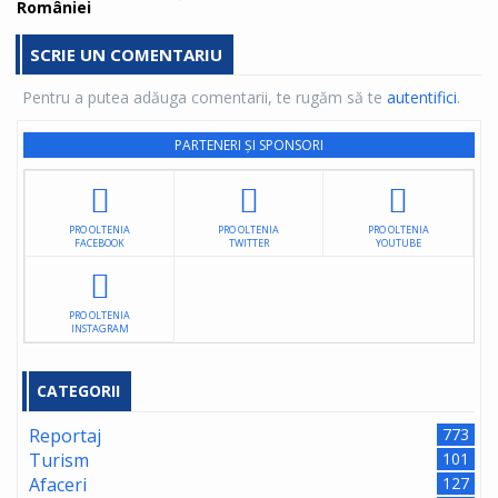
României
SCRIE UN COMENTARIU
Pentru a putea adăuga comentarii, te rugăm să te
autentifici
.
PARTENERI ȘI SPONSORI
PRO OLTENIA
PRO OLTENIA
PRO OLTENIA
FACEBOOK
TWITTER
YOUTUBE
PRO OLTENIA
INSTAGRAM
CATEGORII
Reportaj
773
Turism
101
Afaceri
127