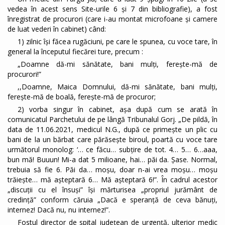
vedea în acest sens Site-urile 6 și 7 din bibliografie), a fost
înregistrat de procurori (care i-au montat microfoane și camere
de luat vederi în cabinet) când:
1) zilnic își făcea rugăciuni, pe care le spunea, cu voce tare, în
general la începutul fiecărei ture, precum :
„Doamne dă-mi sănătate, bani mulţi, fereşte-mă de
procurori!”
,,Doamne, Maica Domnului, dă-mi sănătate, bani mulţi,
fereşte-mă de boală, fereşte-mă de procuror;
2) vorba singur în cabinet, așa după cum se arată în
comunicatul Parchetului de pe lângă Tribunalul Gorj. „De pildă, în
data de 11.06.2021, medicul N.G., după ce primeşte un plic cu
bani de la un bărbat care părăseşte biroul, poartă cu voce tare
următorul monolog: ‘… ce făcu… subţire de tot. 4… 5… 6…aaa,
bun mă! Buuun! Mi-a dat 5 milioane, hai… păi da. Şase. Normal,
trebuia să fie 6. Păi da… moşu, doar n-ai vrea moşu… moşu
trăieşte… mă aşteptară 6… Mă aşteptară 6!”. În cadrul acestor
„discuții cu el însuși” își mărturisea „propriul jurământ de
credință” conform căruia „Dacă e speranţă de ceva bănuţi,
internez! Dacă nu, nu internez!”.
Fostul director de spital județean de urgență, ulterior medic