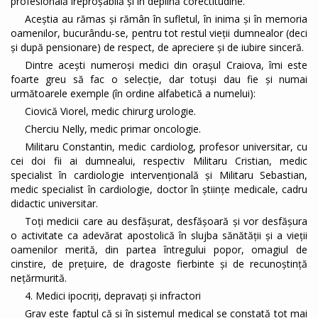
profesională ireproșabilă și în deplină corectitudine.
Aceștia au rămas și rămân în sufletul, în inima și în memoria
oamenilor, bucurându-se, pentru tot restul vieții dumnealor (deci
și după pensionare) de respect, de apreciere și de iubire sinceră.
Dintre acești numeroși medici din orașul Craiova, îmi este
foarte greu să fac o selecție, dar totuși dau fie și numai
următoarele exemple (în ordine alfabetică a numelui):
Ciovică Viorel, medic chirurg urologie.
Cherciu Nelly, medic primar oncologie.
Militaru Constantin, medic cardiolog, profesor universitar, cu
cei doi fii ai dumnealui, respectiv Militaru Cristian, medic
specialist în cardiologie intervențională și Militaru Sebastian,
medic specialist în cardiologie, doctor în științe medicale, cadru
didactic universitar.
Toți medicii care au desfășurat, desfășoară și vor desfășura
o activitate ca adevărat apostolică în slujba sănătății și a vieții
oamenilor merită, din partea întregului popor, omagiul de
cinstire, de prețuire, de dragoste fierbinte și de recunoștință
nețărmurită.
4. Medici ipocriți, depravați și infractori
Grav este faptul că și în sistemul medical se constată tot mai