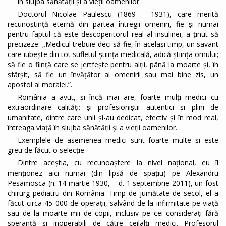
în slujba sănătății și a vieții oamenilor
Doctorul Nicolae Paulescu (1869 – 1931), care merită
recunoştinţă eternă din partea întregii omeniri, fie și numai
pentru faptul că este descoperitorul real al insulinei, a ținut să
precizeze: „Medicul trebuie deci să fie, în același timp, un savant
care iubește din tot sufletul știința medicală, adică știința omului;
să fie o ființă care se jertfește pentru alții, până la moarte și, în
sfârșit, să fie un învățător al omenirii sau mai bine zis, un
apostol al moralei.”.
România a avut, și încă mai are, foarte mulți medici cu
extraordinare calități: și profesioniștii autentici și plini de
umanitate, dintre care unii și-au dedicat, efectiv și în mod real,
întreaga viață în slujba sănătății și a vieții oamenilor.
Exemplele de asemenea medici sunt foarte multe și este
greu de făcut o selecție.
Dintre aceștia, cu recunoaștere la nivel național, eu îl
menționez aici numai (din lipsă de spațiu) pe Alexandru
Pesamosca (n. 14 martie 1930, – d. 1 septembrie 2011), un fost
chirurg pediatru din România. Timp de jumătate de secol, el a
făcut circa 45 000 de operații, salvând de la infirmitate pe viață
sau de la moarte mii de copii, inclusiv pe cei considerați fără
speranță și inoperabili de către ceilalți medici. Profesorul