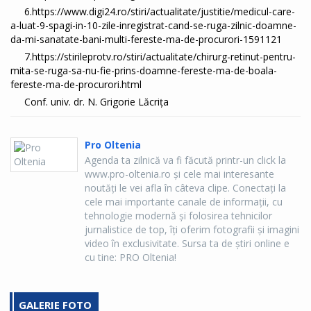
6.https://www.digi24.ro/stiri/actualitate/justitie/medicul-care-
a-luat-9-spagi-in-10-zile-inregistrat-cand-se-ruga-zilnic-doamne-
da-mi-sanatate-bani-multi-fereste-ma-de-procurori-1591121
7.https://stirileprotv.ro/stiri/actualitate/chirurg-retinut-pentru-
mita-se-ruga-sa-nu-fie-prins-doamne-fereste-ma-de-boala-
fereste-ma-de-procurori.html
Conf. univ. dr. N. Grigorie Lăcriţa
Pro Oltenia
Agenda ta zilnică va fi făcută printr-un click la
www.pro-oltenia.ro şi cele mai interesante
noutăţi le vei afla în câteva clipe. Conectaţi la
cele mai importante canale de informaţii, cu
tehnologie modernă şi folosirea tehnicilor
jurnalistice de top, îţi oferim fotografii şi imagini
video în exclusivitate. Sursa ta de ştiri online e
cu tine: PRO Oltenia!
GALERIE FOTO