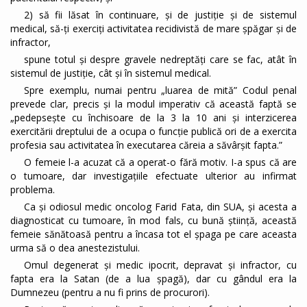
2) să fii lăsat în continuare, și de justiție și de sistemul
medical, să-ți exerciți activitatea recidivistă de mare șpăgar și de
infractor,
spune totul și despre gravele nedreptăți care se fac, atât în
sistemul de justiție, cât și în sistemul medical.
Spre exemplu, numai pentru „luarea de mită” Codul penal
prevede clar, precis și la modul imperativ că această faptă se
„pedepseşte cu închisoare de la 3 la 10 ani şi interzicerea
exercitării dreptului de a ocupa o funcţie publică ori de a exercita
profesia sau activitatea în executarea căreia a săvârşit fapta.”
O femeie l-a acuzat că a operat-o fără motiv. I-a spus că are
o tumoare, dar investigațiile efectuate ulterior au infirmat
problema.
Ca și odiosul medic oncolog Farid Fata, din SUA, și acesta a
diagnosticat cu tumoare, în mod fals, cu bună știință, această
femeie sănătoasă pentru a încasa tot el șpaga pe care aceasta
urma să o dea anestezistului.
Omul degenerat și medic ipocrit, depravat și infractor, cu
fapta era la Satan (de a lua șpagă), dar cu gândul era la
Dumnezeu (pentru a nu fi prins de procurori).