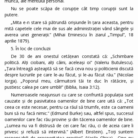
muncă, ale meritului personal.
Nu se poate scăpa de corupţie cât timp corupţii sunt la
putere.
„Mita e-n stare să pătrundă orişiunde în ţara aceasta, pentru
mită capetele cele mai de sus ale administraţiei vând sângele şi
averea unei generaţii.” (Mihai Eminescu în ziarul „Timpul”, 18
aprilie 1879).
5. În loc de concluzii
De 30 de ani onestul cetățean constată că: „Schimbare
politică. Alţi ciobani, alţi câini, aceleaşi oi” (Valeriu Butulescu).
„Ţara întreagă aşteaptă să se facă ceva nou şi politicienii discută
despre lucrurile pe care le-au făcut, şi le-au făcut rău.” (Nicolae
Iorga). „Poporul meu, cârmuitorii tăi te duc în rătăcire, şi
pustiesc calea pe care umbli!” (Biblia, Isaia 3:12).
Numeroasele neajunsuri cu care se confruntă populația sunt
cauzate și de pasivitatea oamenilor de bine care uită că: „Tot
ceea ce este necesar, pentru ca răul să triumfe, este ca oamenii
buni să nu facă nimic.” (Edmund Burke) sau, altfel spus, succesul
oamenilor care fac rău provine și din tăcerea oamenilor de bine.
„Lumea nu va fi distrusă de cei care fac rău, ci de aceia care îi
privesc şi refuză să intervină.” (Albert Einstein). „Toţi suntem
responsabili de prosperitatea prostiei” (Vasile Ghica). „Cine nu