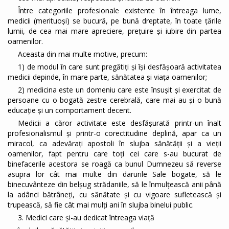
Între categoriile profesionale existente în întreaga lume,
medicii (merituoși) se bucură, pe bună dreptate, în toate țările
lumii, de cea mai mare apreciere, prețuire și iubire din partea
oamenilor.
Aceasta din mai multe motive, precum:
1) de modul în care sunt pregătiți și își desfășoară activitatea
medicii depinde, în mare parte, sănătatea și viața oamenilor;
2) medicina este un domeniu care este însușit și exercitat de
persoane cu o bogată zestre cerebrală, care mai au și o bună
educație și un comportament decent.
Medicii a căror activitate este desfășurată printr-un înalt
profesionalismul și printr-o corectitudine deplină, apar ca un
miracol, ca adevăraţi apostoli în slujba sănătății și a vieții
oamenilor, fapt pentru care toți cei care s-au bucurat de
binefacerile acestora se roagă ca bunul Dumnezeu să reverse
asupra lor cât mai multe din darurile Sale bogate, să le
binecuvânteze din belșug strădaniile, să le înmulțească anii până
la adânci bătrâneți, cu sănătate și cu vigoare sufletească și
trupească, să fie cât mai mulți ani în slujba binelui public.
3. Medici care și-au dedicat întreaga viață