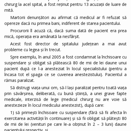
chirurg la acel spital, a fost reținut pentru 13 acuzații de luare de
mită.
Martorii denunțători au afirmat că medicul ar fi refuzat să
opereze dacă nu primea bani, indiferent de starea pacientului.
Procurorii îl acuză că, dacă suma dată de pacient era prea
mică, operația era amânată la nesfârșit.
Acest fost director de spitalului judeţean a mai avut
probleme cu legea și în trecut.
Spre exemplu, în anul 2005 a fost condamnat la închisoare cu
suspendare şi obligat să plătească 80 de mii de lei daune unui
pacient după ce l-a anesteziat în locul specialistului (pentru a
încasa tot el șpaga ce se cuvenea anestezistului). Pacientul a
rămas paralizat.
Să distrugi viața unui om, să-l lași paralizat pentru toată viața
prin săvârșirea, deliberată, cu bună știință, a unei grave fapte
medicale, interzisă de lege (medicul chirurg nu are voie să
anestezieze în locul medicului anestezist), după care:
1) să primești închisoare cu suspendare (fără să fii afecta în
exercitarea activității în continuare) şi să fii obligat să plătești 80
de mii de lei (venituri pe care le-a obținut în 2 – 3 luni) daune
pacientului respectiv, și