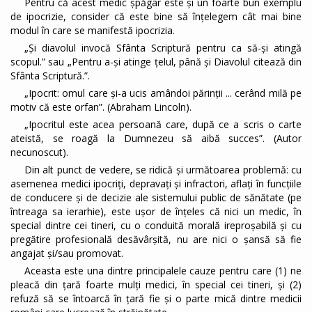
Pentru că acest medic șpăgar este și un foarte bun exemplu
de ipocrizie, consider că este bine să înțelegem cât mai bine
modul în care se manifestă ipocrizia.
„Și diavolul invocă Sfânta Scriptură pentru ca să-și atingă
scopul.” sau „Pentru a-şi atinge ţelul, până şi Diavolul citează din
Sfânta Scriptură.”.
„Ipocrit: omul care şi-a ucis amândoi părinţii ... cerând milă pe
motiv că este orfan”. (Abraham Lincoln).
„Ipocritul este acea persoană care, după ce a scris o carte
ateistă, se roagă la Dumnezeu să aibă succes”. (Autor
necunoscut).
Din alt punct de vedere, se ridică și următoarea problemă: cu
asemenea medici ipocriți, depravați și infractori, aflați în funcțiile
de conducere și de decizie ale sistemului public de sănătate (pe
întreaga sa ierarhie), este ușor de înțeles că nici un medic, în
special dintre cei tineri, cu o conduită morală ireproșabilă și cu
pregătire profesională desăvârșită, nu are nici o șansă să fie
angajat și/sau promovat.
Aceasta este una dintre principalele cauze pentru care (1) ne
pleacă din țară foarte mulți medici, în special cei tineri, și (2)
refuză să se întoarcă în țară fie și o parte mică dintre medicii