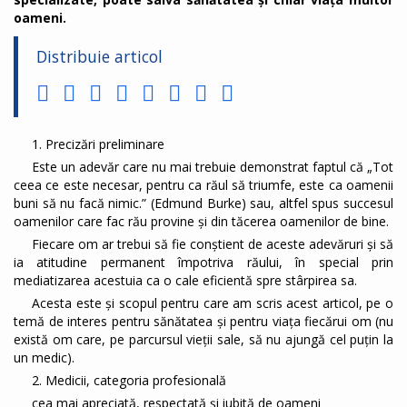
oameni.
Distribuie articol
1. Precizări preliminare
Este un adevăr care nu mai trebuie demonstrat faptul că „Tot
ceea ce este necesar, pentru ca răul să triumfe, este ca oamenii
buni să nu facă nimic.” (Edmund Burke) sau, altfel spus succesul
oamenilor care fac rău provine și din tăcerea oamenilor de bine.
Fiecare om ar trebui să fie conștient de aceste adevăruri și să
ia atitudine permanent împotriva răului, în special prin
mediatizarea acestuia ca o cale eficientă spre stârpirea sa.
Acesta este și scopul pentru care am scris acest articol, pe o
temă de interes pentru sănătatea și pentru viața fiecărui om (nu
există om care, pe parcursul vieții sale, să nu ajungă cel puțin la
un medic).
2. Medicii, categoria profesională
cea mai apreciată, respectată și iubită de oameni