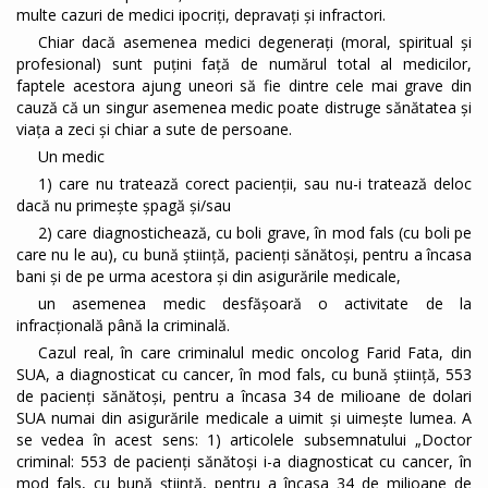
multe cazuri de medici ipocriți, depravați și infractori.
Chiar dacă asemenea medici degenerați (moral, spiritual și
profesional) sunt puțini față de numărul total al medicilor,
faptele acestora ajung uneori să fie dintre cele mai grave din
cauză că un singur asemenea medic poate distruge sănătatea și
viața a zeci și chiar a sute de persoane.
Un medic
1) care nu tratează corect pacienții, sau nu-i tratează deloc
dacă nu primește șpagă și/sau
2) care diagnostichează, cu boli grave, în mod fals (cu boli pe
care nu le au), cu bună știință, pacienți sănătoși, pentru a încasa
bani și de pe urma acestora și din asigurările medicale,
un asemenea medic desfășoară o activitate de la
infracțională până la criminală.
Cazul real, în care criminalul medic oncolog Farid Fata, din
SUA, a diagnosticat cu cancer, în mod fals, cu bună știință, 553
de pacienți sănătoși, pentru a încasa 34 de milioane de dolari
SUA numai din asigurările medicale a uimit și uimește lumea. A
se vedea în acest sens: 1) articolele subsemnatului „Doctor
criminal: 553 de pacienți sănătoși i-a diagnosticat cu cancer, în
mod fals, cu bună știință, pentru a încasa 34 de milioane de