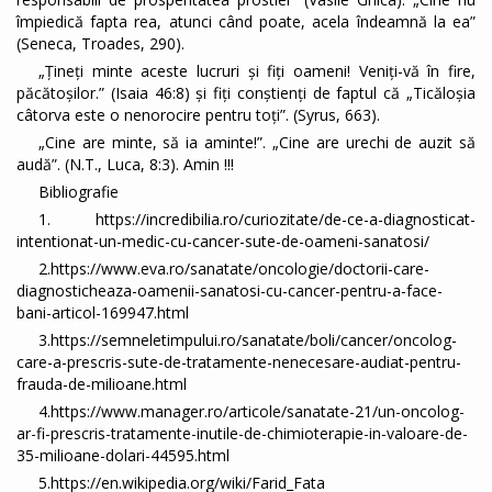
împiedică fapta rea, atunci când poate, acela îndeamnă la ea”
(Seneca, Troades, 290).
„Ţineţi minte aceste lucruri şi fiţi oameni! Veniţi-vă în fire,
păcătoşilor.” (Isaia 46:8) şi fiţi conştienţi de faptul că „Ticăloşia
câtorva este o nenorocire pentru toţi”. (Syrus, 663).
„Cine are minte, să ia aminte!”. „Cine are urechi de auzit să
audă”. (N.T., Luca, 8:3). Amin !!!
Bibliografie
1. https://incredibilia.ro/curiozitate/de-ce-a-diagnosticat-
intentionat-un-medic-cu-cancer-sute-de-oameni-sanatosi/
2.https://www.eva.ro/sanatate/oncologie/doctorii-care-
diagnosticheaza-oamenii-sanatosi-cu-cancer-pentru-a-face-
bani-articol-169947.html
3.https://semneletimpului.ro/sanatate/boli/cancer/oncolog-
care-a-prescris-sute-de-tratamente-nenecesare-audiat-pentru-
frauda-de-milioane.html
4.https://www.manager.ro/articole/sanatate-21/un-oncolog-
ar-fi-prescris-tratamente-inutile-de-chimioterapie-in-valoare-de-
35-milioane-dolari-44595.html
5.https://en.wikipedia.org/wiki/Farid_Fata