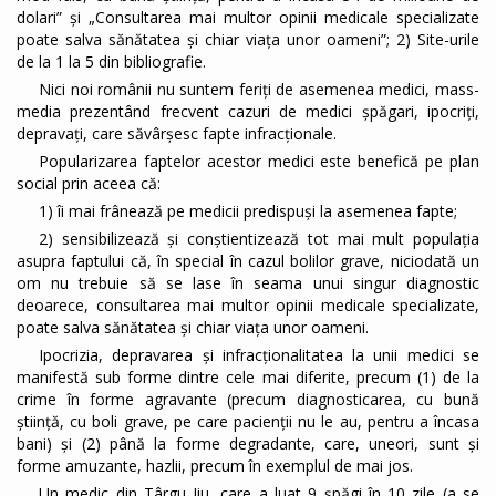
dolari” și „Consultarea mai multor opinii medicale specializate
poate salva sănătatea și chiar viața unor oameni”; 2) Site-urile
de la 1 la 5 din bibliografie.
Nici noi românii nu suntem feriți de asemenea medici, mass-
media prezentând frecvent cazuri de medici șpăgari, ipocriți,
depravați, care săvârșesc fapte infracționale.
Popularizarea faptelor acestor medici este benefică pe plan
social prin aceea că:
1) îi mai frânează pe medicii predispuși la asemenea fapte;
2) sensibilizează și conștientizează tot mai mult populația
asupra faptului că, în special în cazul bolilor grave, niciodată un
om nu trebuie să se lase în seama unui singur diagnostic
deoarece, consultarea mai multor opinii medicale specializate,
poate salva sănătatea și chiar viața unor oameni.
Ipocrizia, depravarea și infracționalitatea la unii medici se
manifestă sub forme dintre cele mai diferite, precum (1) de la
crime în forme agravante (precum diagnosticarea, cu bună
știință, cu boli grave, pe care pacienții nu le au, pentru a încasa
bani) și (2) până la forme degradante, care, uneori, sunt și
forme amuzante, hazlii, precum în exemplul de mai jos.
Un medic din Târgu Jiu, care a luat 9 șpăgi în 10 zile (a se