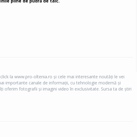
inile pline de pudră de talc.
 click la www.pro-oltenia.ro şi cele mai interesante noutăţi le vei
e mai importante canale de informaţii, cu tehnologie modernă şi
îţi oferim fotografii şi imagini video în exclusivitate. Sursa ta de ştiri