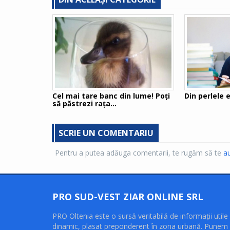
Cel mai tare banc din lume! Poți
Din perlele e
să păstrezi rața...
SCRIE UN COMENTARIU
Pentru a putea adăuga comentarii, te rugăm să te
au
PRO SUD-VEST ZIAR ONLINE SRL
PRO Oltenia este o sursă veritabilă de informaţii utile 
dinamic, plasat preponderent în zona urbană. Punem 