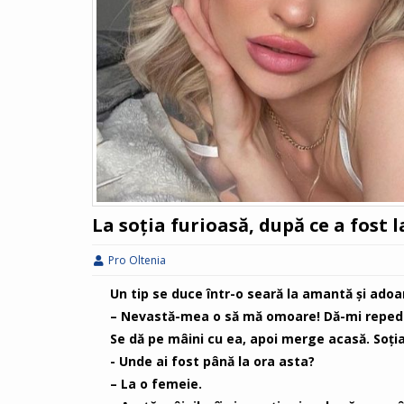
La soția furioasă, după ce a fost
Pro Oltenia
Un tip se duce într-o seară la amantă şi adoa
– Nevastă-mea o să mă omoare! Dă-mi repede 
Se dă pe mâini cu ea, apoi merge acasă. Soţia
- Unde ai fost până la ora asta?
– La o femeie.