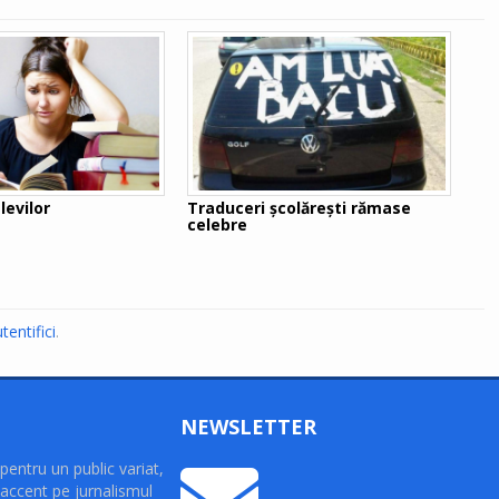
levilor
Traduceri şcolăreşti rămase
celebre
tentifici
.
NEWSLETTER
pentru un public variat,
accent pe jurnalismul