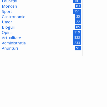
Educație
151
Monden
83
Sport
151
Gastronomie
35
Umor
22
Bloguri
85
Opinii
119
Actualitate
833
Administrație
233
Anunțuri
91