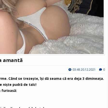
 la amantă
03:48 20.12.2021
0
rme. Când se trezeşte, îşi dă seama că era deja 3 dimineaţa.
nişte pudră de talc!
 furioasă: