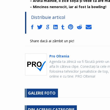
– Arată mâinile, îi zice soţia şi vede că are mâ
– Mincinos nenorocit, iar ai fost la bowling!
Distribuie articol
Share dacă ai zâmbit un pic!
Pro Oltenia
Agenda ta zilnică va fi făcută printr-un
afla în câteva clipe. Conectaţi la cel
folosirea tehnicilor jurnalistice de top, 
online e cu tine: PRO Oltenia!
GALERIE FOTO
DIN ACEEAȘI CATEGORIE