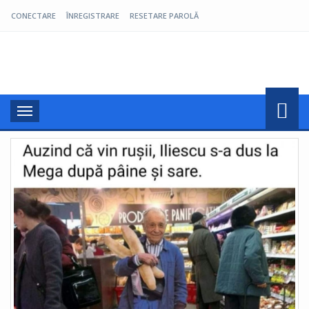
CONECTARE
ÎNREGISTRARE
RESETARE PAROLĂ
Pro Oltenia
Toggle
navigation