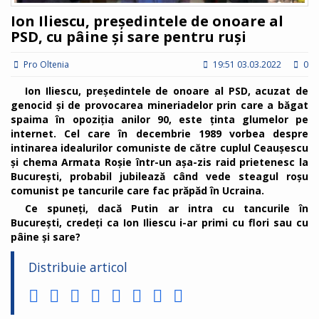
Ion Iliescu, președintele de onoare al
PSD, cu pâine și sare pentru ruși
Pro Oltenia
19:51 03.03.2022
0
Ion Iliescu, președintele de onoare al PSD, acuzat de
genocid și de provocarea mineriadelor prin care a băgat
spaima în opoziția anilor 90, este ținta glumelor pe
internet. Cel care în decembrie 1989 vorbea despre
intinarea idealurilor comuniste de către cuplul Ceaușescu
și chema Armata Roșie într-un așa-zis raid prietenesc la
București, probabil jubilează când vede steagul roșu
comunist pe tancurile care fac prăpăd în Ucraina.
Ce spuneți, dacă Putin ar intra cu tancurile în
București, credeți ca Ion Iliescu i-ar primi cu flori sau cu
pâine și sare?
Distribuie articol