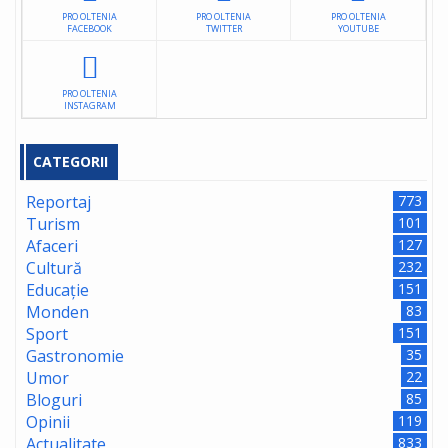
PRO OLTENIA
PRO OLTENIA
PRO OLTENIA
FACEBOOK
TWITTER
YOUTUBE
PRO OLTENIA
INSTAGRAM
CATEGORII
Reportaj
773
Turism
101
Afaceri
127
Cultură
232
Educație
151
Monden
83
Sport
151
Gastronomie
35
Umor
22
Bloguri
85
Opinii
119
Actualitate
833