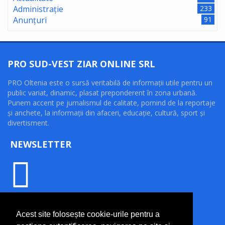
Administrație
233
Anunțuri
91
PRO SUD-VEST ZIAR ONLINE SRL
PRO Oltenia este o sursă veritabilă de informaţii utile pentru un
public variat, dinamic, plasat preponderent în zona urbană.
Punem accent pe jurnalismul de calitate, pornind de la reportaje
şi anchete, la informaţii din afaceri, educaţie, cultură, sport şi
divertisment.
NEWSLETTER
INFORMAȚII UTILE
Acest site folosește cookie-urile pentru a
Termeni și condiții