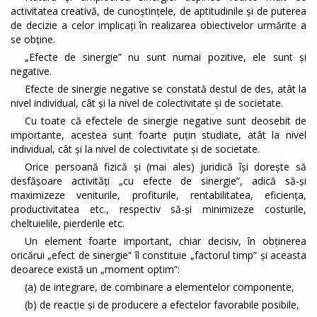
activitatea creativă, de cunoştinţele, de aptitudinile şi de puterea
de decizie a celor implicaţi în realizarea obiectivelor urmărite a
se obține.
„Efecte de sinergie” nu sunt numai pozitive, ele sunt și
negative.
Efecte de sinergie negative se constată destul de des, atât la
nivel individual, cât și la nivel de colectivitate și de societate.
Cu toate că efectele de sinergie negative sunt deosebit de
importante, acestea sunt foarte puțin studiate, atât la nivel
individual, cât și la nivel de colectivitate și de societate.
Orice persoană fizică și (mai ales) juridică își dorește să
desfășoare activități „cu efecte de sinergie”, adică să-și
maximizeze veniturile, profiturile, rentabilitatea, eficienţa,
productivitatea etc., respectiv să-și minimizeze costurile,
cheltuielile, pierderile etc.
Un element foarte important, chiar decisiv, în obținerea
oricărui „efect de sinergie” îl constituie „factorul timp” și aceasta
deoarece există un „moment optim”:
(a) de integrare, de combinare a elementelor componente,
(b) de reacție și de producere a efectelor favorabile posibile,