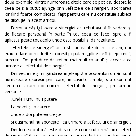
două exemple, dintre numeroase altele care se pot da, despre la
ceea ce s-a putut ajunge prin „efectele de sinergie”, abordarea
lor fiind foarte complicată, fapt pentru care nu constituie subiect
de discuție în acest articol.
Formula câștigătoare a sinergiei ar trebui avută în vedere și
de fiecare persoană în parte în tot ceea ce face, spre a fi
aplicată peste tot acolo unde este posibil și dă rezultate.
„Efectele de sinergie” au fost cunoscute de mii de ani, dar
erau redate prin diferite expresii populare „pline de înțelepciune”,
precum „Doi pot duce de trei ori mai mult ca unul” și aceasta ca
urmare a „efectului de sinergie”.
Din vechime și în gândirea înțeleaptă a poporului român sunt
numeroase expresii prin care, în cuvinte simple, s-a exprimat
ceea ce acum noi numim „efectul de sinergie”, precum în
versurile:
„Unde-i unul nu-i putere
La nevoi și la durere
Unde-s doi puterea crește
Și dușmanul nu sporește!” ca urmare a „efectului de sinergie”.
Din lumea politică este destul de cunoscut următorul „efect
de sinergie” (bazat pe un exemplu care reflectă cazuri frecvente