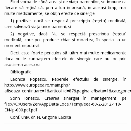
Fiind vorba de sănătatea și de viața oamenilor, se impune ca
fiecare să rețină că, prin a lua împreună, în același timp, mai
multe medicamente, se obțin efecte de sinergie:
1) pozitive, dacă se respectă prescripția (rețeta) medicală,
care salvează viața unor oameni, și
2) negative, dacă NU se respectă prescripția (rețeta)
medicală, care pot produce chiar și moartea, în special la un
moment nepotrivit.
Deci, este foarte periculos să luăm mai multe medicamente
daca nu le cunoaștem efectele de sinergie care au loc prin
asocierea acestora.
Bibliografie
Leonica Popescu. Reperele efectului de sinergie, în
http://www.europeea.ro/main.php?
afiseaza_continuare=1&articol_id=87&pagina_afisata=1&categori
Sorin Ionescu. Crearea sinergiei în management, pe
file:///C:/Users/Zen/AppData/Local/Temp/eea-60-2-2012-118-
EN-lp-000.pdf.pdf
Conf. univ. dr. N. Grigorie Lăcrița