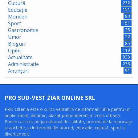
Cultură
232
Educație
151
Monden
83
Sport
151
Gastronomie
35
Umor
22
Bloguri
85
Opinii
119
Actualitate
833
Administrație
233
Anunțuri
91
PRO SUD-VEST ZIAR ONLINE SRL
PRO Oltenia este o sursă veritabilă de informaţii utile pentru un
public variat, dinamic, plasat preponderent în zona urbană.
Punem accent pe jurnalismul de calitate, pornind de la reportaje
şi anchete, la informaţii din afaceri, educaţie, cultură, sport şi
divertisment.