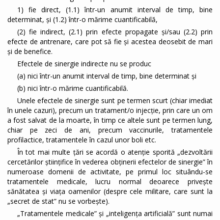
1) fie direct, (1.1) într-un anumit interval de timp, bine
determinat, și (1.2) într-o mărime cuantificabilă,
(2) fie indirect, (2.1) prin efecte propagate și/sau (2.2) prin
efecte de antrenare, care pot să fie și acestea deosebit de mari
și de benefice.
Efectele de sinergie indirecte nu se produc
(a) nici într-un anumit interval de timp, bine determinat și
(b) nici într-o mărime cuantificabilă.
Unele efectele de sinergie sunt pe termen scurt (chiar imediat
în unele cazuri), precum un tratament/o injecție, prin care un om
a fost salvat de la moarte, în timp ce altele sunt pe termen lung,
chiar pe zeci de ani, precum vaccinurile, tratamentele
profilactice, tratamentele în cazul unor boli etc.
În tot mai multe țări se acordă o atenție sporită „dezvoltării
cercetărilor științifice în vederea obținerii efectelor de sinergie” în
numeroase domenii de activitate, pe primul loc situându-se
tratamentele medicale, lucru normal deoarece privește
sănătatea și viața oamenilor (despre cele militare, care sunt la
„secret de stat” nu se vorbește).
„Tratamentele medicale” și „inteligența artificială” sunt numai