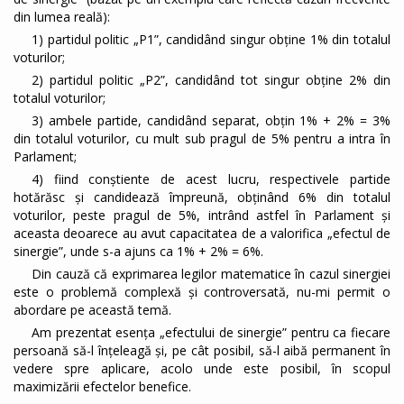
din lumea reală):
1) partidul politic „P1”, candidând singur obține 1% din totalul
voturilor;
2) partidul politic „P2”, candidând tot singur obține 2% din
totalul voturilor;
3) ambele partide, candidând separat, obțin 1% + 2% = 3%
din totalul voturilor, cu mult sub pragul de 5% pentru a intra în
Parlament;
4) fiind conștiente de acest lucru, respectivele partide
hotărăsc și candidează împreună, obținând 6% din totalul
voturilor, peste pragul de 5%, intrând astfel în Parlament și
aceasta deoarece au avut capacitatea de a valorifica „efectul de
sinergie”, unde s-a ajuns ca 1% + 2% = 6%.
Din cauză că exprimarea legilor matematice în cazul sinergiei
este o problemă complexă și controversată, nu-mi permit o
abordare pe această temă.
Am prezentat esența „efectului de sinergie” pentru ca fiecare
persoană să-l înțeleagă și, pe cât posibil, să-l aibă permanent în
vedere spre aplicare, acolo unde este posibil, în scopul
maximizării efectelor benefice.