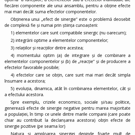
fiecărei componente ale unui ansamblu, pentru a obţine efecte
mai mari decât suma efectelor componentelor.
Obținerea unui „efect de sinergie” este o problemă deosebit
de complexă fie și numai prin știința cunoașterii:
1) elementelor care sunt compatibile sinergic (nu oarecum);
2) integrării optime a elementelor componentelor;
3) relaţiilor și reacțiilor dintre acestea;
4) momentului optim (a) de integrare și de combinare a
elementelor componentelor și (b) de „reacție” și de producere a
efectelor favorabile posibile;
4) efectelor care se obțin, care sunt mai mari decât simpla
însumare a acestora;
5) evoluția, dinamica, atât în combinarea elementelor, cât și
a efectului acestora.
Spre exemplu, crizele economico, sociale şi/sau politice,
generează efecte de sinergie negative pentru marea majoritate
a populației, în timp ce unele dintre marile companii (care poate
chiar au contribuit la declanșarea acestora) obțin efecte de
sinergie pozitive (pe seama lor)
Natura şi amploarea sinergiei depinde foarte mult de