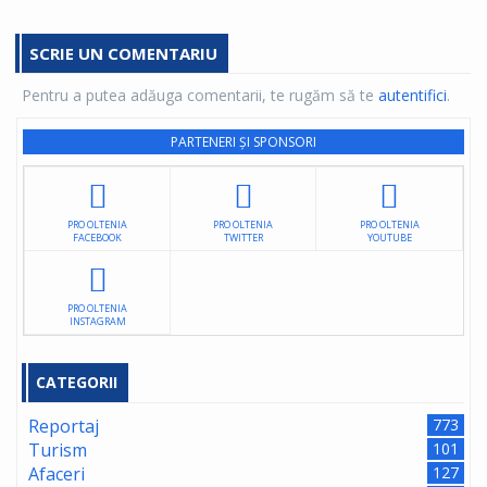
SCRIE UN COMENTARIU
Pentru a putea adăuga comentarii, te rugăm să te
autentifici
.
PARTENERI ȘI SPONSORI
PRO OLTENIA
PRO OLTENIA
PRO OLTENIA
FACEBOOK
TWITTER
YOUTUBE
PRO OLTENIA
INSTAGRAM
CATEGORII
Reportaj
773
Turism
101
Afaceri
127