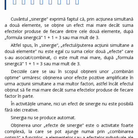
Cuvântul „sinergie” exprimă faptul că, prin acţiunea simultană
a două elemente, se obţine un efect mai mare decât suma
efectelor produse de fiecare dintre cele două elemente, după
„formula sinergică” 1 + 1 = 3 sau mai mult de 3.
Altfel spus, în „sinergie”, „efectul/puterea acţiunii simultane a
două elemente” nu este egal cu suma celor două „efecte” care
s-au asociat/combinat, ci este mult mai mare, după „formula
sinergică” 1 + 1 = 3 sau mai mult de 3.
Deciziile care se iau în scopul obținerii unor „combinări
optime” urmăresc obţinerea unor efecte pozitive amplificate în
urma acţiunii simultane a mai multor factori, astfel încât efectul
obţinut să fie mai mare decât suma efectelor produse de fiecare
factor în parte.
În activitățile umane, nici un efect de sinergie nu este posibilă
fără idei creative.
Sinergia nu se produce automat.
Obținerea unor „efecte de sinergie” este o activitate foarte
complexă, la care se pot ajunge numai prin „combinarea
optimă” a funcţiilor, a elementelor sau a efectelor individuale ale