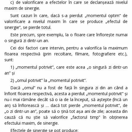
c) de valorificare a efectelor în care se declanşează nivelul
maxim de sinergie.
Sunt cazuri în care, dacă s-a pierdut „momentul optim” de
valorificare a nivelul maxim în care se produce „efectul de
sinergie”, se pierde totul.
Este precum, spre exemplu, la o floare care înflorește numai
o singură zi dintr-un an.
Cei doi factori care intervin, pentru a valorifica la maximum
floarea respectivă (prin recoltare, filmare, fotografiere etc.),
sunt:
1) „momentul potrivit”, care este acea „o singură zi dintr-un
an” și
2) „omul potrivit” la „momentul potrivit”.
Dacă „omul” nu a fost de față în singura zi din an când a
înflorit floarea respectivă, acesta a pierdut „momentul potrivit” și
nu-i mai rămâne decât să o ia de la început, să aștepte (încă un
an) să înflorească și … dacă tot pierde „momentul potrivit”, de
„o zi dintr-un an”, poate să o țină tot așa ani de zile; aceasta din
cauză că nu știe să valorifice „factorul timp” în obținerea
efectului maxim, de sinergie.
Efectele de sinergie se pot produce: