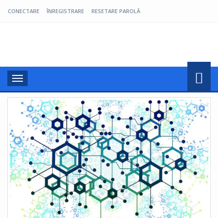
CONECTARE
ÎNREGISTRARE
RESETARE PAROLĂ
Pro Oltenia
Toggle
navigation