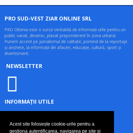
PRO SUD-VEST ZIAR ONLINE SRL
PRO Oltenia este o sursă veritabilă de informaţii utile pentru un
public variat, dinamic, plasat preponderent în zona urbană.
Punem accent pe jurnalismul de calitate, pornind de la reportaje
şi anchete, la informaţii din afaceri, educaţie, cultură, sport şi
divertisment.
NEWSLETTER
INFORMAȚII UTILE
Termeni și condiții
Politică de confidențialitate
Acest site folosește cookie-urile pentru a
Politică cookie
gestiona autentificarea, navigarea pe site și