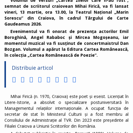
Volumul de versuri „Cartea zilelor care n-au fost”,
semnat de scriitorul craiovean Mihai Firică, va fi lansat
vineri, 13 martie, ora 13.00, la Teatrul Național „Marin
Sorescu” din Craiova, în cadrul Târgului de Carte
Gaudeamus 2026.
Evenimentul va fi onorat de prezența actorilor Emil
Boroghină, Angel Rababoc și Mircea Mogoșeanu, iar
momentul muzical va fi susținut de concertmaistrul Dan
Bozgan. Volumul a apărut la Editura Cartea Românească,
în colecția „Cartea Românească de Poezie”.
Distribuie articol
Mihai Firică (n. 1970, Craiova) este poet și eseist. Licențiat în
Litere-Istorie, a absolvit o specializare postuniversitară în
Managementul relațiilor internaționale. A ocupat funcția de
secretar de stat în Ministerul Culturii și a fost membru al
Consiliului de Administrație al TVR. Din 2023 este președinte al
Filialei Craiova a Uniunii Scriitorilor din România.