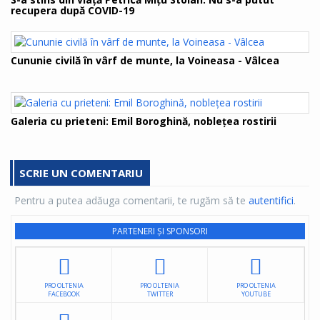
recupera după COVID-19
Cununie civilă în vârf de munte, la Voineasa - Vâlcea
Galeria cu prieteni: Emil Boroghină, noblețea rostirii
SCRIE UN COMENTARIU
Pentru a putea adăuga comentarii, te rugăm să te
autentifici
.
PARTENERI ȘI SPONSORI
PRO OLTENIA
PRO OLTENIA
PRO OLTENIA
FACEBOOK
TWITTER
YOUTUBE