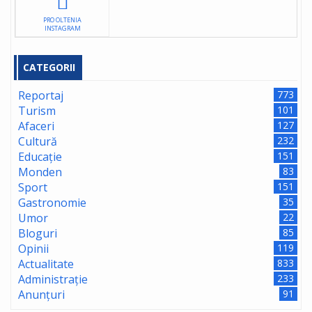
PRO OLTENIA
INSTAGRAM
CATEGORII
Reportaj
773
Turism
101
Afaceri
127
Cultură
232
Educație
151
Monden
83
Sport
151
Gastronomie
35
Umor
22
Bloguri
85
Opinii
119
Actualitate
833
Administrație
233
Anunțuri
91