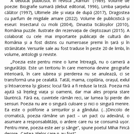
A debutat publicistic în revista „Ramuri” (1989). Volume de
poezie: Biografie sumară (debut editorial, 1996), Limba șarpelui
călător (1997), Ultimele zile și viața de după (2017), Dragostea
cu parfum de migdale amare (2022). Volume de publicistică și
eseuri: Insectarul cu molii (2004), Dinastia ticăloșilor (2010),
România puzzle. Ilustrate din rezervația de cleptozauri (2015). A
colaborat cu cele mai importante publicații de cultură din
România și a fost distins cu numeroase premii în țară și în
străinătate. Versurile sale au fost traduse în peste 20 de limbi, în
volume, antologii și reviste.
„Poezia este pentru mine o lume întreagă, nu o cameră a
singurătății. Este un teritoriu în care memoria devine geografie
interioară, în care iubirea și pierderea nu se anulează, ci se
transformă una pe cealaltă. Tatăl, mama, copilăria, orașul, exilul
și întoarcerea își găsesc locul fără a fi reduse la teză. Poezia mă
ajută să înțeleg viața și oamenii, dar mai ales propria stare
lăuntrică. Fără ea, cuvintele rămân reci, iar lumea își pierde din
sensuri. Poezia nu are o singură culoare și nici o singură menire.
Ea este o polifonie a simțurilor și a gândului. (…)Dincolo de
cromatică, poezia rămâne un pact – un pact cu adevărul, o
asumare a responsabilității, o ardere care nu se consumă ușor.
Pentru mine, poezia este aer și sânge”, spune poetul Mihai Firică
despre „Cartea zilelor care n-au fost”.