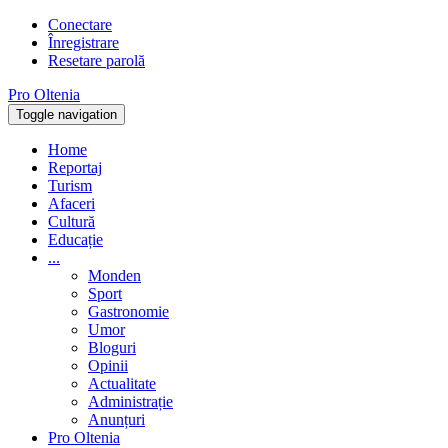
Conectare
Înregistrare
Resetare parolă
Pro Oltenia
Toggle navigation
Home
Reportaj
Turism
Afaceri
Cultură
Educație
...
Monden
Sport
Gastronomie
Umor
Bloguri
Opinii
Actualitate
Administrație
Anunțuri
Pro Oltenia