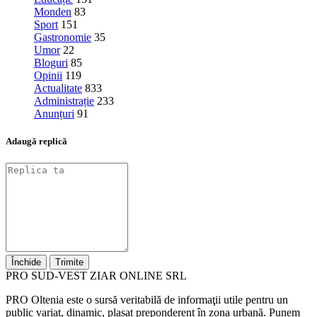
Monden
83
Sport
151
Gastronomie
35
Umor
22
Bloguri
85
Opinii
119
Actualitate
833
Administrație
233
Anunțuri
91
Adaugă replică
Închide
Trimite
PRO SUD-VEST ZIAR ONLINE SRL
PRO Oltenia este o sursă veritabilă de informaţii utile pentru un
public variat, dinamic, plasat preponderent în zona urbană. Punem