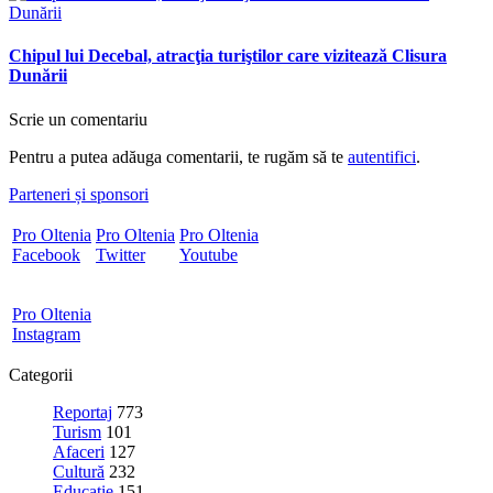
Chipul lui Decebal, atracţia turiştilor care vizitează Clisura
Dunării
Scrie un comentariu
Pentru a putea adăuga comentarii, te rugăm să te
autentifici
.
Parteneri și sponsori
Pro Oltenia
Pro Oltenia
Pro Oltenia
Facebook
Twitter
Youtube
Pro Oltenia
Instagram
Categorii
Reportaj
773
Turism
101
Afaceri
127
Cultură
232
Educație
151