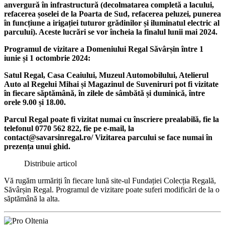
anvergură în infrastructură (decolmatarea completă a lacului,
refacerea șoselei de la Poarta de Sud, refacerea peluzei, punerea
în funcțiune a irigației tuturor grădinilor și iluminatul electric al
parcului). Aceste lucrări se vor încheia la finalul lunii mai 2024.
Programul de vizitare a Domeniului Regal Săvârșin între 1
iunie și 1 octombrie 2024:
Satul Regal, Casa Ceaiului, Muzeul Automobilului, Atelierul
Auto al Regelui Mihai și Magazinul de Suveniruri pot fi vizitate
în fiecare săptămână, în zilele de sâmbătă și duminică, între
orele 9.00 și 18.00.
Parcul Regal poate fi vizitat numai cu înscriere prealabilă, fie la
telefonul 0770 562 822, fie pe e-mail, la
contact@savarsinregal.ro/ Vizitarea parcului se face numai în
prezența unui ghid.
Distribuie articol
Vă rugăm urmăriți în fiecare lună site-ul Fundației Colecția Regală,
Săvârșin Regal. Programul de vizitare poate suferi modificări de la o
săptămână la alta.