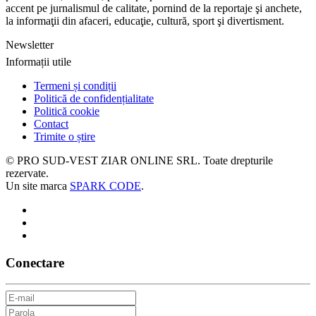
accent pe jurnalismul de calitate, pornind de la reportaje şi anchete,
la informaţii din afaceri, educaţie, cultură, sport şi divertisment.
Newsletter
Informații utile
Termeni și condiții
Politică de confidențialitate
Politică cookie
Contact
Trimite o știre
© PRO SUD-VEST ZIAR ONLINE SRL.
Toate drepturile
rezervate.
Un site marca
SPARK CODE
.
Conectare