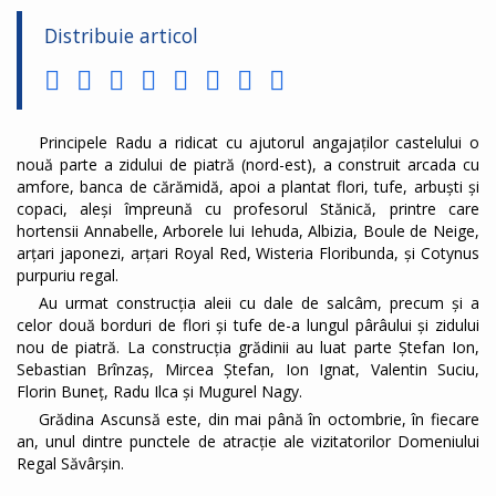
Distribuie articol
Principele Radu a ridicat cu ajutorul angajaților castelului o
nouă parte a zidului de piatră (nord-est), a construit arcada cu
amfore, banca de cărămidă, apoi a plantat flori, tufe, arbuști și
copaci, aleși împreună cu profesorul Stănică, printre care
hortensii Annabelle, Arborele lui Iehuda, Albizia, Boule de Neige,
arțari japonezi, arțari Royal Red, Wisteria Floribunda, și Cotynus
purpuriu regal.
Au urmat construcția aleii cu dale de salcâm, precum și a
celor două borduri de flori și tufe de-a lungul pârâului și zidului
nou de piatră. La construcția grădinii au luat parte Ștefan Ion,
Sebastian Brînzaș, Mircea Ștefan, Ion Ignat, Valentin Suciu,
Florin Buneț, Radu Ilca și Mugurel Nagy.
Grădina Ascunsă este, din mai până în octombrie, în fiecare
an, unul dintre punctele de atracție ale vizitatorilor Domeniului
Regal Săvârșin.