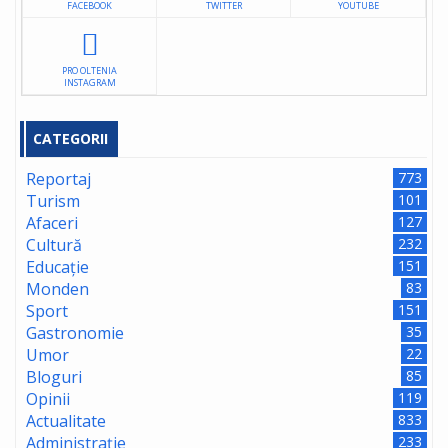
FACEBOOK
TWITTER
YOUTUBE
PRO OLTENIA
INSTAGRAM
CATEGORII
Reportaj
773
Turism
101
Afaceri
127
Cultură
232
Educație
151
Monden
83
Sport
151
Gastronomie
35
Umor
22
Bloguri
85
Opinii
119
Actualitate
833
Administrație
233