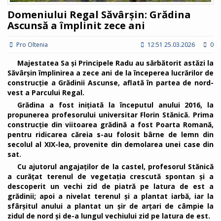
Domeniului Regal Săvârșin: Grădina
Ascunsă a împlinit zece ani
Pro Oltenia
12:51 25.03.2026
0
Majestatea Sa și Principele Radu au sărbătorit astăzi la
Săvârșin împlinirea a zece ani de la începerea lucrărilor de
construcție a Grădinii Ascunse, aflată în partea de nord-
vest a Parcului Regal.
Grădina a fost inițiată la începutul anului 2016, la
propunerea profesorului universitar Florin Stănică. Prima
construcție din viitoarea grădină a fost Poarta Romană,
pentru ridicarea căreia s-au folosit bârne de lemn din
secolul al XIX-lea, provenite din demolarea unei case din
sat.
Cu ajutorul angajaților de la castel, profesorul Stănică
a curățat terenul de vegetația crescută spontan și a
descoperit un vechi zid de piatră pe latura de est a
grădinii; apoi a nivelat terenul și a plantat iarbă, iar la
sfârșitul anului a plantat un șir de arțari de câmpie la
zidul de nord și de-a lungul vechiului zid pe latura de est.