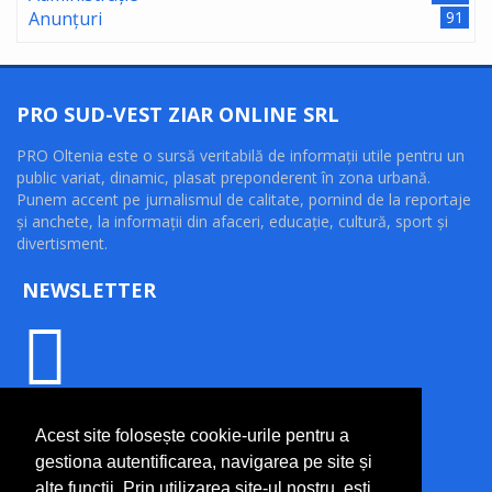
Anunțuri
91
PRO SUD-VEST ZIAR ONLINE SRL
PRO Oltenia este o sursă veritabilă de informaţii utile pentru un
public variat, dinamic, plasat preponderent în zona urbană.
Punem accent pe jurnalismul de calitate, pornind de la reportaje
şi anchete, la informaţii din afaceri, educaţie, cultură, sport şi
divertisment.
NEWSLETTER
INFORMAȚII UTILE
Acest site folosește cookie-urile pentru a
gestiona autentificarea, navigarea pe site și
Termeni și condiții
alte funcții. Prin utilizarea site-ul nostru, ești
Politică de confidențialitate