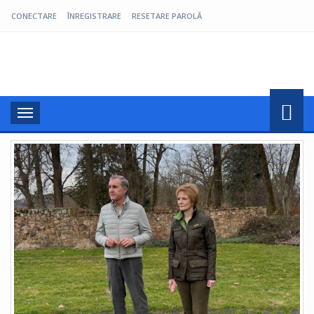
CONECTARE
ÎNREGISTRARE
RESETARE PAROLĂ
Pro Oltenia
Toggle
navigation