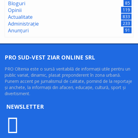
Bloguri
85
Opinii
119
Actualitate
833
Administrație
233
Anunțuri
91
PRO SUD-VEST ZIAR ONLINE SRL
PRO Oltenia este o sursă veritabilă de informaţii utile pentru un
public variat, dinamic, plasat preponderent în zona urbană.
Punem accent pe jurnalismul de calitate, pornind de la reportaje
şi anchete, la informaţii din afaceri, educaţie, cultură, sport şi
divertisment.
NEWSLETTER