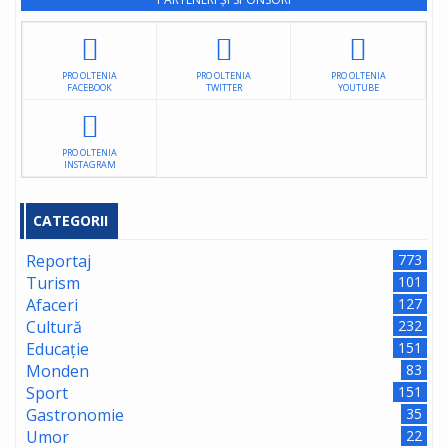
PRO OLTENIA
PRO OLTENIA
PRO OLTENIA
FACEBOOK
TWITTER
YOUTUBE
PRO OLTENIA
INSTAGRAM
CATEGORII
Reportaj
773
Turism
101
Afaceri
127
Cultură
232
Educație
151
Monden
83
Sport
151
Gastronomie
35
Umor
22