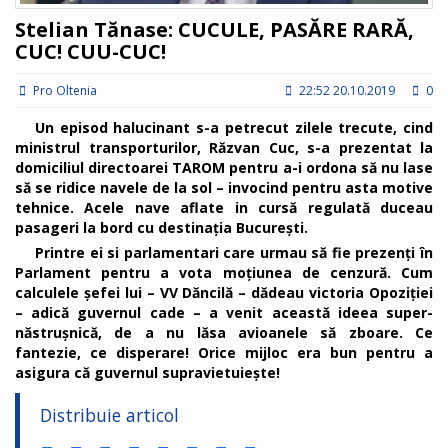
Stelian Tănase: CUCULE, PASĂRE RARĂ,
CUC! CUU-CUC!
Pro Oltenia
22:52 20.10.2019
0
Un episod halucinant s-a petrecut zilele trecute, cind
ministrul transporturilor, Răzvan Cuc, s-a prezentat la
domiciliul directoarei TAROM pentru a-i ordona să nu lase
să se ridice navele de la sol – invocind pentru asta motive
tehnice. Acele nave aflate in cursă regulată duceau
pasageri la bord cu destinația București.
Printre ei si parlamentari care urmau să fie prezenți în
Parlament pentru a vota moțiunea de cenzură. Cum
calculele șefei lui – VV Dăncilă – dădeau victoria Opoziției
– adică guvernul cade – a venit această ideea super-
năstrușnică, de a nu lăsa avioanele să zboare. Ce
fantezie, ce disperare! Orice mijloc era bun pentru a
asigura că guvernul supravietuiește!
Distribuie articol