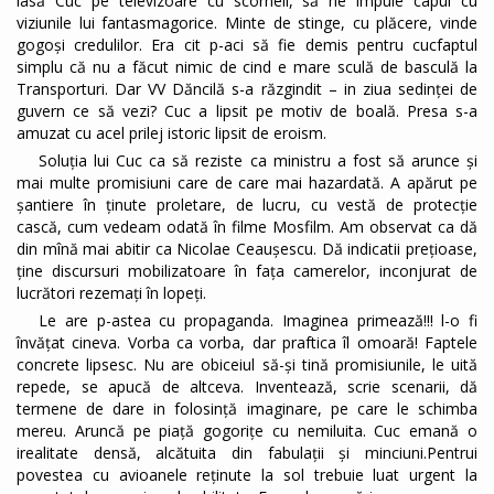
iasă Cuc pe televizoare cu scorneli, să ne împuie capul cu
viziunile lui fantasmagorice. Minte de stinge, cu plăcere, vinde
gogoși credulilor. Era cit p-aci să fie demis pentru cucfaptul
simplu că nu a făcut nimic de cind e mare sculă de basculă la
Transporturi. Dar VV Dăncilă s-a răzgindit – in ziua sedinței de
guvern ce să vezi? Cuc a lipsit pe motiv de boală. Presa s-a
amuzat cu acel prilej istoric lipsit de eroism.
Soluția lui Cuc ca să reziste ca ministru a fost să arunce și
mai multe promisiuni care de care mai hazardată. A apărut pe
șantiere în ținute proletare, de lucru, cu vestă de protecție
cască, cum vedeam odată în filme Mosfilm. Am observat ca dă
din mînă mai abitir ca Nicolae Ceaușescu. Dă indicatii prețioase,
ține discursuri mobilizatoare în fața camerelor, inconjurat de
lucrători rezemați în lopeți.
Le are p-astea cu propaganda. Imaginea primează!!! l-o fi
învățat cineva. Vorba ca vorba, dar praftica îl omoară! Faptele
concrete lipsesc. Nu are obiceiul să-și tină promisiunile, le uită
repede, se apucă de altceva. Inventează, scrie scenarii, dă
termene de dare in folosință imaginare, pe care le schimba
mereu. Aruncă pe piață gogorițe cu nemiluita. Cuc emană o
irealitate densă, alcătuita din fabulații și minciuni.Pentrui
povestea cu avioanele reținute la sol trebuie luat urgent la