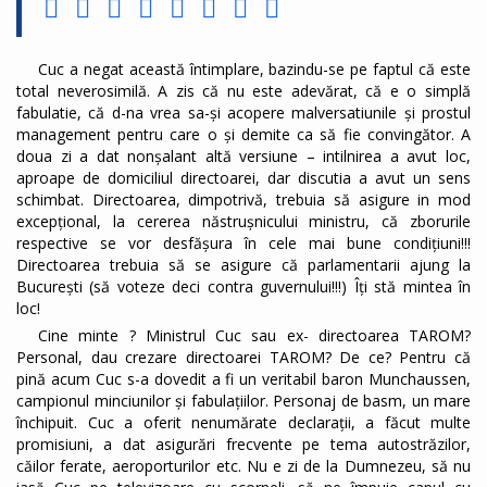
Cuc a negat această întimplare, bazindu-se pe faptul că este
total neverosimilă. A zis că nu este adevărat, că e o simplă
fabulatie, că d-na vrea sa-și acopere malversatiunile și prostul
management pentru care o și demite ca să fie convingător. A
doua zi a dat nonșalant altă versiune – intilnirea a avut loc,
aproape de domiciliul directoarei, dar discutia a avut un sens
schimbat. Directoarea, dimpotrivă, trebuia să asigure in mod
excepțional, la cererea năstrușnicului ministru, că zborurile
respective se vor desfășura în cele mai bune condițiuni!!!
Directoarea trebuia să se asigure că parlamentarii ajung la
București (să voteze deci contra guvernului!!!) Îți stă mintea în
loc!
Cine minte ? Ministrul Cuc sau ex- directoarea TAROM?
Personal, dau crezare directoarei TAROM? De ce? Pentru că
pină acum Cuc s-a dovedit a fi un veritabil baron Munchaussen,
campionul minciunilor și fabulațiilor. Personaj de basm, un mare
închipuit. Cuc a oferit nenumărate declarații, a făcut multe
promisiuni, a dat asigurări frecvente pe tema autostrăzilor,
căilor ferate, aeroporturilor etc. Nu e zi de la Dumnezeu, să nu