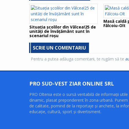
Masă caldă p
Fălcoiu-Olt
Situaţia şcolilor din Vâlcea!25 de
unităţi de învăţământ sunt în
scenariul roşu
SCRIE UN COMENTARIU
Pentru a putea adăuga comentarii, te rugăm să te
au
PRO SUD-VEST ZIAR ONLINE SRL
PRO Oltenia este o sursă veritabilă de informaţii utile 
dinamic, plasat preponderent în zona urbană. Punem 
de calitate, pornind de la reportaje şi anchete, la infor
educaţie, cultură, sport şi divertisment.