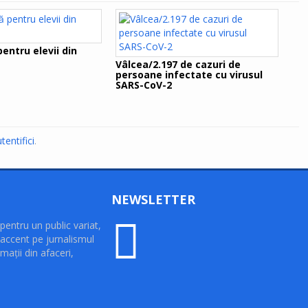
entru elevii din
Vâlcea/2.197 de cazuri de
persoane infectate cu virusul
SARS-CoV-2
tentifici
.
NEWSLETTER
pentru un public variat,
accent pe jurnalismul
maţii din afaceri,