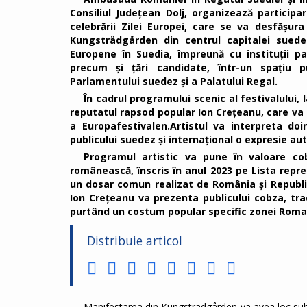
Consiliul Județean Dolj, organizează particip
celebrării Zilei Europei, care se va desfășura
Kungsträdgården din centrul capitalei suede
Europene în Suedia, împreună cu instituții p
precum și țări candidate, într-un spațiu p
Parlamentului suedez și a Palatului Regal.
În cadrul programului scenic al festivalului, 
reputatul rapsod popular Ion Crețeanu, care va s
a Europafestivalen.Artistul va interpreta do
publicului suedez și internațional o expresie a
Programul artistic va pune în valoare cob
românească, înscris în anul 2023 pe Lista repre
un dosar comun realizat de România și Republic
Ion Crețeanu va prezenta publicului cobza, tra
purtând un costum popular specific zonei Romana
Distribuie articol
Manifestarea din Kungsträdgården va avea loc sub f