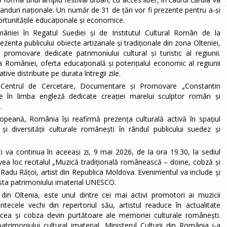
standuri naționale. Un număr de 31 de țări vor fi prezente pentru a-și
portunitățile educaționale și economice.
iei în Regatul Suediei și de Institutul Cultural Român de la
ezenta publicului obiecte artizanale și tradiționale din zona Olteniei,
promovare dedicate patrimoniului cultural și turistic al regiunii.
 a României, oferta educațională și potențialul economic al regiunii
tive distribuite pe durata întregii zile.
Centrul de Cercetare, Documentare și Promovare „Constantin
le în limba engleză dedicate creației marelui sculptor român și
.
opeană, România își reafirmă prezența culturală activă în spațiul
i și diversității culturale românești în rândul publicului suedez și
i va continua în aceeași zi, 9 mai 2026, de la ora 19.30, la sediul
vea loc recitalul „Muzică tradițională românească – doine, cobză și
Radu Rățoi, artist din Republica Moldova. Evenimentul va include și
ista patrimoniului imaterial UNESCO.
 din Oltenia, este unul dintre cei mai activi promotori ai muzicii
ntecele vechi din repertoriul său, artistul readuce în actualitate
 vocea și cobza devin purtătoare ale memoriei culturale românești.
trimoniului cultural imaterial, Ministerul Culturii din România i-a