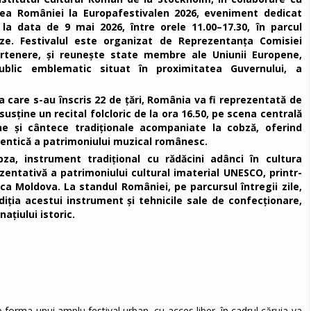
area României la Europafestivalen 2026, eveniment dedicat
 la data de 9 mai 2026, între orele 11.00–17.30, în parcul
ze. Festivalul este organizat de Reprezentanța Comisiei
artenere, și reunește state membre ale Uniunii Europene,
ublic emblematic situat în proximitatea Guvernului, a
la care s-au înscris 22 de țări, România va fi reprezentată de
usține un recital folcloric de la ora 16.50, pe scena centrală
ine și cântece tradiționale acompaniate la cobză, oferind
utentică a patrimoniului muzical românesc.
za, instrument tradițional cu rădăcini adânci în cultura
zentativă a patrimoniului cultural imaterial UNESCO, printr-
a Moldova. La standul României, pe parcursul întregii zile,
diția acestui instrument și tehnicile sale de confecționare,
țiului istoric.
orma unui amplu festival urban, cu acces liber, în cadrul căruia va