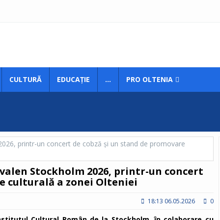
CULTURĂ
EDUCAȚIE
...
PRO OLTENIA
valen Stockholm 2026, printr-un concert
 culturală a zonei Olteniei
18:13 06.05.2026
0
stitutul Cultural Român de la Stockholm, în colaborare cu