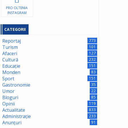
PRO OLTENIA
INSTAGRAM
CATEGORII
Reportaj
773
Turism
101
Afaceri
127
Cultură
232
Educație
151
Monden
83
Sport
151
Gastronomie
35
Umor
22
Bloguri
85
Opinii
119
Actualitate
833
Administrație
233
Anunțuri
91