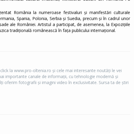
zentat România la numeroase festivaluri și manifestări culturale
 Germania, Spania, Polonia, Serbia și Suedia, precum și în cadrul unor
ade ale României. Artistul a participat, de asemenea, la Expozițiile
ica tradițională românească în fața publicului internațional.
 click la www.pro-oltenia.ro şi cele mai interesante noutăţi le vei
e mai importante canale de informaţii, cu tehnologie modernă şi
îţi oferim fotografii şi imagini video în exclusivitate. Sursa ta de ştiri