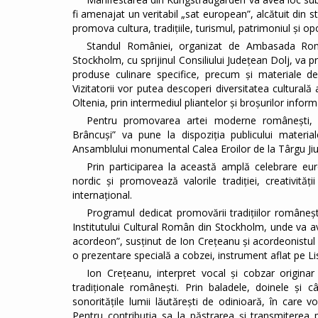
fi amenajat un veritabil „sat european”, alcătuit din 
promova cultura, tradițiile, turismul, patrimoniul și o
Standul României, organizat de Ambasada Român
Stockholm, cu sprijinul Consiliului Județean Dolj, va pr
produse culinare specifice, precum și materiale de 
Vizitatorii vor putea descoperi diversitatea culturală
Oltenia, prin intermediul pliantelor și broșurilor informa
Pentru promovarea artei moderne românești, 
Brâncuși” va pune la dispoziția publicului materia
Ansamblului monumental Calea Eroilor de la Târgu Jiu
Prin participarea la această amplă celebrare eur
nordic și promovează valorile tradiției, creativități
internațional.
Programul dedicat promovării tradițiilor româneșt
Institutului Cultural Român din Stockholm, unde va a
acordeon”, susținut de Ion Crețeanu și acordeonistul 
o prezentare specială a cobzei, instrument aflat pe L
Ion Crețeanu, interpret vocal și cobzar originar
tradiționale românești. Prin baladele, doinele și câ
sonoritățile lumii lăutărești de odinioară, în care
Pentru contribuția sa la păstrarea și transmiterea pa