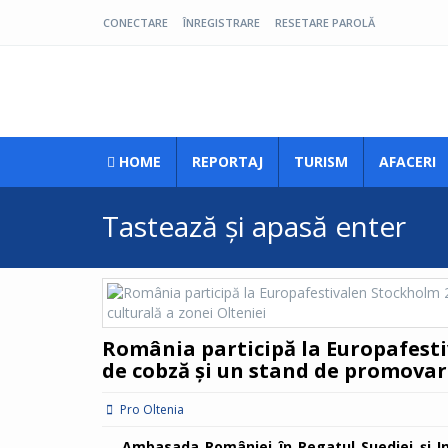
CONECTARE
ÎNREGISTRARE
RESETARE PAROLĂ
Pro Oltenia
HOME
REPORTAJ
TURISM
AFACERI
România participă la Europafesti
de cobză și un stand de promovare
Pro Oltenia
Ambasada României în Regatul Suediei și In