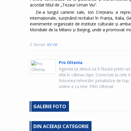
acordat titlul de „Tezaur Uman Viu”.
De-a lungul carierei sale, Ion Crețeanu a repre
internaționale, susținând recitaluri în Franța, Italia,
evenimente organizate de institute culturale și ambas
Mondiale de la Milano și Beijing, unde a promovat muz
Sursa:
icr.ro
Pro Oltenia
Agenda ta zilnică va fi făcută printr-un
afla în câteva clipe. Conectaţi la cel
folosirea tehnicilor jurnalistice de top, 
online e cu tine: PRO Oltenia!
GALERIE FOTO
DIN ACEEAȘI CATEGORIE