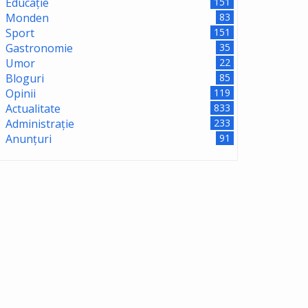
Educație
151
Monden
83
Sport
151
Gastronomie
35
Umor
22
Bloguri
85
Opinii
119
Actualitate
833
Administrație
233
Anunțuri
91