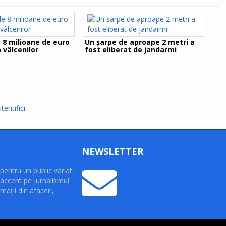
e 8 milioane de euro
Un șarpe de aproape 2 metri a
 vâlcenilor
fost eliberat de jandarmi
tentifici
.
NEWSLETTER
pentru un public variat,
accent pe jurnalismul
maţii din afaceri,