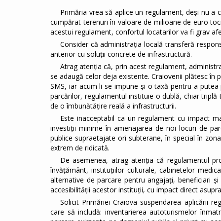
Primăria vrea să aplice un regulament, deși nu a crea
cumpărat terenuri în valoare de milioane de euro toc
acestui regulament, confortul locatarilor va fi grav afe
Consider că administrația locală transferă respons
anterior cu soluții concrete de infrastructură.
Atrag atenția că, prin acest regulament, administr
se adaugă celor deja existente. Craiovenii plătesc în p
SMS, iar acum li se impune și o taxă pentru a putea p
parcărilor, regulamentul instituie o dublă, chiar tripl
de o îmbunătățire reală a infrastructurii.
Este inacceptabil ca un regulament cu impact maj
investiții minime în amenajarea de noi locuri de par
publice supraetajate ori subterane, în special în zona
extrem de ridicată.
De asemenea, atrag atenția că regulamentul propu
învățământ, instituțiilor culturale, cabinetelor medica
alternative de parcare pentru angajați, beneficiari și
accesibilității acestor instituții, cu impact direct asupra 
Solicit Primăriei Craiova suspendarea aplicării r
care să includă: inventarierea autoturismelor înmatric