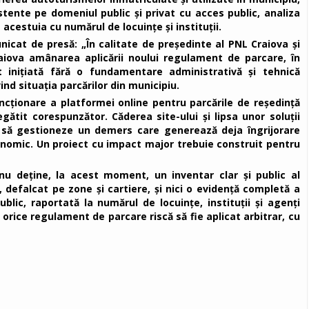
stente pe domeniul public și privat cu acces public, analiza
acestuia cu numărul de locuințe și instituții.
nicat de presă: „În calitate de președinte al PNL Craiova și
 Craiova amânarea aplicării noului regulament de parcare, în
 inițiată fără o fundamentare administrativă și tehnică
nd situația parcărilor din municipiu.
ncționare a platformei online pentru parcările de reședință
gătit corespunzător. Căderea site-ului și lipsa unor soluții
ă să gestioneze un demers care generează deja îngrijorare
economic. Un proiect cu impact major trebuie construit pentru
nu deține, la acest moment, un inventar clar și public al
 defalcat pe zone și cartiere, și nici o evidență completă a
blic, raportată la numărul de locuințe, instituții și agenți
 orice regulament de parcare riscă să fie aplicat arbitrar, cu