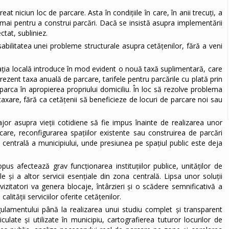
t niciun loc de parcare. Asta în condițiile în care, în anii trecuți, a
mai pentru a construi parcări. Dacă se insistă asupra implementării
ctat, subliniez.
abilitatea unei probleme structurale asupra cetățenilor, fără a veni
ația locală introduce în mod evident o nouă taxă suplimentară, care
rezent taxa anuală de parcare, tarifele pentru parcările cu plată prin
arca în apropierea propriului domiciliu. În loc să rezolve problema
ă taxare, fără ca cetățenii să beneficieze de locuri de parcare noi sau
or asupra vieții cotidiene să fie impus înainte de realizarea unor
care, reconfigurarea spațiilor existente sau construirea de parcări
 centrală a municipiului, unde presiunea pe spațiul public este deja
s afectează grav funcționarea instituțiilor publice, unităților de
le și a altor servicii esențiale din zona centrală. Lipsa unor soluții
 vizitatori va genera blocaje, întârzieri și o scădere semnificativă a
calității serviciilor oferite cetățenilor.
egulamentului până la realizarea unui studiu complet și transparent
ulate și utilizate în municipiu, cartografierea tuturor locurilor de