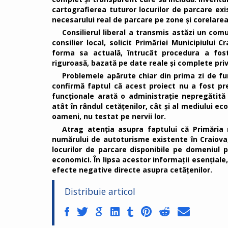
cartografierea tuturor locurilor de parcare exi
necesarului real de parcare pe zone și corelarea 
Consilierul liberal a transmis astăzi un comu
consilier local, solicit Primăriei Municipiului
forma sa actuală, întrucât procedura a fost
riguroasă, bazată pe date reale și complete privi
Problemele apărute chiar din prima zi de fu
confirmă faptul că acest proiect nu a fost pre
funcționale arată o administrație nepregătit
atât în rândul cetățenilor, cât și al mediului 
oameni, nu testat pe nervii lor.
Atrag atenția asupra faptului că Primăria 
numărului de autoturisme existente în Craiova,
locurilor de parcare disponibile pe domeniul pu
economici. În lipsa acestor informații esențiale,
efecte negative directe asupra cetățenilor.
Distribuie articol