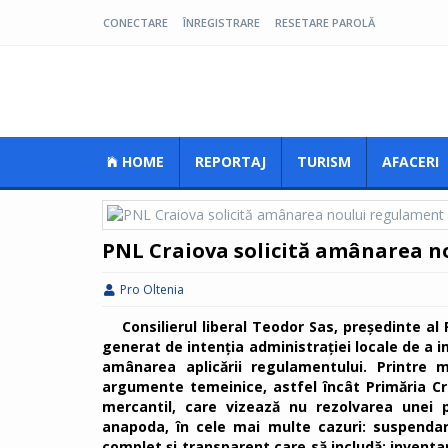
CONECTARE
ÎNREGISTRARE
RESETARE PAROLĂ
Pro Oltenia
HOME
REPORTAJ
TURISM
AFACERI
PNL Craiova solicită amânarea n
Pro Oltenia
Consilierul liberal Teodor Sas, președinte al
generat de intenția administrației locale de a
amânarea aplicării regulamentului. Printre
argumente temeinice, astfel încât Primăria Cra
mercantil, care vizează nu rezolvarea unei
anapoda, în cele mai multe cazuri: suspendare
complet și transparent care să includă: inventar