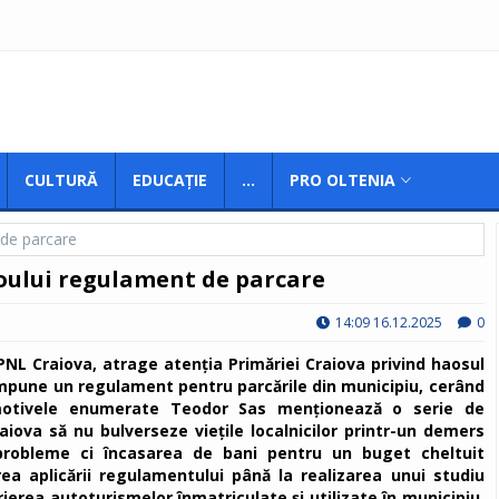
CULTURĂ
EDUCAȚIE
...
PRO OLTENIA
oului regulament de parcare
14:09 16.12.2025
0
 PNL Craiova, atrage atenția Primăriei Craiova privind haosul
 impune un regulament pentru parcările din municipiu, cerând
 motivele enumerate Teodor Sas menționează o serie de
iova să nu bulverseze viețile localnicilor printr-un demers
 probleme ci încasarea de bani pentru un buget cheltuit
a aplicării regulamentului până la realizarea unui studiu
ierea autoturismelor înmatriculate și utilizate în municipiu,