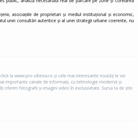
es public, analiza necesarului real de parcare pe zone și corelarea
țenii, asociațiile de proprietari și mediul instituțional și economic,
tatul unei consultări autentice și al unei strategii urbane coerente, nu
 click la www.pro-oltenia.ro şi cele mai interesante noutăţi le vei
e mai importante canale de informaţii, cu tehnologie modernă şi
îţi oferim fotografii şi imagini video în exclusivitate. Sursa ta de ştiri