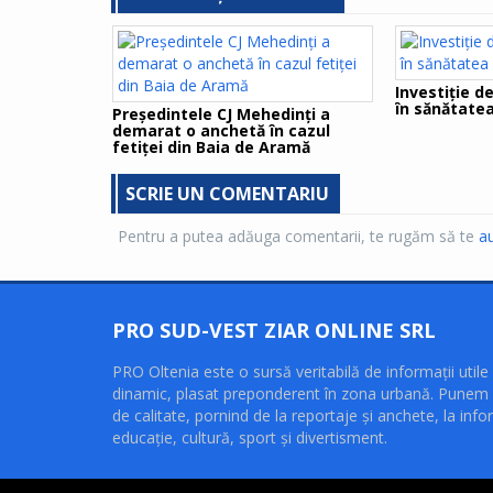
Investiţie d
în sănătatea
Preşedintele CJ Mehedinţi a
demarat o anchetă în cazul
fetiţei din Baia de Aramă
SCRIE UN COMENTARIU
Pentru a putea adăuga comentarii, te rugăm să te
au
PRO SUD-VEST ZIAR ONLINE SRL
PRO Oltenia este o sursă veritabilă de informaţii utile 
dinamic, plasat preponderent în zona urbană. Punem 
de calitate, pornind de la reportaje şi anchete, la infor
educaţie, cultură, sport şi divertisment.