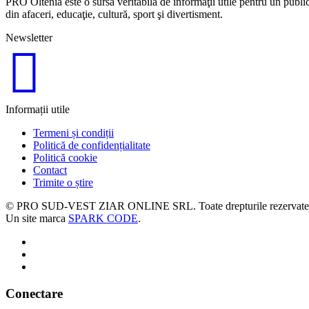
PRO Oltenia este o sursă veritabilă de informaţii utile pentru un publi
din afaceri, educaţie, cultură, sport şi divertisment.
Newsletter
Informații utile
Termeni și condiții
Politică de confidențialitate
Politică cookie
Contact
Trimite o știre
© PRO SUD-VEST ZIAR ONLINE SRL.
Toate drepturile rezervate
Un site marca
SPARK CODE
.
Conectare