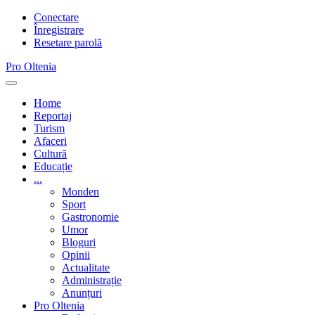
Conectare
Înregistrare
Resetare parolă
Pro Oltenia
Toggle
navigation
Home
Reportaj
Turism
Afaceri
Cultură
Educație
...
Monden
Sport
Gastronomie
Umor
Bloguri
Opinii
Actualitate
Administrație
Anunțuri
Pro Oltenia