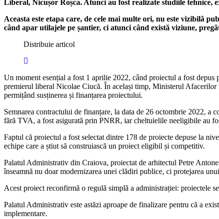
Liberal, Nicușor Roșca. Atunci au fost realizate studiile tehnice, 
Aceasta este etapa care, de cele mai multe ori, nu este vizibilă pu
când apar utilajele pe șantier, ci atunci când există viziune, pregă
Distribuie articol
Un moment esențial a fost 1 aprilie 2022, când proiectul a fost depus
premierul liberal Nicolae Ciucă. În același timp, Ministerul Afacerilor 
permițând susținerea și finanțarea proiectului.
Semnarea contractului de finanțare, la data de 26 octombrie 2022, a conf
fără TVA, a fost asigurată prin PNRR, iar cheltuielile neeligibile au f
Faptul că proiectul a fost selectat dintre 178 de proiecte depuse la nivel
echipe care a știut să construiască un proiect eligibil și competitiv.
Palatul Administrativ din Craiova, proiectat de arhitectul Petre Antones
înseamnă nu doar modernizarea unei clădiri publice, ci protejarea unui 
Acest proiect reconfirmă o regulă simplă a administrației: proiectele se
Palatul Administrativ este astăzi aproape de finalizare pentru că a exista
implementare.