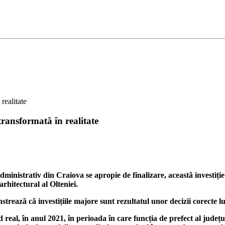
transformată în realitate
ministrativ din Craiova se apropie de finalizare, această investiți
rhitectural al Olteniei.
strează că investițiile majore sunt rezultatul unor decizii corecte l
d real, în anul 2021, în perioada în care funcția de prefect al jude