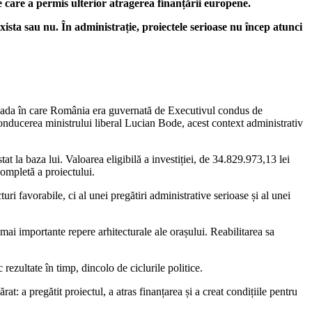
ie care a permis ulterior atragerea finanțării europene.
xista sau nu. În administrație, proiectele serioase nu încep atunci
rioada în care România era guvernată de Executivul condus de
 conducerea ministrului liberal Lucian Bode, acest context administrativ
t la baza lui. Valoarea eligibilă a investiției, de 34.829.973,13 lei
completă a proiectului.
uri favorabile, ci al unei pregătiri administrative serioase și al unei
mai importante repere arhitecturale ale orașului. Reabilitarea sa
rezultate în timp, dincolo de ciclurile politice.
at: a pregătit proiectul, a atras finanțarea și a creat condițiile pentru