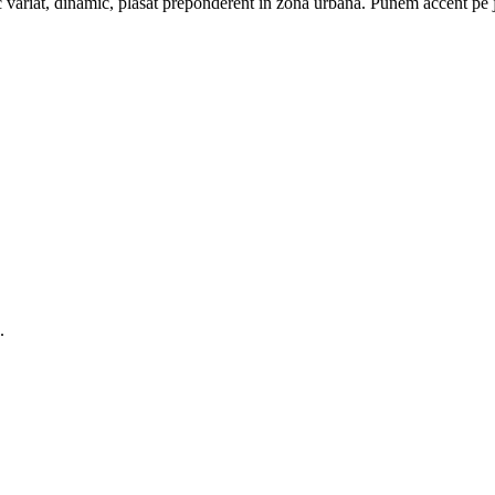
c variat, dinamic, plasat preponderent în zona urbană. Punem accent pe ju
.