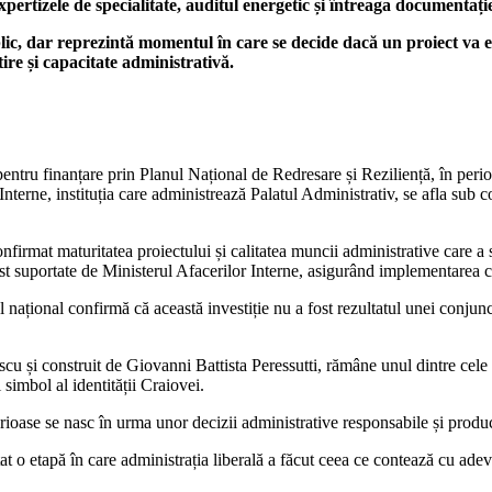
expertizele de specialitate, auditul energetic și întreaga documentaț
blic, dar reprezintă momentul în care se decide dacă un proiect va e
tire și capacitate administrativă.
 pentru finanțare prin Planul Național de Redresare și Reziliență, în pe
Interne, instituția care administrează Palatul Administrativ, se afla sub
irmat maturitatea proiectului și calitatea muncii administrative care a sta
ost suportate de Ministerul Afacerilor Interne, asigurând implementarea 
 național confirmă că această investiție nu a fost rezultatul unei conjunct
cu și construit de Giovanni Battista Peressutti, rămâne unul dintre cele 
simbol al identității Craiovei.
rioase se nasc în urma unor decizii administrative responsabile și produc 
t o etapă în care administrația liberală a făcut ceea ce contează cu adevăr