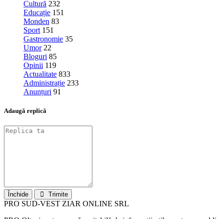
Cultură
232
Educație
151
Monden
83
Sport
151
Gastronomie
35
Umor
22
Bloguri
85
Opinii
119
Actualitate
833
Administrație
233
Anunțuri
91
Adaugă replică
Închide
Trimite
PRO SUD-VEST ZIAR ONLINE SRL