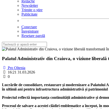
Redacție
Newsletter
Trimite o știre
Publicitate
Conectare
Înregistrare
Resetare parolă
Palatul Administrativ din Craiova, o viziune liberală 
Pro Oltenia
16:21 31.03.2026
0
Lucrările de consolidare, restaurare și modernizare a Palatului Ad
în ultimii ani pentru infrastructura administrativă și patrimoniul a
Proiectul reflectă importanța continuității administrative și demon
Procesul de salvare a acestei clădiri emblematice a început, în mo