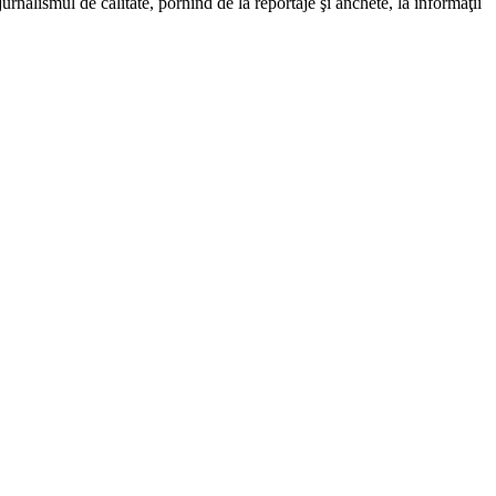
rnalismul de calitate, pornind de la reportaje şi anchete, la informaţii