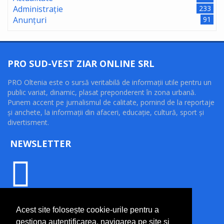
Administrație
233
Anunțuri
91
PRO SUD-VEST ZIAR ONLINE SRL
PRO Oltenia este o sursă veritabilă de informaţii utile pentru un
public variat, dinamic, plasat preponderent în zona urbană.
Punem accent pe jurnalismul de calitate, pornind de la reportaje
şi anchete, la informaţii din afaceri, educaţie, cultură, sport şi
divertisment.
NEWSLETTER
INFORMAȚII UTILE
Acest site folosește cookie-urile pentru a
gestiona autentificarea, navigarea pe site și
Termeni și condiții