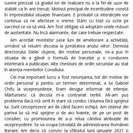
cuvine precizat că gradul lor de realizare nu e la fel de ușor de
stabilit ca în anii trecuți. Motivul principal de incertitudine constă
în imprevizibilul situației financiare. E probabil că interdicțiile vor
continua să ne afecteze o vreme. Stăm cu toții cu ochii pe
vaccinul ce va să vină. Am fost obligați să adoptăm unele măsuri
de austeritate. Nu încă alarmante, dar care trebuie respectate.
Am acordat revistelor șase luni de ameliorare a activității,
urmând să reluăm discuția la jumătatea anului viitor. Demisia
directorului Stelei clujene, din motive personale, ne-a pus în
situația de a gândi o formulă de tranziție și o conducere
interimară a publicației. Alte chestiuni de ordin secundar au stat
în atenția membrilor Consiliului.
Cel mai important lucru a fost renunțarea, tot din motive de
ordin personal și pentru un termen determinat, a lui Gabriel
Chifu la vicepreședinție. Eram desigur informat de intenție.
Mărturisesc că decizia m-a contrariat teribil. Mi-am pus
problema dacă mă simt în stare să conduc Uniunea fără sprijinul
lui. Sunt cincisprezece ani de când facem echipă. Am obținut din
partea lui să mă sprijine și de aici înainte, de pe un post de
consilier, cu promisiunea de a-și relua cândva atribuțiile de
vicepreședinte. Se va ocupa totodată de administrarea României
literare. Am decis să convoc la sfârșitul lunii ianuarie 2021 o