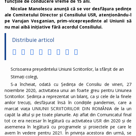
funcțiile de conducere vreme de 15 ani.
Nicolae Manolescu anunță că se vor desfășura ședințe
ale Comitetului Director și Consiliului USR, atenționându-l
pe Varujan Vosganian, prim-vicepreședinte al Uniunii să
nu mai aibă inițiative fără acordul Consiliului.
Distribuie articol
Scrisoarea președintelui Uniunii Scriitorilor, la sfârșit de an
Stimați colegi,
S-a încheiat, odată cu Ședința de Consiliu de vineri, 27
noiembrie 2020, activitatea unui an foarte greu pentru Uniunea
Scriitorilor. Ședința a reprezentat un bilanț, ca și cele de la finele
anilor trecuți, desfășurat însă în condițiile pandemiei, care a
marcat viața UNIUNII SCRIITORILOR DIN ROMÂNIA de la un
capăt la altul și pe toate planurile. Ați aflat din Comunicatul final
tot ce era necesar în legătură cu activitatea USR din 2020 și de
asemenea în legătură cu programele și proiectele pe care le
avem în vedere pentru 2021. În privința acestora din urmă, se