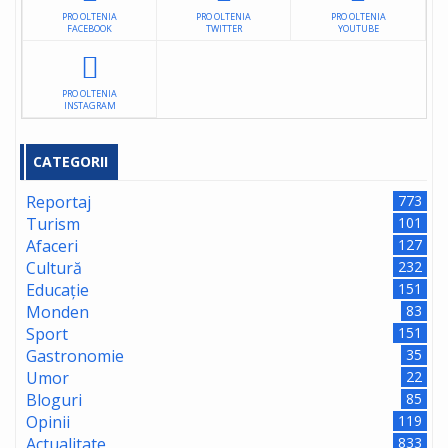
PRO OLTENIA
PRO OLTENIA
PRO OLTENIA
FACEBOOK
TWITTER
YOUTUBE
PRO OLTENIA
INSTAGRAM
CATEGORII
Reportaj
773
Turism
101
Afaceri
127
Cultură
232
Educație
151
Monden
83
Sport
151
Gastronomie
35
Umor
22
Bloguri
85
Opinii
119
Actualitate
833