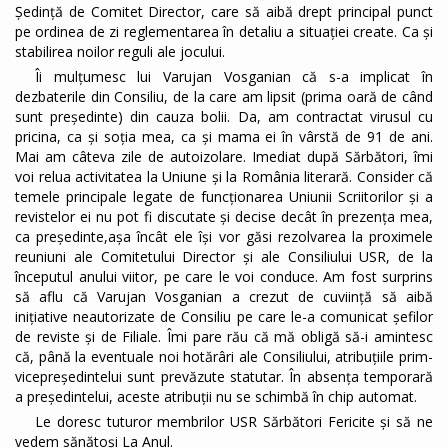
Ședință de Comitet Director, care să aibă drept principal punct
pe ordinea de zi reglementarea în detaliu a situației create. Ca și
stabilirea noilor reguli ale jocului.
Îi mulțumesc lui Varujan Vosganian că s-a implicat în
dezbaterile din Consiliu, de la care am lipsit (prima oară de când
sunt președinte) din cauza bolii. Da, am contractat virusul cu
pricina, ca și soția mea, ca și mama ei în vârstă de 91 de ani.
Mai am câteva zile de autoizolare. Imediat după Sărbători, îmi
voi relua activitatea la Uniune și la România literară. Consider că
temele principale legate de funcționarea Uniunii Scriitorilor și a
revistelor ei nu pot fi discutate și decise decât în prezența mea,
ca președinte,așa încât ele își vor găsi rezolvarea la proximele
reuniuni ale Comitetului Director și ale Consiliului USR, de la
începutul anului viitor, pe care le voi conduce. Am fost surprins
să aflu că Varujan Vosganian a crezut de cuviință să aibă
inițiative neautorizate de Consiliu pe care le-a comunicat șefilor
de reviste și de Filiale. Îmi pare rău că mă obligă să-i amintesc
că, până la eventuale noi hotărâri ale Consiliului, atribuțiile prim-
vicepreședintelui sunt prevăzute statutar. În absența temporară
a președintelui, aceste atribuții nu se schimbă în chip automat.
Le doresc tuturor membrilor USR Sărbători Fericite și să ne
vedem sănătoși La Anul.