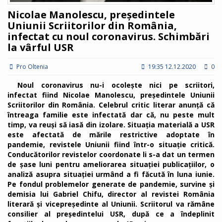
Nicolae Manolescu, președintele
Uniunii Scriitorilor din România,
infectat cu noul coronavirus. Schimbări
la vârful USR
Pro Oltenia
19:35 12.12.2020
0
Noul coronavirus nu-i ocolește nici pe scriitori,
infectat fiind Nicolae Manolescu, președintele Uniunii
Scriitorilor din România. Celebrul critic literar anunță că
întreaga familie este infectată dar că, nu peste mult
timp, va reuși să iasă din izolare. Situația materială a USR
este afectată de mările restrictive adoptate în
pandemie, revistele Uniunii fiind într-o situație critică.
Conducătorilor revistelor coordonate li s-a dat un termen
de șase luni pentru ameliorarea situației publicațiilor, o
analiză asupra situației urmând a fi făcută în luna iunie.
Pe fondul problemelor generate de pandemie, survine și
demisia lui Gabriel Chifu, director al revistei România
literară și vicepreședinte al Uniunii. Scriitorul va rămâne
consilier al președintelui USR, după ce a îndeplinit