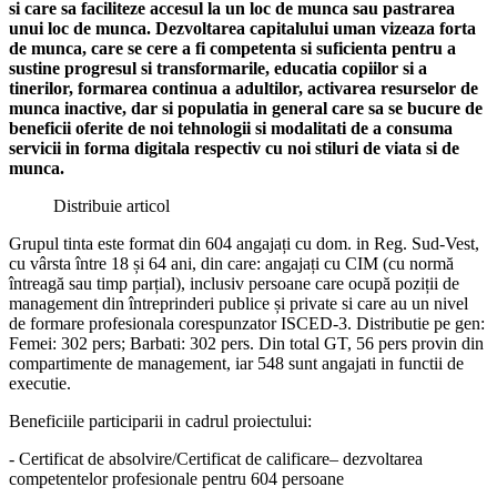
si care sa faciliteze accesul la un loc de munca sau pastrarea
unui loc de munca. Dezvoltarea capitalului uman vizeaza forta
de munca, care se cere a fi competenta si suficienta pentru a
sustine progresul si transformarile, educatia copiilor si a
tinerilor, formarea continua a adultilor, activarea resurselor de
munca inactive, dar si populatia in general care sa se bucure de
beneficii oferite de noi tehnologii si modalitati de a consuma
servicii in forma digitala respectiv cu noi stiluri de viata si de
munca.
Distribuie articol
Grupul tinta este format din 604 angajați cu dom. in Reg. Sud-Vest,
cu vârsta între 18 și 64 ani, din care: angajați cu CIM (cu normă
întreagă sau timp parțial), inclusiv persoane care ocupă poziții de
management din întreprinderi publice și private si care au un nivel
de formare profesionala corespunzator ISCED-3. Distributie pe gen:
Femei: 302 pers; Barbati: 302 pers. Din total GT, 56 pers provin din
compartimente de management, iar 548 sunt angajati in functii de
executie.
Beneficiile participarii in cadrul proiectului:
- Certificat de absolvire/Certificat de calificare– dezvoltarea
competentelor profesionale pentru 604 persoane