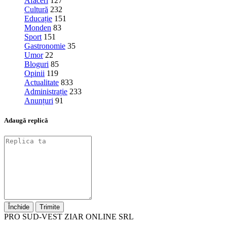
Afaceri
127
Cultură
232
Educație
151
Monden
83
Sport
151
Gastronomie
35
Umor
22
Bloguri
85
Opinii
119
Actualitate
833
Administrație
233
Anunțuri
91
Adaugă replică
Închide
Trimite
PRO SUD-VEST ZIAR ONLINE SRL