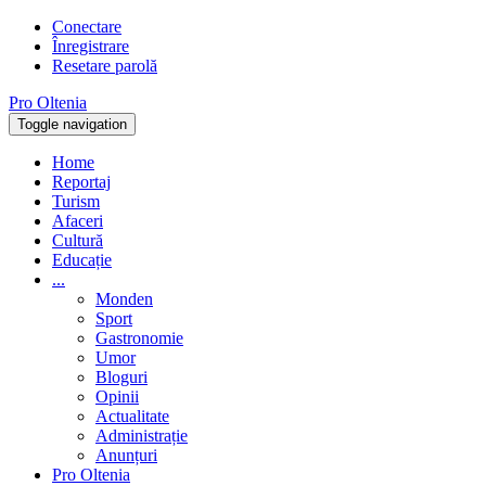
Conectare
Înregistrare
Resetare parolă
Pro Oltenia
Toggle navigation
Home
Reportaj
Turism
Afaceri
Cultură
Educație
...
Monden
Sport
Gastronomie
Umor
Bloguri
Opinii
Actualitate
Administrație
Anunțuri
Pro Oltenia