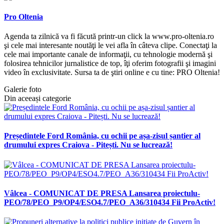
Pro Oltenia
Agenda ta zilnică va fi făcută printr-un click la www.pro-oltenia.ro
şi cele mai interesante noutăţi le vei afla în câteva clipe. Conectaţi la
cele mai importante canale de informaţii, cu tehnologie modernă şi
folosirea tehnicilor jurnalistice de top, îţi oferim fotografii şi imagini
video în exclusivitate. Sursa ta de ştiri online e cu tine: PRO Oltenia!
Galerie foto
Din aceeași categorie
Președintele Ford România, cu ochii pe așa-zisul șantier al
drumului expres Craiova - Pitești. Nu se lucrează!
Vâlcea - COMUNICAT DE PRESA Lansarea proiectulu-
PEO/78/PEO_P9/OP4/ESO4.7/PEO_A36/310434 Fii ProActiv!