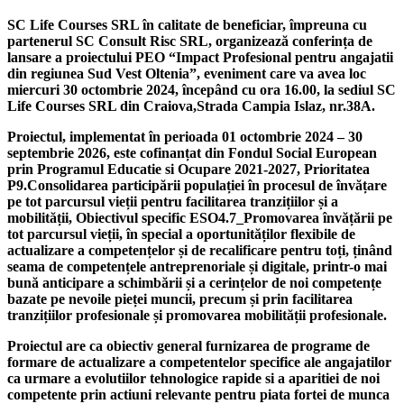
SC Life Courses SRL în calitate de beneficiar, împreuna cu
partenerul SC Consult Risc SRL, organizează conferința de
lansare a proiectului PEO “Impact Profesional pentru angajatii
din regiunea Sud Vest Oltenia”, eveniment care va avea loc
miercuri 30 octombrie 2024, începând cu ora 16.00, la sediul SC
Life Courses SRL din Craiova,Strada Campia Islaz, nr.38A.
Proiectul, implementat în perioada 01 octombrie 2024 – 30
septembrie 2026, este cofinanțat din Fondul Social European
prin Programul Educatie si Ocupare 2021-2027, Prioritatea
P9.Consolidarea participării populației în procesul de învățare
pe tot parcursul vieții pentru facilitarea tranzițiilor și a
mobilității, Obiectivul specific ESO4.7_Promovarea învățării pe
tot parcursul vieții, în special a oportunităților flexibile de
actualizare a competențelor și de recalificare pentru toți, ținând
seama de competențele antreprenoriale și digitale, printr-o mai
bună anticipare a schimbării și a cerințelor de noi competențe
bazate pe nevoile pieței muncii, precum și prin facilitarea
tranzițiilor profesionale și promovarea mobilității profesionale.
Proiectul are ca obiectiv general furnizarea de programe de
formare de actualizare a competentelor specifice ale angajatilor
ca urmare a evolutiilor tehnologice rapide si a aparitiei de noi
competente prin actiuni relevante pentru piata fortei de munca