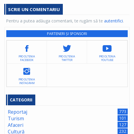
SCRIE UN COMENTARIU
Pentru a putea adăuga comentarii, te rugăm să te
autentifici
.
PARTENERI ȘI SPONSORI
PRO OLTENIA
PRO OLTENIA
PRO OLTENIA
FACEBOOK
TWITTER
YOUTUBE
PRO OLTENIA
INSTAGRAM
CATEGORII
Reportaj
773
Turism
101
Afaceri
127
Cultură
232