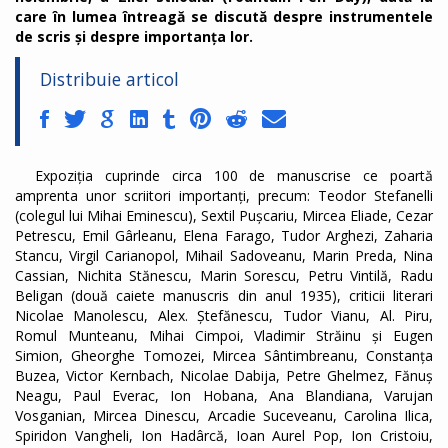
care în lumea întreagă se discută despre instrumentele
de scris și despre importanța lor.
Distribuie articol
Expoziția cuprinde circa 100 de manuscrise ce poartă
amprenta unor scriitori importanți, precum: Teodor Stefanelli
(colegul lui Mihai Eminescu), Sextil Pușcariu, Mircea Eliade, Cezar
Petrescu, Emil Gârleanu, Elena Farago, Tudor Arghezi, Zaharia
Stancu, Virgil Carianopol, Mihail Sadoveanu, Marin Preda, Nina
Cassian, Nichita Stănescu, Marin Sorescu, Petru Vintilă, Radu
Beligan (două caiete manuscris din anul 1935), criticii literari
Nicolae Manolescu, Alex. Ștefănescu, Tudor Vianu, Al. Piru,
Romul Munteanu, Mihai Cimpoi, Vladimir Străinu și Eugen
Simion, Gheorghe Tomozei, Mircea Sântimbreanu, Constanța
Buzea, Victor Kernbach, Nicolae Dabija, Petre Ghelmez, Fănuș
Neagu, Paul Everac, Ion Hobana, Ana Blandiana, Varujan
Vosganian, Mircea Dinescu, Arcadie Suceveanu, Carolina Ilica,
Spiridon Vangheli, Ion Hadârcă, Ioan Aurel Pop, Ion Cristoiu,