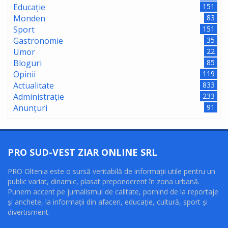
Educație
151
Monden
83
Sport
151
Gastronomie
35
Umor
22
Bloguri
85
Opinii
119
Actualitate
833
Administrație
233
Anunțuri
91
PRO SUD-VEST ZIAR ONLINE SRL
PRO Oltenia este o sursă veritabilă de informaţii utile pentru un
public variat, dinamic, plasat preponderent în zona urbană.
Punem accent pe jurnalismul de calitate, pornind de la reportaje
şi anchete, la informaţii din afaceri, educaţie, cultură, sport şi
divertisment.