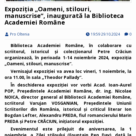
Expoziția „Oameni, stilouri,
manuscrise”, inaugurată la Biblioteca
Academiei Române
Pro Oltenia
19:59 29.10.2024
0
Biblioteca Academiei Române, în colaborare cu
scriitorul, istoricul și colecționarul Petre Crăciun
organizează, în perioada 1-14 noiembrie 2024, expoziția
„Oameni, stilouri, manuscrise”.
Vernisajul expoziției va avea loc vineri, 1 noiembrie, la
ora 11.00, în sala „Theodor Pallady”.
În deschiderea expoziției vor vorbi Acad. Ioan-Aurel
POP, Președintele Academiei Române, dr. ing. Nicolae
NOICA, director general al Bibliotecii Academiei Române,
scriitorul Varujan VOSGANIAN, Președintele Uniunii
Scriitorilor din România, istoricul și criticul literar Ion
Bogdan Lefter, Alexandru PREDA, fiul romancierului Marin
PREDA și Petre CRĂCIUN, inițiatorul expoziției.
Evenimentul este prilejuit de aniversarea, la 1
noiembrie, a Zilei stiloului (Fountain Pen Day), dată la