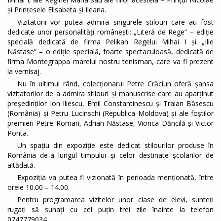
și Prințesele Elisabeta și Ileana.
Vizitatorii vor putea admira singurele stilouri care au fost
dedicate unor personalități românești: „Literă de Rege” – ediție
specială dedicată de firma Pelikan Regelui Mihai I și „Ilie
Năstase” – o ediție specială, foarte spectaculoasă, dedicată de
firma Montegrappa marelui nostru tenisman, care va fi prezent
la vernisaj.
Nu în ultimul rând, colecționarul Petre Crăciun oferă șansa
vizitatorilor de a admira stilouri și manuscrise care au aparținut
președinților Ion Iliescu, Emil Constantinescu și Traian Băsescu
(România) și Petru Lucinschi (Republica Moldova) și ale foștilor
premieri Petre Roman, Adrian Năstase, Viorica Dăncilă și Victor
Ponta.
Un spațiu din expoziție este dedicat stilourilor produse în
România de-a lungul timpului și celor destinate școlarilor de
altădată.
Expoziția va putea fi vizionată în perioada menționată, între
orele 10.00 – 14.00.
Pentru programarea vizitelor unor clase de elevi, sunteți
rugați să sunați cu cel puțin trei zile înainte la telefon
0747779034.