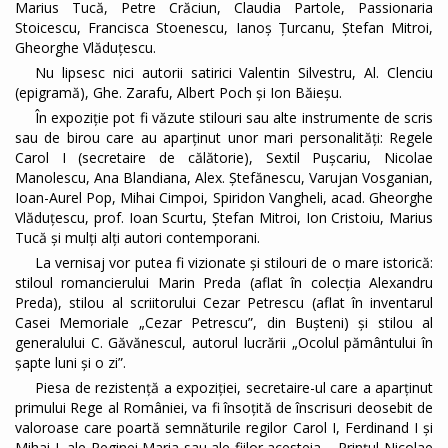
Marius Tucă, Petre Crăciun, Claudia Partole, Passionaria
Stoicescu, Francisca Stoenescu, Ianoș Țurcanu, Ștefan Mitroi,
Gheorghe Vlăduțescu.
Nu lipsesc nici autorii satirici Valentin Silvestru, Al. Clenciu
(epigramă), Ghe. Zarafu, Albert Poch și Ion Băieșu.
În expoziție pot fi văzute stilouri sau alte instrumente de scris
sau de birou care au aparținut unor mari personalități: Regele
Carol I (secretaire de călătorie), Sextil Pușcariu, Nicolae
Manolescu, Ana Blandiana, Alex. Ștefănescu, Varujan Vosganian,
Ioan-Aurel Pop, Mihai Cimpoi, Spiridon Vangheli, acad. Gheorghe
Vlăduțescu, prof. Ioan Scurtu, Ștefan Mitroi, Ion Cristoiu, Marius
Tucă și mulți alți autori contemporani.
La vernisaj vor putea fi vizionate și stilouri de o mare istorică:
stiloul romancierului Marin Preda (aflat în colecția Alexandru
Preda), stilou al scriitorului Cezar Petrescu (aflat în inventarul
Casei Memoriale „Cezar Petrescu”, din Bușteni) și stilou al
generalului C. Găvănescul, autorul lucrării „Ocolul pământului în
șapte luni și o zi”.
Piesa de rezistență a expoziției, secretaire-ul care a aparținut
primului Rege al României, va fi însoțită de înscrisuri deosebit de
valoroase care poartă semnăturile regilor Carol I, Ferdinand I și
Mihai I, ale Reginei Maria sau ale fiilor acesteia – Prințul Nicolae