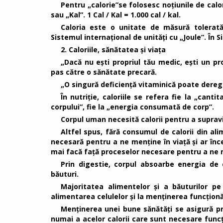
Pentru „calorie”se folosesc noțiunile de calor
sau „Kal”. 1 Cal / Kal = 1.000 cal / kal.
Caloria este o unitate de măsură tolerată
Sistemul internațional de unități cu „Joule”. În S
2. Caloriile, sănătatea și viața
„Dacă nu ești propriul tău medic, ești un pr
pas către o sănătate precară.
„O singură deficienţă vitaminică poate deregl
În nutriție, caloriile se refera fie la „can
corpului”, fie la „energia consumată de corp”.
Corpul uman necesită calorii pentru a supravi
Altfel spus, fără consumul de calorii din ali
necesară pentru a ne menține în viață și ar în
mai facă față proceselor necesare pentru a ne m
Prin digestie, corpul absoarbe energia de 
băuturi.
Majoritatea alimentelor și a băuturilor pe
alimentarea celulelor și la menținerea funcționă
Menținerea unei bune sănătăți se asigură p
numai a acelor calorii care sunt necesare funcți