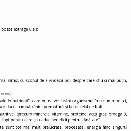
 poate extrage ulei);
i nimic, cu scopul de a vindeca boli despre care ştiu şi mai puţin,
immons)
oale în nutrienți”, care nu ne vor hrăni organismul în niciun mod, ci,
vor duce la îmbătrânire prematură și la tot felul de boli.
 nutritive” (precum minerale, vitamine, proteine, acizi grași omega 3,
”, fapt pentru care „nu aduc beneficii pentru sănătate”.
e sunt tot mai mult prelucrate, procesate, energia fiind singurul