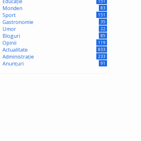
Educație
151
Monden
83
Sport
151
Gastronomie
35
Umor
22
Bloguri
85
Opinii
119
Actualitate
833
Administrație
233
Anunțuri
91