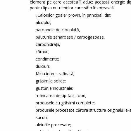
element pe care acestea îl aduc; această energie (lips
pentru lipsa nutrienţilor care să o însoțească.
„Caloriilor goale“ provin, în principal, din:
alcoolul;
batoanele de ciocolată,
băuturile zaharoase / carbogazoase,
carbohidrații,
cărnuri;
condimente;
dulciuri;
făina intens rafinată;
grăsimile solide;
gustările industriale;
mâncarea de tip fast-food;
produsele cu grăsimi complete;
produsele procesate cărora structura originală le-a 
sucuri;
uleiurile procesate;