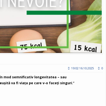
19:02 16.10.2025
0
în mod semnificativ longevitatea – sau
euşită va fi viaţa pe care v-o faceţi singuri.”