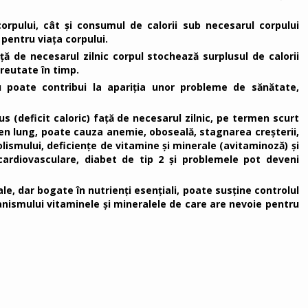
orpului, cât și consumul de calorii sub necesarul corpului
pentru viața corpului.
ță de necesarul zilnic corpul stochează surplusul de calorii
reutate în timp.
u poate contribui la apariția unor probleme de sănătate,
s (deficit caloric) față de necesarul zilnic, pe termen scurt
men lung, poate cauza anemie, oboseală, stagnarea creșterii,
lismului, deficiențe de vitamine și minerale (avitaminoză) și
cardiovasculare, diabet de tip 2 și problemele pot deveni
e, dar bogate în nutrienți esențiali, poate susține controlul
anismului vitaminele și mineralele de care are nevoie pentru