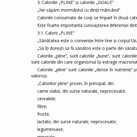
3. Caloriile „PLINE” și caloriile „GOALE”
„Ne săpăm mormântul cu dinţii mâncând”
Caloriile consumate de corp se împart în două categori
Este foarte importantă cunoașterea diferenței dintre 
3.1. Calorii „PLINE”
„Sănătatea este o convenţie între tine şi corpul tău
„Să îți dorești să fii sănătos este o parte din sănăt
Caloriile „pline”, sunt caloriile „bune”, sunt calor
sunt caloriile din care organismul își extrage macronut
Caloriile „pline” sunt caloriile „dense în nutrienți” 
valoroși.
„Caloriilor pline“ provin, în principal, din:
carne slabă, din surse naturale, neprocesată;
cerealele;
fibre;
fructe;
lactate, din surse naturale, neprocesate;
leguminoase;
minerale;