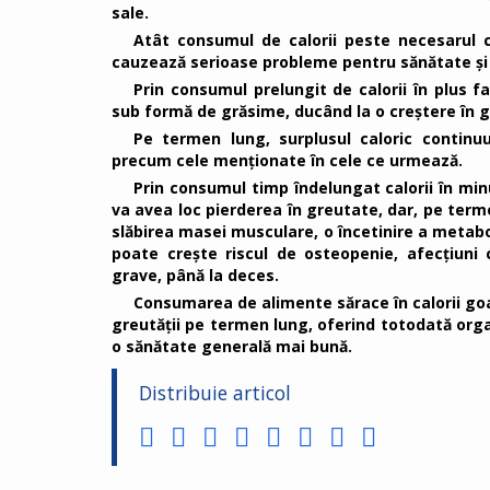
sale.
Atât consumul de calorii peste necesarul c
cauzează serioase probleme pentru sănătate și 
Prin consumul prelungit de calorii în plus fa
sub formă de grăsime, ducând la o creștere în g
Pe termen lung, surplusul caloric continu
precum cele menționate în cele ce urmează.
Prin consumul timp îndelungat calorii în minu
va avea loc pierderea în greutate, dar, pe ter
slăbirea masei musculare, o încetinire a metabo
poate crește riscul de osteopenie, afecțiuni 
grave, până la deces.
Consumarea de alimente sărace în calorii goal
greutății pe termen lung, oferind totodată org
o sănătate generală mai bună.
Distribuie articol