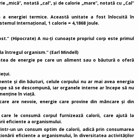
ie „mică”, notată „cal”, și de calorie „mare”, notată cu „Cal”
 a energiei termice. Această unitate a fost înlocuită în
istemul Internațional, 1 calorie = 4,1868 Joule.
ost.” (Hipocrate) A nu-ți cunoaște propriul corp este primul
a întregul organism.” (Earl Mindell)
titatea de energie pe care un aliment sau o băutură o oferă
ețui.
mente și din băuturi, celule corpului nu ar mai avea energia
cepe să se descompună, iar organele interne ar începe să nu
enține în viață.
care are nevoie, energie care provine din mâncare și din
 care le consumă corpul furnizează calorii, care ajută la
rii eficiente a organismului.
rintr-un un consum optim de calorii, adică prin consumarea
onării eficiente a organismului, în diversitatea activităților