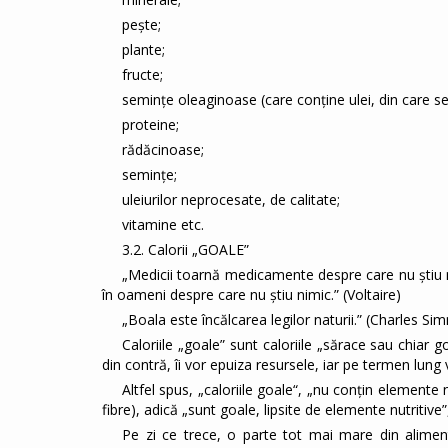
pește;
plante;
fructe;
semințe oleaginoase (care conține ulei, din care se
proteine;
rădăcinoase;
semințe;
uleiurilor neprocesate, de calitate;
vitamine etc.
3.2. Calorii „GOALE”
„Medicii toarnă medicamente despre care nu ştiu ma
în oameni despre care nu ştiu nimic.” (Voltaire)
„Boala este încălcarea legilor naturii.” (Charles S
Caloriile „goale” sunt caloriile „sărace sau chiar g
din contră, îi vor epuiza resursele, iar pe termen lung 
Altfel spus, „caloriile goale“, „nu conţin elemente
fibre), adică „sunt goale, lipsite de elemente nutritive
Pe zi ce trece, o parte tot mai mare din aliment