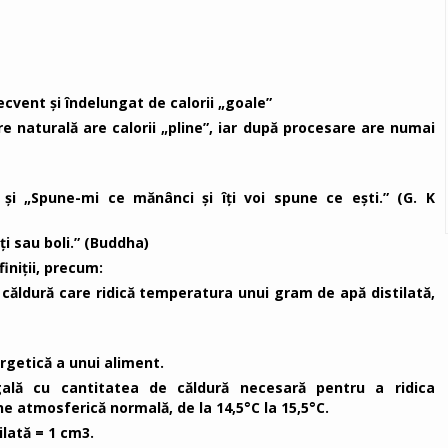
cvent și îndelungat de calorii „goale”
re naturală are calorii „pline”, iar după procesare are numai
i „Spune-mi ce mănânci și îți voi spune ce ești.” (G. K
ţi sau boli.” (Buddha)
iniții, precum:
căldură care ridică temperatura unui gram de apă distilată,
rgetică a unui aliment.
ală cu cantitatea de căldură necesară pentru a ridica
e atmosferică normală, de la 14,5°C la 15,5°C.
ilată = 1 cm3.