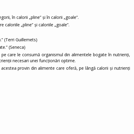
i, în calorii „pline” și în calorii „goale”.
caloriile „pline” și caloriile „goale”.
.” (Terri Guillemets)
ate.” (Seneca)
iile pe care le consumă organismul din alimentele bogate în nutrienți,
rienții necesari unei funcționări optime.
și acestea provin din alimente care oferă, pe lângă calorii și nutrienți