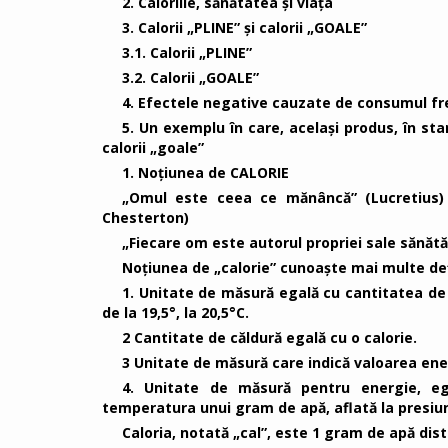
2. Caloriile, sănătatea și viața
3. Calorii „PLINE” și calorii „GOALE”
3.1. Calorii „PLINE”
3.2. Calorii „GOALE”
4. Efectele negative cauzate de consumul fre
5. Un exemplu în care, același produs, în sta
calorii „goale”
1. Noțiunea de CALORIE
„Omul este ceea ce mănâncă” (Lucretius) ș
Chesterton)
„Fiecare om este autorul propriei sale sănătă
Noțiunea de „calorie” cunoaște mai multe def
1. Unitate de măsură egală cu cantitatea de 
de la 19,5°, la 20,5°C.
2 Cantitate de căldură egală cu o calorie.
3 Unitate de măsură care indică valoarea ene
4. Unitate de măsură pentru energie, eg
temperatura unui gram de apă, aflată la presiun
Caloria, notată „cal”, este 1 gram de apă dist