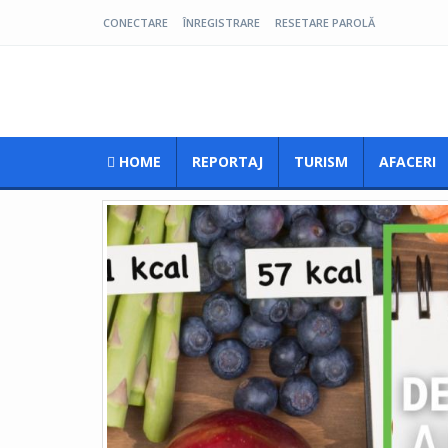
CONECTARE
ÎNREGISTRARE
RESETARE PAROLĂ
Pro Oltenia
HOME
REPORTAJ
TURISM
AFACERI