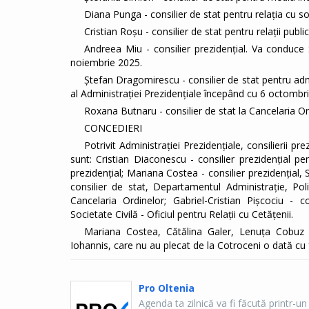
Diana Punga - consilier de stat pentru relația cu s
Cristian Roșu - consilier de stat pentru relații pub
Andreea Miu - consilier prezidențial. Va conduce 
noiembrie 2025.
Ștefan Dragomirescu - consilier de stat pentru admi
al Administrației Prezidențiale începând cu 6 octombr
Roxana Butnaru - consilier de stat la Cancelaria O
CONCEDIERI
Potrivit Administrației Prezidențiale, consilierii pr
sunt: Cristian Diaconescu - consilier prezidențial p
prezidențial; Mariana Costea - consilier prezidențial, 
consilier de stat, Departamentul Administrație, Poli
Cancelaria Ordinelor; Gabriel-Cristian Pișcociu - c
Societate Civilă - Oficiul pentru Relații cu Cetățenii.
Mariana Costea, Cătălina Galer, Lenuța Cobuz și 
Iohannis, care nu au plecat de la Cotroceni o dată cu 
Pro Oltenia
Agenda ta zilnică va fi făcută printr-un