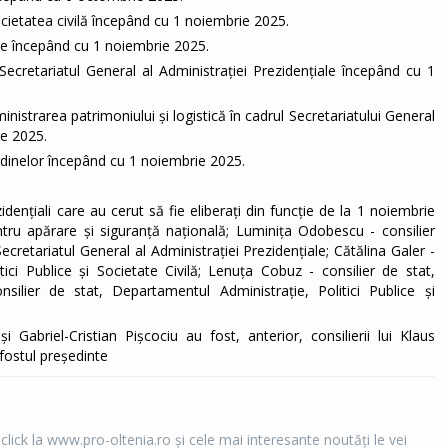
ocietatea civilă începând cu 1 noiembrie 2025.
lice începând cu 1 noiembrie 2025.
Secretariatul General al Administrației Prezidențiale începând cu 1
nistrarea patrimoniului și logistică în cadrul Secretariatului General
ie 2025.
rdinelor începând cu 1 noiembrie 2025.
ezidențiali care au cerut să fie eliberați din funcție de la 1 noiembrie
entru apărare şi siguranță națională; Luminița Odobescu - consilier
Secretariatul General al Administrației Prezidențiale; Cătălina Galer -
tici Publice și Societate Civilă; Lenuța Cobuz - consilier de stat,
onsilier de stat, Departamentul Administrație, Politici Publice și
Gabriel-Cristian Pișcociu au fost, anterior, consilierii lui Klaus
fostul președinte
 click la www.pro-oltenia.ro şi cele mai interesante noutăţi le vei