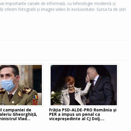
e mai importante canale de informaţii, cu tehnologie modernă şi
îţi oferim fotografii şi imagini video în exclusivitate. Sursa ta de ştiri
l campaniei de
Frăția PSD-ALDE-PRO România şi
aleriu Gheorghiță,
PER a impus un penal ca
inistrul Vlad
vicepreședinte al CJ Dolj.
Consilierii PNL nu au participat
la vot