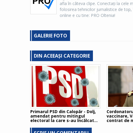
afla în câteva clipe. Conectaţi la cel
folosirea tehnicilor jurnalistice de top, 
online e cu tine: PRO Oltenia!
GALERIE FOTO
DIN ACEEAȘI CATEGORIE
Primarul PSD din Calopăr - Dolj,
Cordonatoru
amendat pentru mitingul
vaccinare, V
electoral la care s-au încălcat
contrat de m
regulile sanitare
Voiculescu
SCRIE UN COMENTARIU