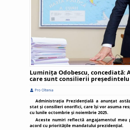
Luminița Odobescu, concediată: A
care sunt consilierii președintel
Pro Oltenia
Administrația Prezidențială a anunțat astăzi
stat și consilieri onorifici, care își vor asuma r
cu lunile octombrie și noiembrie 2025.
Aceste numiri reflectă angajamentul meu pe
acord cu prioritățile mandatului prezidențial.