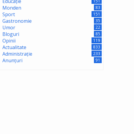
Educație
151
Monden
83
Sport
151
Gastronomie
35
Umor
22
Bloguri
85
Opinii
119
Actualitate
833
Administrație
233
Anunțuri
91