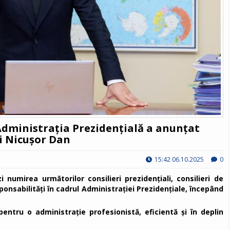
dministrația Prezidențială a anunțat
ui Nicușor Dan
15:42 06.10.2025
0
 numirea următorilor consilieri prezidențiali, consilieri de
esponsabilități în cadrul Administrației Prezidențiale, începând
ntru o administrație profesionistă, eficientă și în deplin