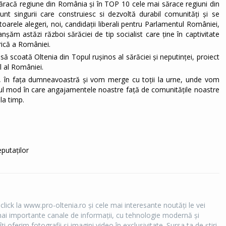
ăracă regiune din România și în TOP 10 cele mai sărace regiuni din
nt singurii care construiesc si dezvoltă durabil comunități și se
itoarele alegeri, noi, candidații liberali pentru Parlamentul României,
anșăm astăzi război sărăciei de tip socialist care ține în captivitate
rică a României.
scoată Oltenia din Topul rușinos al sărăciei și neputinței, proiect
al al României.
, în fața dumneavoastră și vom merge cu toții la urne, unde vom
urul mod în care angajamentele noastre față de comunitățile noastre
la timp.
putaților
 click la www.pro-oltenia.ro şi cele mai interesante noutăţi le vei
e mai importante canale de informaţii, cu tehnologie modernă şi
îţi oferim fotografii şi imagini video în exclusivitate. Sursa ta de ştiri