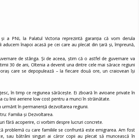
 și a PNL la Palatul Victoria reprezintă garanția că vom derula
îi aducem înapoi acasă pe cei care au plecat din țară și, împreună,
guvernare de stânga. Și de aceea, știm că o astfel de guvernare va
timii 30 de ani, Oltenia a devenit una dintre cele mai sărace regiuni
oraș care se depopulează – la fiecare două ore, un craiovean își
esc, în timp ce regiunea sărăcește. Ei zboară în avioane private în
a cu linii aeriene low cost pentru a munci în străinătate.
am urmărit în permanență dezvoltarea regiunii.
ru: Familia și Dezvoltarea.
i fără acoperire, ci vorbim despre lucruri concrete.
ntă problemă cu care familiile se confruntă este emigrarea. Am fost
e, sau bătrâni singuri ai căror copii au plecat să muncească în