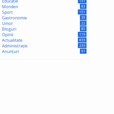
Educație
151
Monden
83
Sport
151
Gastronomie
35
Umor
22
Bloguri
85
Opinii
119
Actualitate
833
Administrație
233
Anunțuri
91