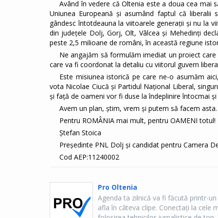
Având în vedere că Oltenia este a doua cea mai s
Uniunea Europeană și asumând faptul că liberalii su
gândesc întotdeauna la viitoarele generații și nu la vi
din județele Dolj, Gorj, Olt, Vâlcea și Mehedinți decl
peste 2,5 milioane de români, în această regiune isto
Ne angajăm să formulăm imediat un proiect care să 
care va fi coordonat la detaliu cu viitorul guvern liber
Este misiunea istorică pe care ne-o asumăm aici
vota Nicolae Ciucă și Partidul Național Liberal, sing
și față de oameni vor fi duse la îndeplinire întocmai și 
Avem un plan, știm, vrem și putem să facem asta.
Pentru ROMÂNIA mai mult, pentru OAMENI totul!
Ștefan Stoica
Președinte PNL Dolj și candidat pentru Camera De
Cod AEP:11240002
Pro Oltenia
Agenda ta zilnică va fi făcută printr-un
afla în câteva clipe. Conectaţi la cel
folosirea tehnicilor jurnalistice de top, 