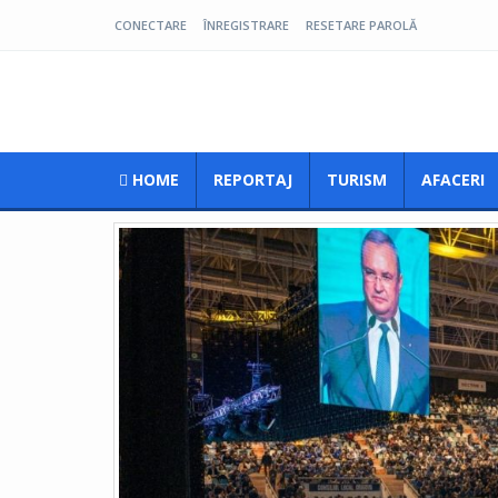
CONECTARE
ÎNREGISTRARE
RESETARE PAROLĂ
Pro Oltenia
HOME
REPORTAJ
TURISM
AFACERI