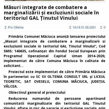
Măsuri integrate de combatere a
marginalizării și excluziunii sociale în
teritoriul GAL Ținutul Vinului
Pro Oltenia
16:16 31.03.2021
0
Primăria Comunei Măciuca anunță lansarea proiectului
„Masuri integrate de combatere a marginalizarii si
excluziunii sociale in teritoriul GAL Tinutul Vinului”, Cod
SMIS: 140635, cofinanțat din Fondul Social European prin
Programul Operațional Capital Uman 2014-2020,
implementat de către Comuna Măciuca în calitate de
solicitant. .
Proiectul este implementat de către Primăria Măciuca
în parteneriat cu SC SV OLTENIA CONSULT SRL și LICEUL
TEORETIC, SAT OVESELU, COMUNA MĂCIUCA, JUDEŢUL
VÂLCEA.
Obiectivul general al proiectului:
Reducerea numarului de persoane apartinand
comunitatii marginalizate din teritoriul GAL Tinutul
Vinului, aflate in risc de saracie si excluziune sociala, prin