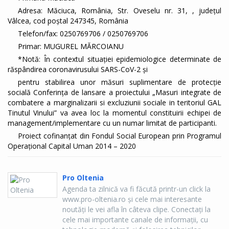
Adresa: Măciuca, România, Str. Oveselu nr. 31, , judeţul
Vâlcea, cod poştal 247345, România
Telefon/fax: 0250769706 / 0250769706
Primar: MUGUREL MĂRCOIANU
*Notă: În contextul situației epidemiologice determinate de
răspândirea coronavirusului SARS-CoV-2 și
pentru stabilirea unor măsuri suplimentare de protecție
socială Conferința de lansare a proiectului „Masuri integrate de
combatere a marginalizarii si excluziunii sociale in teritoriul GAL
Tinutul Vinului” va avea loc la momentul constituirii echipei de
management/implementare cu un numar limitat de participanti.
Proiect cofinanțat din Fondul Social European prin Programul
Operațional Capital Uman 2014 – 2020
Pro Oltenia
Agenda ta zilnică va fi făcută printr-un click la
www.pro-oltenia.ro şi cele mai interesante
noutăţi le vei afla în câteva clipe. Conectaţi la
cele mai importante canale de informaţii, cu