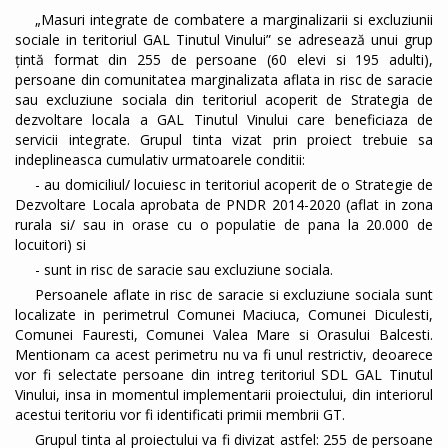
„Masuri integrate de combatere a marginalizarii si excluziunii
sociale in teritoriul GAL Tinutul Vinului” se adresează unui grup
țintă format din 255 de persoane (60 elevi si 195 adulti),
persoane din comunitatea marginalizata aflata in risc de saracie
sau excluziune sociala din teritoriul acoperit de Strategia de
dezvoltare locala a GAL Tinutul Vinului care beneficiaza de
servicii integrate. Grupul tinta vizat prin proiect trebuie sa
indeplineasca cumulativ urmatoarele conditii:
- au domiciliul/ locuiesc in teritoriul acoperit de o Strategie de
Dezvoltare Locala aprobata de PNDR 2014-2020 (aflat in zona
rurala si/ sau in orase cu o populatie de pana la 20.000 de
locuitori) si
- sunt in risc de saracie sau excluziune sociala.
Persoanele aflate in risc de saracie si excluziune sociala sunt
localizate in perimetrul Comunei Maciuca, Comunei Diculesti,
Comunei Fauresti, Comunei Valea Mare si Orasului Balcesti.
Mentionam ca acest perimetru nu va fi unul restrictiv, deoarece
vor fi selectate persoane din intreg teritoriul SDL GAL Tinutul
Vinului, insa in momentul implementarii proiectului, din interiorul
acestui teritoriu vor fi identificati primii membrii GT.
Grupul tinta al proiectului va fi divizat astfel: 255 de persoane