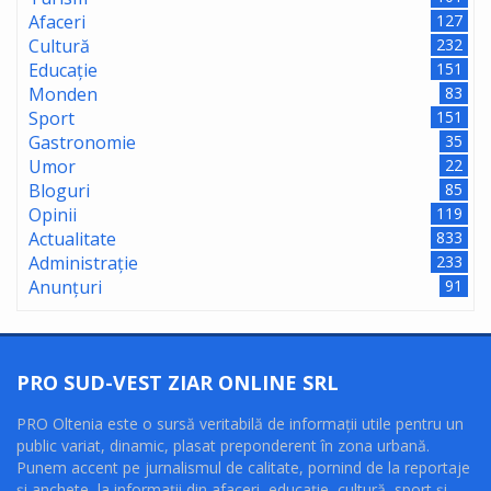
Afaceri
127
Cultură
232
Educație
151
Monden
83
Sport
151
Gastronomie
35
Umor
22
Bloguri
85
Opinii
119
Actualitate
833
Administrație
233
Anunțuri
91
PRO SUD-VEST ZIAR ONLINE SRL
PRO Oltenia este o sursă veritabilă de informaţii utile pentru un
public variat, dinamic, plasat preponderent în zona urbană.
Punem accent pe jurnalismul de calitate, pornind de la reportaje
şi anchete, la informaţii din afaceri, educaţie, cultură, sport şi