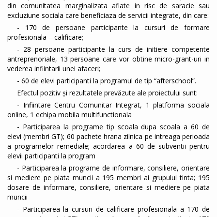
din comunitatea marginalizata aflate in risc de saracie sau
excluziune sociala care beneficiaza de servicii integrate, din care:
- 170 de persoane participante la cursuri de formare
profesionala – calificare;
- 28 persoane participante la curs de initiere competente
antreprenoriale, 13 persoane care vor obtine micro-grant-uri in
vederea infiintarii unei afaceri;
- 60 de elevi participanti la programul de tip “afterschool”.
Efectul pozitiv și rezultatele prevăzute ale proiectului sunt:
- Infiintare Centru Comunitar Integrat, 1 platforma sociala
online, 1 echipa mobila multifunctionala
- Participarea la programe tip scoala dupa scoala a 60 de
elevi (membri GT); 60 pachete hrana zilnica pe intreaga perioada
a programelor remediale; acordarea a 60 de subventii pentru
elevii participanti la program
- Participarea la programe de informare, consiliere, orientare
si mediere pe piata muncii a 195 membri ai grupului tinta; 195
dosare de informare, consiliere, orientare si mediere pe piata
muncii
- Participarea la cursuri de calificare profesionala a 170 de