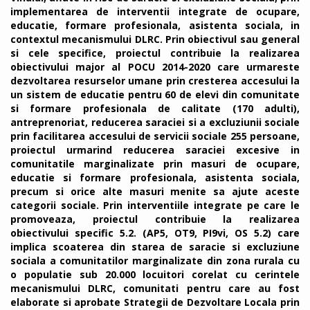
implementarea de interventii integrate de ocupare,
educatie, formare profesionala, asistenta sociala, in
contextul mecanismului DLRC. Prin obiectivul sau general
si cele specifice, proiectul contribuie la realizarea
obiectivului major al POCU 2014-2020 care urmareste
dezvoltarea resurselor umane prin cresterea accesului la
un sistem de educatie pentru 60 de elevi din comunitate
si formare profesionala de calitate (170 adulti),
antreprenoriat, reducerea saraciei si a excluziunii sociale
prin facilitarea accesului de servicii sociale 255 persoane,
proiectul urmarind reducerea saraciei excesive in
comunitatile marginalizate prin masuri de ocupare,
educatie si formare profesionala, asistenta sociala,
precum si orice alte masuri menite sa ajute aceste
categorii sociale. Prin interventiile integrate pe care le
promoveaza, proiectul contribuie la realizarea
obiectivului specific 5.2. (AP5, OT9, PI9vi, OS 5.2) care
implica scoaterea din starea de saracie si excluziune
sociala a comunitatilor marginalizate din zona rurala cu
o populatie sub 20.000 locuitori corelat cu cerintele
mecanismului DLRC, comunitati pentru care au fost
elaborate si aprobate Strategii de Dezvoltare Locala prin