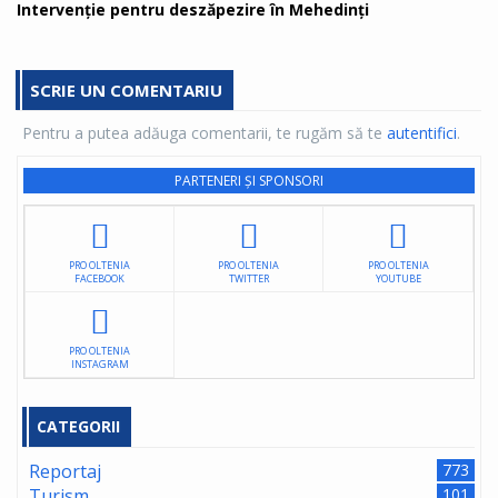
Intervenție pentru deszăpezire în Mehedinţi
SCRIE UN COMENTARIU
Pentru a putea adăuga comentarii, te rugăm să te
autentifici
.
PARTENERI ȘI SPONSORI
PRO OLTENIA
PRO OLTENIA
PRO OLTENIA
FACEBOOK
TWITTER
YOUTUBE
PRO OLTENIA
INSTAGRAM
CATEGORII
Reportaj
773
Turism
101