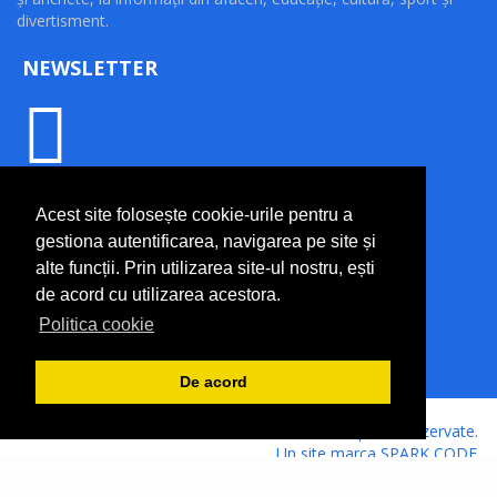
divertisment.
NEWSLETTER
INFORMAȚII UTILE
Acest site folosește cookie-urile pentru a
gestiona autentificarea, navigarea pe site și
Termeni și condiții
alte funcții. Prin utilizarea site-ul nostru, ești
Politică de confidențialitate
de acord cu utilizarea acestora.
Politică cookie
Contact
Politica cookie
Trimite o știre
De acord
© PRO SUD-VEST ZIAR ONLINE SRL.
Toate drepturile rezervate.
Un site marca
SPARK CODE
.