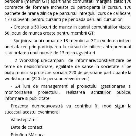
persoane (membri GT) apartinand comunitatii marginalizate; 170
contracte de formare incheiate cu participantii la cursuri, 170
pachete de hrana zilnica pe parcursul intregului curs de calificare;
170 subventii pentru cursanti pe perioada derularii cursurilor;
- Crearea a 50 locuri de munca in cadrul comunitatilor vizate;
50 locuri de munca create pentru membrii GT;
- Sprijinirea unui numar de 13 membri ai GT in vederea initierii
unei afaceri prin participarea la cursuri de initiere antreprenoriat
si acordarea unui numar de 13 micro-grant-uri
- 2 Workshop-uri/Campanii de informare/constientizare pe
teme de nediscriminare, egalitate de sanse in societate si pe
piata muncii si protectie sociala; 220 de persoane participante la
workshop-uri (220 de persoane/eveniment)
- 24 luni de management al proiectului (gestionarea si
monitorizarea proiectului, realizarea achizitiilor publice,
informare si publicitate
Prezența dumneavoastră va contribui în mod sigur la
succesul acestui eveniment !
Vă așteptăm !
Date de contact:
Primăria Măciuca