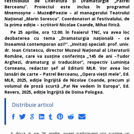
Festivalului de Literatură și Dramaturgie „Patrel
Berceanu”. Proiectul este inclus în programul
Mnemosyne – Muze@Poezie – al managerului Teatrului
Național „Marin Sorescu”. Coordonatori ai festivalului, de
la prima ediție – scriitorii Nicolae Coande, Mihai Firică.
Pe 25 aprilie, ora 12.00. în foaierul TNC, va avea loc
dezbaterea cu tema „Dramaturgia națională – ce
înseamnă contemporan azi?”. „Invitați speciali: prof. univ.
dr. Ioan Cristescu, director Muzeul Național al Literaturii
Române, care va susține conferința „145 de ani –Tudor
Arghezi, dramaturg și traducător”, respectiv Luminița
Corneanu, redactor șef al Editurii MLR. Vor avea loc
lansări de carte – Patrel Berceanu, „Opera vieții mele”, Ed.
MLR, 2025, ediție îngrijită de Nicolae Coande, precum și
volumul de proză scurtă „Pa! Ne vedem în Europa”, Ed.
Revers, 2025, ediție îngrijită de Doina Pologea.
Distribuie articol
A doua zi, pe 26 aprilie, poeții participanți vor susține un