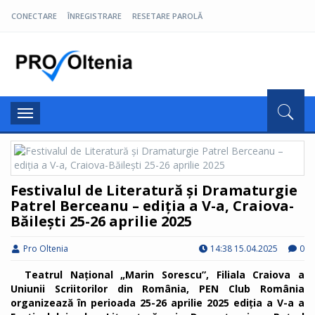
CONECTARE
ÎNREGISTRARE
RESETARE PAROLĂ
Pro Oltenia
Toggle
navigation
Festivalul de Literatură și Dramaturgie
Patrel Berceanu – ediția a V-a, Craiova-
Băilești 25-26 aprilie 2025
Pro Oltenia
14:38 15.04.2025
0
Teatrul Național „Marin Sorescu”, Filiala Craiova a
Uniunii Scriitorilor din România, PEN Club România
organizează în perioada 25-26 aprilie 2025 ediția a V-a a