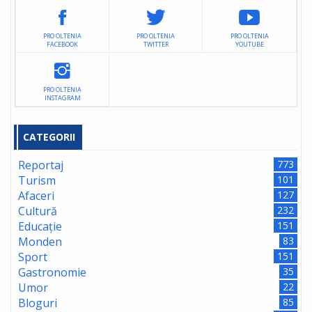
PRO OLTENIA
PRO OLTENIA
PRO OLTENIA
FACEBOOK
TWITTER
YOUTUBE
PRO OLTENIA
INSTAGRAM
CATEGORII
Reportaj
773
Turism
101
Afaceri
127
Cultură
232
Educație
151
Monden
83
Sport
151
Gastronomie
35
Umor
22
Bloguri
85