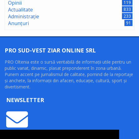
Opinii
119
Actualitate
833
Administrație
233
Anunțuri
91
PRO SUD-VEST ZIAR ONLINE SRL
PRO Oltenia este o sursă veritabilă de informaţii utile pentru un
public variat, dinamic, plasat preponderent în zona urbană.
Punem accent pe jurnalismul de calitate, pornind de la reportaje
şi anchete, la informaţii din afaceri, educaţie, cultură, sport şi
divertisment.
NEWSLETTER
INFORMAȚII UTILE