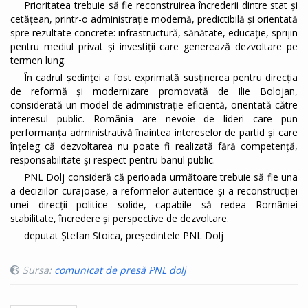
Prioritatea trebuie să fie reconstruirea încrederii dintre stat și
cetățean, printr-o administrație modernă, predictibilă și orientată
spre rezultate concrete: infrastructură, sănătate, educație, sprijin
pentru mediul privat și investiții care generează dezvoltare pe
termen lung.
În cadrul ședinței a fost exprimată susținerea pentru direcția
de reformă și modernizare promovată de Ilie Bolojan,
considerată un model de administrație eficientă, orientată către
interesul public. România are nevoie de lideri care pun
performanța administrativă înaintea intereselor de partid și care
înțeleg că dezvoltarea nu poate fi realizată fără competență,
responsabilitate și respect pentru banul public.
PNL Dolj consideră că perioada următoare trebuie să fie una
a deciziilor curajoase, a reformelor autentice și a reconstrucției
unei direcții politice solide, capabile să redea României
stabilitate, încredere și perspective de dezvoltare.
deputat Ștefan Stoica, președintele PNL Dolj
Sursa:
comunicat de presă PNL dolj