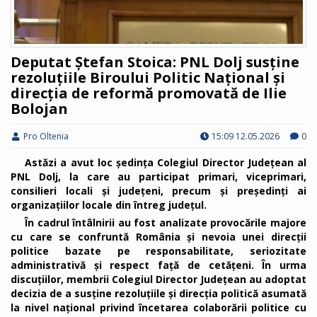
Deputat Ștefan Stoica: PNL Dolj susține
rezoluțiile Biroului Politic Național și
direcția de reformă promovată de Ilie
Bolojan
Pro Oltenia
15:09 12.05.2026
0
Astăzi a avut loc ședința Colegiul Director Județean al
PNL Dolj, la care au participat primari, viceprimari,
consilieri locali și județeni, precum și președinți ai
organizațiilor locale din întreg județul.
În cadrul întâlnirii au fost analizate provocările majore
cu care se confruntă România și nevoia unei direcții
politice bazate pe responsabilitate, seriozitate
administrativă și respect față de cetățeni. În urma
discuțiilor, membrii Colegiul Director Județean au adoptat
decizia de a susține rezoluţiile şi direcția politică asumată
la nivel național privind încetarea colaborării politice cu