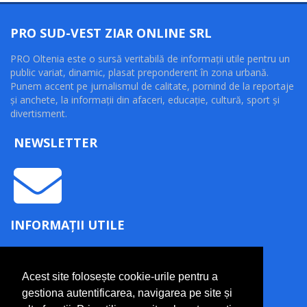
PRO SUD-VEST ZIAR ONLINE SRL
PRO Oltenia este o sursă veritabilă de informaţii utile pentru un
public variat, dinamic, plasat preponderent în zona urbană.
Punem accent pe jurnalismul de calitate, pornind de la reportaje
şi anchete, la informaţii din afaceri, educaţie, cultură, sport şi
divertisment.
NEWSLETTER
INFORMAȚII UTILE
Termeni și condiții
Politică de confidențialitate
Acest site folosește cookie-urile pentru a
Politică cookie
gestiona autentificarea, navigarea pe site și
Contact