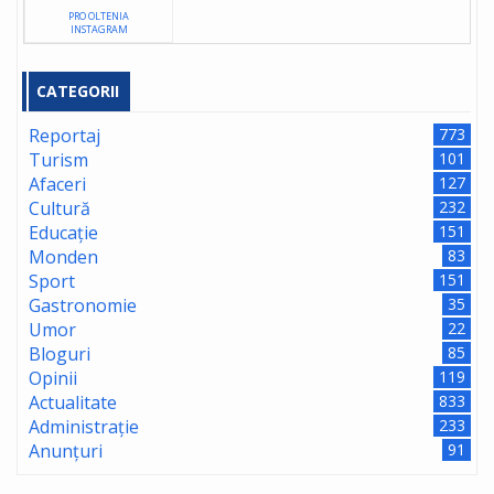
PRO OLTENIA
INSTAGRAM
CATEGORII
Reportaj
773
Turism
101
Afaceri
127
Cultură
232
Educație
151
Monden
83
Sport
151
Gastronomie
35
Umor
22
Bloguri
85
Opinii
119
Actualitate
833
Administrație
233
Anunțuri
91