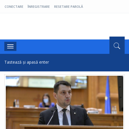
CONECTARE
ÎNREGISTRARE
RESETARE PAROLĂ
Pro Oltenia
Toggle
navigation