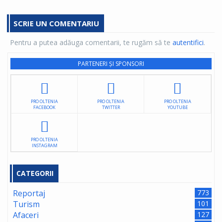
SCRIE UN COMENTARIU
Pentru a putea adăuga comentarii, te rugăm să te
autentifici
.
PARTENERI ȘI SPONSORI
PRO OLTENIA
PRO OLTENIA
PRO OLTENIA
FACEBOOK
TWITTER
YOUTUBE
PRO OLTENIA
INSTAGRAM
CATEGORII
Reportaj
773
Turism
101
Afaceri
127