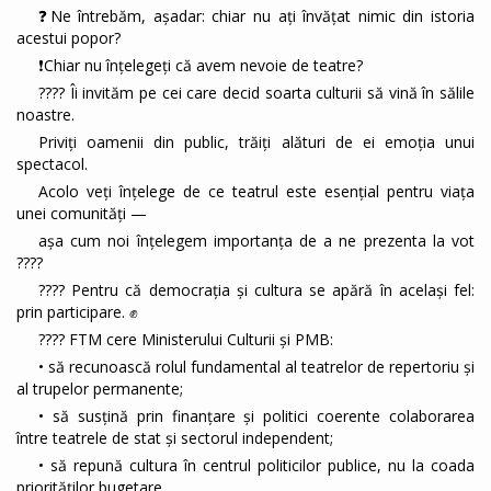
❓Ne întrebăm, așadar: chiar nu ați învățat nimic din istoria
acestui popor?
❗Chiar nu înțelegeți că avem nevoie de teatre?
????️ Îi invităm pe cei care decid soarta culturii să vină în sălile
noastre.
Priviți oamenii din public, trăiți alături de ei emoția unui
spectacol.
Acolo veți înțelege de ce teatrul este esențial pentru viața
unei comunități —
așa cum noi înțelegem importanța de a ne prezenta la vot
????️
???? Pentru că democrația și cultura se apără în același fel:
prin participare. ✊
???? FTM cere Ministerului Culturii și PMB:
• să recunoască rolul fundamental al teatrelor de repertoriu și
al trupelor permanente;
• să susțină prin finanțare și politici coerente colaborarea
între teatrele de stat și sectorul independent;
• să repună cultura în centrul politicilor publice, nu la coada
priorităților bugetare.