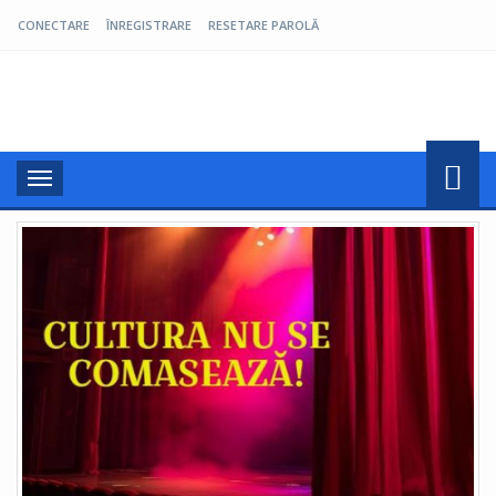
CONECTARE
ÎNREGISTRARE
RESETARE PAROLĂ
Pro Oltenia
Toggle
navigation