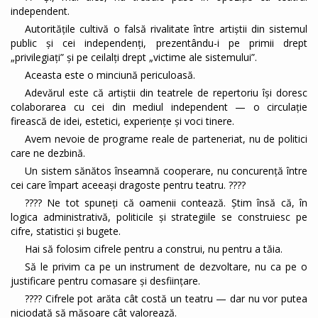
independent.
Autoritățile cultivă o falsă rivalitate între artiștii din sistemul
public și cei independenți, prezentându-i pe primii drept
„privilegiați” și pe ceilalți drept „victime ale sistemului”.
Aceasta este o minciună periculoasă.
Adevărul este că artiștii din teatrele de repertoriu își doresc
colaborarea cu cei din mediul independent — o circulație
firească de idei, estetici, experiențe și voci tinere.
Avem nevoie de programe reale de parteneriat, nu de politici
care ne dezbină.
Un sistem sănătos înseamnă cooperare, nu concurență între
cei care împart aceeași dragoste pentru teatru. ????
???? Ne tot spuneți că oamenii contează. Știm însă că, în
logica administrativă, politicile și strategiile se construiesc pe
cifre, statistici și bugete.
Hai să folosim cifrele pentru a construi, nu pentru a tăia.
Să le privim ca pe un instrument de dezvoltare, nu ca pe o
justificare pentru comasare și desființare.
???? Cifrele pot arăta cât costă un teatru — dar nu vor putea
niciodată să măsoare cât valorează.