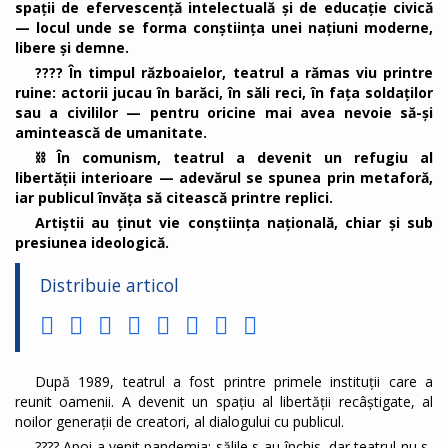
spații de efervescență intelectuală și de educație civică
— locul unde se forma conștiința unei națiuni moderne,
libere și demne.
???? În timpul războaielor, teatrul a rămas viu printre
ruine: actorii jucau în barăci, în săli reci, în fața soldaților
sau a civililor — pentru oricine mai avea nevoie să-și
amintească de umanitate.
⛓️ În comunism, teatrul a devenit un refugiu al
libertății interioare — adevărul se spunea prin metaforă,
iar publicul învăța să citească printre replici.
Artiștii au ținut vie conștiința națională, chiar și sub
presiunea ideologică.
Distribuie articol
După 1989, teatrul a fost printre primele instituții care a
reunit oamenii. A devenit un spațiu al libertății recâștigate, al
noilor generații de creatori, al dialogului cu publicul.
???? Apoi a venit pandemia: sălile s-au închis, dar teatrul nu s-