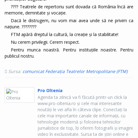
???? Teatrele de repertoriu sunt dovada că România încă are
memorie, demnitate și vocație.
Dacă le distrugem, nu vom mai avea unde să ne privim ca
națiune. ????????
FTM apără dreptul la cultură, la creație și la stabilitate!
Nu cerem privilegii. Cerem respect.
Pentru munca noastră. Pentru instituțiile noastre. Pentru
publicul nostru.
Sursa:
comunicat Federația Teatrelor Metropolitane (FTM)
Pro Oltenia
Agenda ta zilnică va fi făcută printr-un click la
www.pro-oltenia.ro şi cele mai interesante
noutăţi le vei afla în câteva clipe. Conectaţi la
cele mai importante canale de informaţii, cu
tehnologie modernă şi folosirea tehnicilor
jurnalistice de top, îţi oferim fotografii şi imagini
video în exclusivitate. Sursa ta de ştiri online e