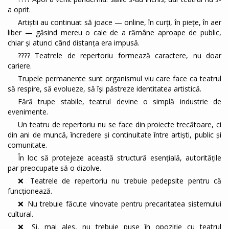
a oprit.
Artiștii au continuat să joace — online, în curți, în piețe, în aer
liber — găsind mereu o cale de a rămâne aproape de public,
chiar și atunci când distanța era impusă.
???? Teatrele de repertoriu formează caractere, nu doar
cariere.
Trupele permanente sunt organismul viu care face ca teatrul
să respire, să evolueze, să își păstreze identitatea artistică.
Fără trupe stabile, teatrul devine o simplă industrie de
evenimente.
Un teatru de repertoriu nu se face din proiecte trecătoare, ci
din ani de muncă, încredere și continuitate între artiști, public și
comunitate.
În loc să protejeze această structură esențială, autoritățile
par preocupate să o dizolve.
❌ Teatrele de repertoriu nu trebuie pedepsite pentru că
funcționează.
❌ Nu trebuie făcute vinovate pentru precaritatea sistemului
cultural.
❌ Și, mai ales, nu trebuie puse în opoziție cu teatrul