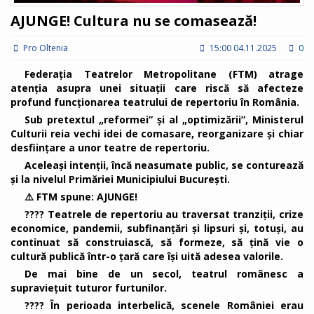
AJUNGE! Cultura nu se comasează!
Pro Oltenia
15:00 04.11.2025
0
Federația Teatrelor Metropolitane (FTM) atrage
atenția asupra unei situații care riscă să afecteze
profund funcționarea teatrului de repertoriu în România.
Sub pretextul „reformei” și al „optimizării”, Ministerul
Culturii reia vechi idei de comasare, reorganizare și chiar
desființare a unor teatre de repertoriu.
Aceleași intenții, încă neasumate public, se conturează
și la nivelul Primăriei Municipiului București.
⚠️ FTM spune: AJUNGE!
???? Teatrele de repertoriu au traversat tranziții, crize
economice, pandemii, subfinanțări și lipsuri și, totuși, au
continuat să construiască, să formeze, să țină vie o
cultură publică într-o țară care își uită adesea valorile.
De mai bine de un secol, teatrul românesc a
supraviețuit tuturor furtunilor.
???? În perioada interbelică, scenele României erau