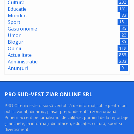
Cultură
232
Educație
151
Monden
83
Sport
151
Gastronomie
35
Umor
22
Bloguri
85
Opinii
119
Actualitate
833
Administrație
233
Anunțuri
91
PRO SUD-VEST ZIAR ONLINE SRL
PRO Oltenia este o sursă veritabilă de informaţii utile pentru un
public variat, dinamic, plasat preponderent în zona urbană.
Punem accent pe jurnalismul de calitate, pornind de la reportaje
şi anchete, la informaţii din afaceri, educaţie, cultură, sport şi
divertisment.