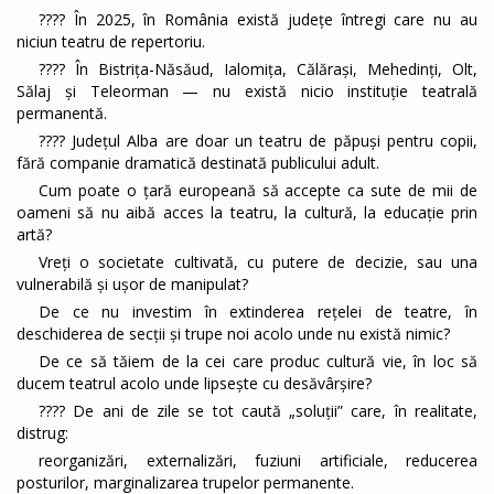
???? În 2025, în România există județe întregi care nu au
niciun teatru de repertoriu.
???? În Bistrița-Năsăud, Ialomița, Călărași, Mehedinți, Olt,
Sălaj și Teleorman — nu există nicio instituție teatrală
permanentă.
???? Județul Alba are doar un teatru de păpuși pentru copii,
fără companie dramatică destinată publicului adult.
Cum poate o țară europeană să accepte ca sute de mii de
oameni să nu aibă acces la teatru, la cultură, la educație prin
artă?
Vreți o societate cultivată, cu putere de decizie, sau una
vulnerabilă și ușor de manipulat?
De ce nu investim în extinderea rețelei de teatre, în
deschiderea de secții și trupe noi acolo unde nu există nimic?
De ce să tăiem de la cei care produc cultură vie, în loc să
ducem teatrul acolo unde lipsește cu desăvârșire?
???? De ani de zile se tot caută „soluții” care, în realitate,
distrug:
reorganizări, externalizări, fuziuni artificiale, reducerea
posturilor, marginalizarea trupelor permanente.